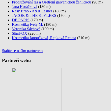
Prodlužování řas a Ošetření galvanickou žehličkou
(90 m)
Jana Horáčková
(130 m)
Řasy Brno - A&R Lashes
(180 m)
JACOB & THE STYLERS
(170 m)
DE PARIS
(170 m)
Kosmetika Ivety M.
(180 m)
Veronika Šáchová
(190 m)
SlimFOX
(220 m)
Kosmetika Janoušková, Repková Renata
(210 m)
Staňte se naším partnerem
Partneři webu