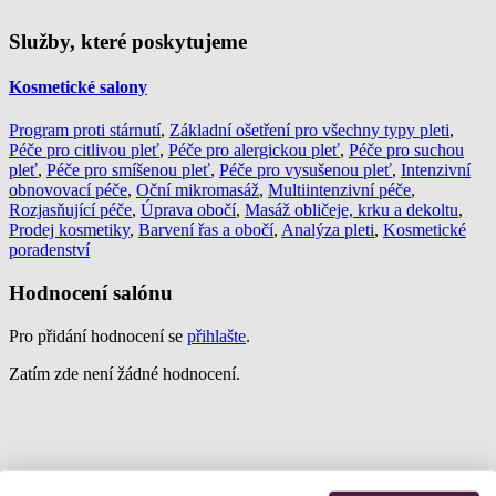
Služby, které poskytujeme
Kosmetické salony
Program proti stárnutí
,
Základní ošetření pro všechny typy pleti
,
Péče pro citlivou pleť
,
Péče pro alergickou pleť
,
Péče pro suchou
pleť
,
Péče pro smíšenou pleť
,
Péče pro vysušenou pleť
,
Intenzivní
obnovovací péče
,
Oční mikromasáž
,
Multiintenzivní péče
,
Rozjasňující péče
,
Úprava obočí
,
Masáž obličeje, krku a dekoltu
,
Prodej kosmetiky
,
Barvení řas a obočí
,
Analýza pleti
,
Kosmetické
poradenství
Hodnocení salónu
Pro přidání hodnocení se
přihlašte
.
Zatím zde není žádné hodnocení.