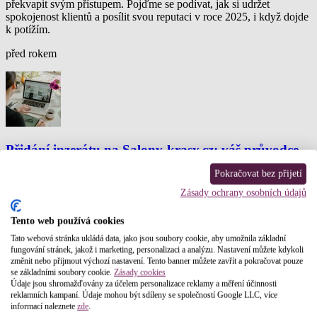
překvapit svým přístupem. Pojďme se podívat, jak si udržet
spokojenost klientů a posílit svou reputaci v roce 2025, i když dojde
k potížím.
před rokem
Přidání inzerátu na Salony-krasy.cz: váš průvodce
snadnou cestou k viditelnosti ve světě beauty
Pokračovat bez přijetí
Vstupte do světa možností s portálem Salony-krasy.cz,
Zásady ochrany osobních údajů
nejnavštěvovanějším webovým místem pro beauty profesionály
v České republice. Ať už hledáte nové příležitosti, chcete nabídnout
Tento web používá cookies
své služby, prodat vybavení, nebo najít ideální prostor pro vaše
Tato webová stránka ukládá data, jako jsou soubory cookie, aby umožnila základní
podnikání, sekce Inzerce na Salony-krasy.cz je místem, kde se vaše
fungování stránek, jakož i marketing, personalizaci a analýzu. Nastavení můžete kdykoli
nabídky setkají s poptávkou.
změnit nebo přijmout výchozí nastavení. Tento banner můžete zavřít a pokračovat pouze
se základními soubory cookie.
Zásady cookies
před 2 lety
Údaje jsou shromažďovány za účelem personalizace reklamy a měření účinnosti
reklamních kampaní. Údaje mohou být sdíleny se společností Google LLC, více
informací naleznete
zde
.