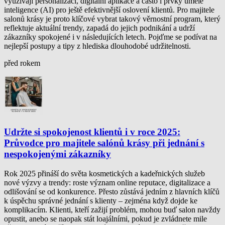
využívají personalizaci, digitální aplikace a často i prvky umělé
inteligence (AI) pro ještě efektivnější oslovení klientů. Pro majitele
salonů krásy je proto klíčové vybrat takový věrnostní program, který
reflektuje aktuální trendy, zapadá do jejich podnikání a udrží
zákazníky spokojené i v následujících letech. Pojďme se podívat na
nejlepší postupy a tipy z hlediska dlouhodobé udržitelnosti.
před rokem
Udržte si spokojenost klientů i v roce 2025:
Průvodce pro majitele salónů krásy při jednání s
nespokojenými zákazníky
Rok 2025 přináší do světa kosmetických a kadeřnických služeb
nové výzvy a trendy: roste význam online reputace, digitalizace a
odlišování se od konkurence. Přesto zůstává jedním z hlavních klíčů
k úspěchu správné jednání s klienty – zejména když dojde ke
komplikacím. Klienti, kteří zažijí problém, mohou buď salon navždy
opustit, anebo se naopak stát loajálními, pokud je zvládnete mile