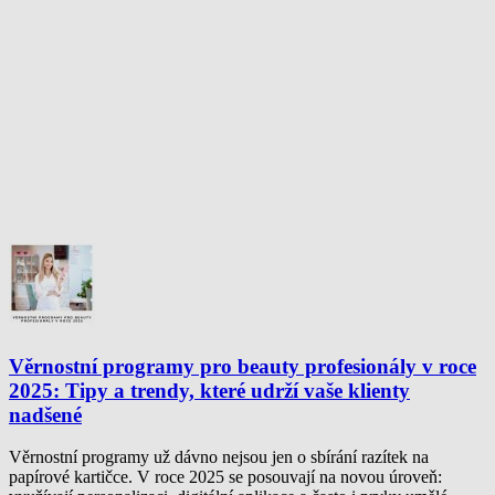
Věrnostní programy pro beauty profesionály v roce
2025: Tipy a trendy, které udrží vaše klienty
nadšené
Věrnostní programy už dávno nejsou jen o sbírání razítek na
papírové kartičce. V roce 2025 se posouvají na novou úroveň: