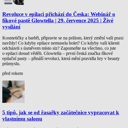
Revoluce v epilaci přichází do Česka: Webinář o
fíkové pastě Glowtella | 29. července 2025 | Živé
vysílání
Kosmetičky a barbři, připravte se na průlom, který změní vaši praxi
navždy! Co kdyby epilace nemusela bolet? Co kdyby vaši klienti
odcházeli s úsměvem místo slz? Zapomeňte na všechno, co jste
o epilaci dosud věděli. Glowtella – první česká značka fíkové
epilační pasty – přináší revoluci, která mění pravidla hry v beauty
průmyslu.
před rokem
5 tipů, jak se od řasařky začátečnice vypracovat k
vlastnímu salonu