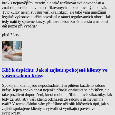
krok s nejnovějšími trendy, ale také rozšiřovat své dovednosti a
znalosti prostřednictvím certifikovaných a akreditovaných kurzů.
Tyto kurzy nejen zvyšují vaši kvalifikaci, ale také vám umožňují
legálně vykonávat určité povolání v rámci regulovaných oborů. Jak
tedy najít ty správné kurzy, plánovat svou kariérní cestu a na co si
dát pozor při výběru?
před 3 lety
Klíč k úspěchu: Jak si zajistit spokojené klienty ve
vašem salonu krásy
Spokojení klienti jsou nepostradatelným pilířem každého salonu
krásy. Jejich spokojenost nejenže přináší opakující se návštěvy, ale
také pozitivní doporučení, která mohou přilákat nové zákazníky. Jak
tedy zajistit, aby vaši klienti odcházeli ze salonu s úsměvem na
tváři? V tomto článku vám přinášíme několik klíčových tipů, jak si
zajistit spokojené klienty a vytvořit si vynikající pověst ve
světě krásy.