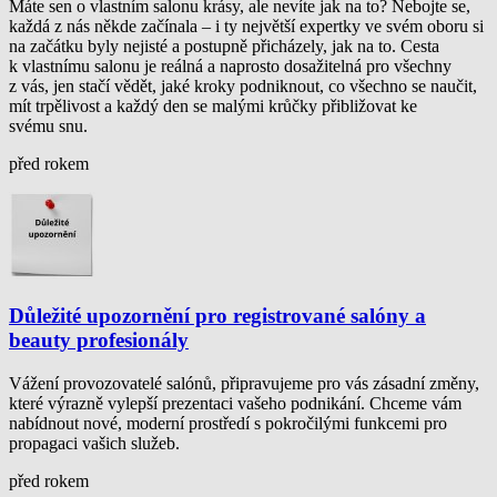
Máte sen o vlastním salonu krásy, ale nevíte jak na to? Nebojte se,
každá z nás někde začínala – i ty největší expertky ve svém oboru si
na začátku byly nejisté a postupně přicházely, jak na to. Cesta
k vlastnímu salonu je reálná a naprosto dosažitelná pro všechny
z vás, jen stačí vědět, jaké kroky podniknout, co všechno se naučit,
mít trpělivost a každý den se malými krůčky přibližovat ke
svému snu.
před rokem
Důležité upozornění pro registrované salóny a
beauty profesionály
Vážení provozovatelé salónů, připravujeme pro vás zásadní změny,
které výrazně vylepší prezentaci vašeho podnikání. Chceme vám
nabídnout nové, moderní prostředí s pokročilými funkcemi pro
propagaci vašich služeb.
před rokem