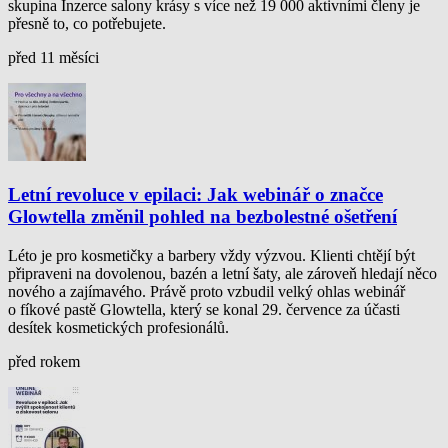
skupina Inzerce salony krásy s více než 19 000 aktivními členy je
přesně to, co potřebujete.
před 11 měsíci
Letní revoluce v epilaci: Jak webinář o značce
Glowtella změnil pohled na bezbolestné ošetření
Léto je pro kosmetičky a barbery vždy výzvou. Klienti chtějí být
připraveni na dovolenou, bazén a letní šaty, ale zároveň hledají něco
nového a zajímavého. Právě proto vzbudil velký ohlas webinář
o fíkové pastě Glowtella, který se konal 29. července za účasti
desítek kosmetických profesionálů.
před rokem