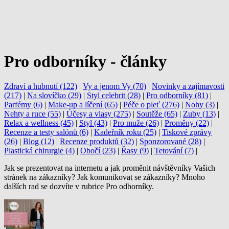
Pro odborníky - články
Zdraví a hubnutí (122)
|
Vy a jenom Vy (70)
|
Novinky a zajímavosti
(217)
|
Na slovíčko (29)
|
Styl celebrit (28)
|
Pro odborníky (81)
|
Parfémy (6)
|
Make-up a líčení (65)
|
Péče o pleť (276)
|
Nohy (3)
|
Nehty a ruce (55)
|
Účesy a vlasy (275)
|
Soutěže (65)
|
Zuby (13)
|
Relax a wellness (45)
|
Styl (43)
|
Pro muže (26)
|
Proměny (22)
|
Recenze a testy salónů (6)
|
Kadeřník roku (25)
|
Tiskové zprávy
(26)
|
Blog (12)
|
Recenze produktů (32)
|
Sponzorované (28)
|
Plastická chirurgie (4)
|
Obočí (23)
|
Řasy (9)
|
Tetování (7)
|
Jak se prezentovat na internetu a jak proměnit návštěvníky Vašich
stránek na zákazníky? Jak komunikovat se zákazníky? Mnoho
dalších rad se dozvíte v rubrice Pro odborníky.