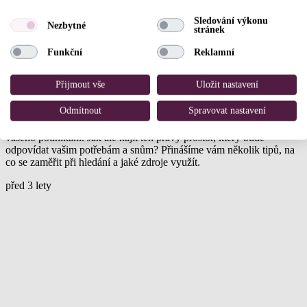
Sledování výkonu
Nezbytné
stránek
Funkční
Reklamní
Najděte ideální prostor pro váš salon snů: průvodce
pro beauty profesionály
Přijmout vše
Uložit nastavení
Založení salonu nebo studia krásy je vzrušující krok na cestě
Odmítnout
Spravovat nastavení
každého beauty profesionála. Ať už jste kadeřník, kosmetička, nebo
specialista na nehty, výběr správného prostoru je klíčový pro úspěch
vašeho podnikání. Jak ale najít ten pravý prostor, který bude
odpovídat vašim potřebám a snům? Přinášíme vám několik tipů, na
co se zaměřit při hledání a jaké zdroje využít.
před 3 lety