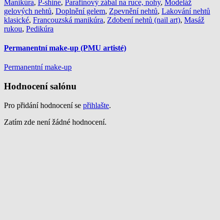
Manikúra
,
P-shine
,
Parafinový zábal na ruce, nohy
,
Modeláž
gelových nehtů
,
Doplnění gelem
,
Zpevnění nehtů
,
Lakování nehtů
klasické
,
Francouzská manikúra
,
Zdobení nehtů (nail art)
,
Masáž
rukou
,
Pedikúra
Permanentní make-up (PMU artisté)
Permanentní make-up
Hodnocení salónu
Pro přidání hodnocení se
přihlašte
.
Zatím zde není žádné hodnocení.