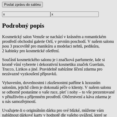
Podrobný popis
Kosmetický salon Venuše se nachází v krásném a romantickém
prostředí obchodní galerie Orlí, v prvním poschodí. V našem salonu
jsou 3 pracoviště pro manikúru a modelaci nehtů, pedikúra,
2 kabinky pro kosmetické ošetření.
Součástí kosmetického salonu je i značková parfumerie, kde si
kromě vůní vyberete i dekorativní kosmetiku značek Guerlain,
Trucco, Lirikos a jiné. Pravidelně nabízíme líčení zdarma pro
nezávazné vyzkoušení přípravků.
Vybavením, dovednostmi i zkušenostmi patříme k luxusním
salonům, jejichž cílem je dokonalá péče o klienty. V našem salonu
se odborně postaráme o vaše ruce, pleť i nohy – to vše prezentované
v přitažlivém a příjemném prostředí. Občerstvení a káva zdarma je
u nás samozřejmostí.
Uvažujete-li o originálním dárku pro své blízké, můžeme vám
nabídnout dárkové karty v hodnotě dle vašeho uvážení, které se