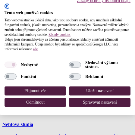
Zásady ochrany osobních údajů
Tento web používá cookies
Tato webová stránka ukládá data, jako jsou soubory cookie, aby umožnila základní
fungování stránek, jakož i marketing, personalizaci a analýzu. Nastavení můžete kdykoli
změnit nebo přijmout výchozí nastavení. Tento banner můžete zavřít a pokračovat pouze
Služby, které poskytujeme
se základními soubory cookie.
Zásady cookies
Údaje jsou shromažďovány za účelem personalizace reklamy a měření účinnosti
Kosmetické salony
reklamních kampaní. Údaje mohou být sdíleny se společností Google LLC, více
informací naleznete
zde
.
Program proti stárnutí
,
Základní ošetření pro všechny typy pleti
,
Péče pro citlivou pleť
,
Péče pro alergickou pleť
,
Péče pro suchou
Sledování výkonu
Nezbytné
stránek
pleť
,
Péče pro smíšenou pleť
,
Péče pro vysušenou pleť
,
Oční
mikromasáž
,
Epilace voskem
,
Péče pro mastnou pleť
,
Funkční
Reklamní
Multiintenzivní péče
,
Rozjasňující péče
,
Úprava obočí
,
Masáž
obličeje, krku a dekoltu
,
Prodej kosmetiky
,
Zábaly
,
Trvalá na řasy
,
Barvení řas a obočí
,
Aplikace umělých řas
Přijmout vše
Uložit nastavení
Masážní salóny
Odmítnout
Spravovat nastavení
Masáž těla
,
Masáž lávovými kameny
,
Regenerační masáž
Nehtová studia