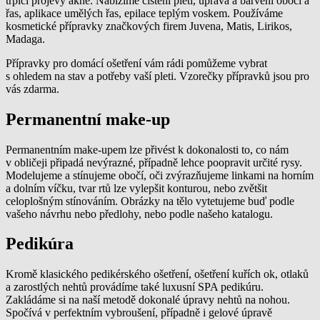
trpící projevy akné. Nabízíme čištění pleti, úprava a barvení obočí a
řas, aplikace umělých řas, epilace teplým voskem. Používáme
kosmetické přípravky značkových firem Juvena, Matis, Lirikos,
Madaga.
Přípravky pro domácí ošetření vám rádi pomůžeme vybrat
s ohledem na stav a potřeby vaší pleti. Vzorečky přípravků jsou pro
vás zdarma.
Permanentní make-up
Permanentním make-upem lze přivést k dokonalosti to, co nám
v obličeji připadá nevýrazné, případně lehce poopravit určité rysy.
Modelujeme a stínujeme obočí, oči zvýrazňujeme linkami na horním
a dolním víčku, tvar rtů lze vylepšit konturou, nebo zvětšit
celoplošným stínováním. Obrázky na tělo vytetujeme buď podle
vašeho návrhu nebo předlohy, nebo podle našeho katalogu.
Pedikúra
Kromě klasického pedikérského ošetření, ošetření kuřích ok, otlaků
a zarostlých nehtů provádíme také luxusní SPA pedikúru.
Zakládáme si na naší metodě dokonalé úpravy nehtů na nohou.
Spočívá v perfektním vybroušení, případně i gelové úpravě