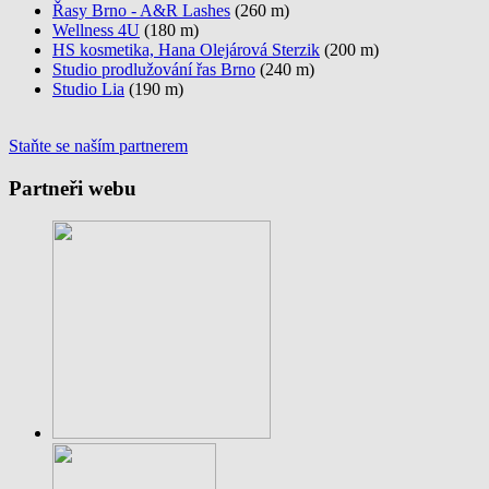
Řasy Brno - A&R Lashes
(260 m)
Wellness 4U
(180 m)
HS kosmetika, Hana Olejárová Sterzik
(200 m)
Studio prodlužování řas Brno
(240 m)
Studio Lia
(190 m)
Staňte se naším partnerem
Partneři webu