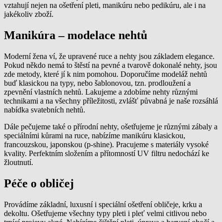
vztahují nejen na ošetření pleti, manikúru nebo pedikúru, ale i na
jakékoliv zboží.
Manikúra – modelace nehtů
Moderní žena ví, že upravené ruce a nehty jsou základem elegance.
Pokud někdo nemá to štěstí na pevné a tvarově dokonalé nehty, jsou
zde metody, které jí k nim pomohou. Doporučíme modeláž nehtů
buď klasickou na typy, nebo šablonovou, tzn. prodloužení a
zpevnění vlastních nehtů. Lakujeme a zdobíme nehty různými
technikami a na všechny příležitosti, zvlášť půvabná je naše rozsáhlá
nabídka svatebních nehtů.
Dále pečujeme také o přírodní nehty, ošetřujeme je různými zábaly a
speciálními kůrami na ruce, nabízíme manikúru klasickou,
francouzskou, japonskou (p-shine). Pracujeme s materiály vysoké
kvality. Perfektním složením a přítomností UV filtru nedochází ke
žloutnutí.
Péče o obličej
Provádíme základní, luxusní i speciální ošetření obličeje, krku a
dekoltu. Ošetřujeme všechny typy pleti i pleť velmi citlivou nebo