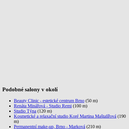
Podobné salony v okolí
Beauty Clinic - estetické centrum Brno
(50 m)
Renáta Minářová - Studio Remi
(100 m)
Studio Týna
(120 m)
Kosmetické a relaxační studio Koré Martina Maštalířová
(190
m)
Permanentní make-up, Brno - Marková
(210 m)