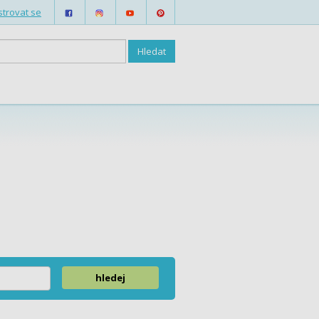
strovat se
hledej