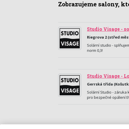
Zobrazujeme salony, kte
Studio Visage - s
Riegrova 2 (střed měst
Solární studio - splňuj
norm 0,3!
Studio Visage - L
Gerrská třída (Košutka
Solární Studio - záruka
pro bezpečné opálení E