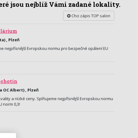
ré jsou nejblíž Vámi zadané lokality.
Chci zápis TOP salon
olárium
a) , Plzeň
eme nejpřísnější Evropskou normu pro bezpečné opálení EU
ochotín
 OC Albert) , Plzeň
 kvality a nízké ceny. Splňujeme nejpřísnější Evropskou normu
U norm 0,3!