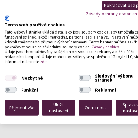
Pokračovat bez př
Zásady ochrany osobních
Tento web používá cookies
Tato webová stránka ukládá data, jako jsou soubory cookie, aby umožnila z
fungování stránek, jakož i marketing, personalizaci a analýzu. Nastavení můž
kdykoli změnit nebo přijmout výchozí nastavení. Tento banner můžete zavřít
pokračovat pouze se základními soubory cookie.
Zásady cookies
Údaje jsou shromažďovány za účelem personalizace reklamy a měření účinn
reklamních kampaní. Údaje mohou být sdíleny se společností Google LLC, ví
informací naleznete
zde
.
Sledování výkonu
Nezbytné
stránek
Funkční
Reklamní
Uložit
Spravo
Přijmout vše
Odmítnout
nastavení
nastave