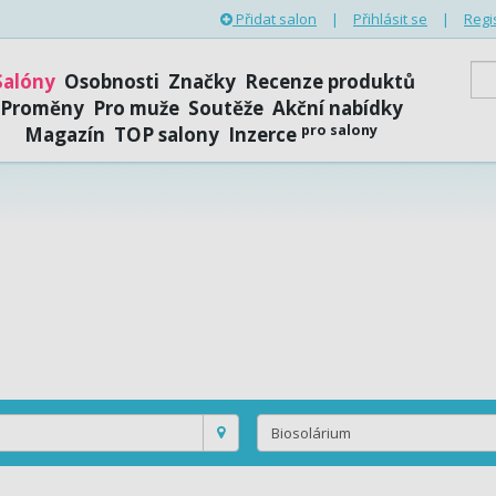
Přidat salon
|
Přihlásit se
|
Regi
Salóny
Osobnosti
Značky
Recenze produktů
Proměny
Pro muže
Soutěže
Akční nabídky
pro salony
Magazín
TOP salony
Inzerce