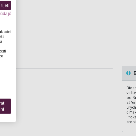
ijetí
 údajů
ákladní
ete
 a
osti
ce
B
Bioso
vidit
odliš
zářen
vat
urych
ní
čímž 
Proka
atopi