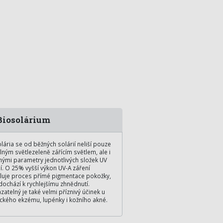
iosolárium
lária se od běžných solárií neliší pouze
elným světlezeleně zářícím světlem, ale i
nými parametry jednotlivých složek UV
í. O 25% vyšší výkon UV-A záření
luje proces přímé pigmentace pokožky,
dochází k rychlejšímu zhnědnutí.
zatelný je také velmi příznivý účinek u
ckého ekzému, lupénky i kožního akné.