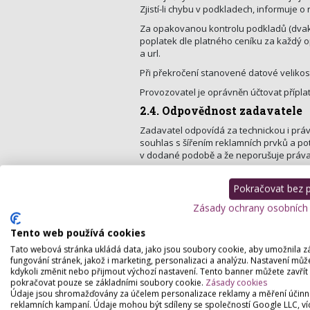
Zjistí-li chybu v podkladech, informuje o
Za opakovanou kontrolu podkladů (dvakrá
poplatek dle platného ceníku za každý 
a url.
Při překročení stanovené datové velikos
Provozovatel je oprávněn účtovat příplat
2.4. Odpovědnost zadavatele
Zadavatel odpovídá za technickou i prá
souhlas s šířením reklamních prvků a potv
v dodané podobě a že neporušuje práva
Objednáním reklamy uděluje dále zadava
Pokračovat bez př
Zadavatel je povinen nahradit provozo
tím, že zveřejněním reklamy bylo poruš
Zásady ochrany osobních
2.5. Právo provozovatele odm
Tento web používá cookies
Provozovatel má právo odmítnout rezer
Tato webová stránka ukládá data, jako jsou soubory cookie, aby umožnila z
fungování stránek, jakož i marketing, personalizaci a analýzu. Nastavení můž
Jejíž obsah je v rozporu s platný
kdykoli změnit nebo přijmout výchozí nastavení. Tento banner můžete zavřít
mezi zadavatelem a provozovatel
pokračovat pouze se základními soubory cookie.
Zásady cookies
Propagující konkurenta provozova
Údaje jsou shromažďovány za účelem personalizace reklamy a měření účinn
reklamních kampaní. Údaje mohou být sdíleny se společností Google LLC, ví
soutěži) nebo směřující po prokliku na s