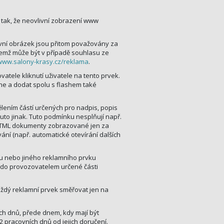
 tak, že neovlivní zobrazení www
tivní obrázek jsou přitom považovány za
čemž může být v případě souhlasu ze
/www.salony-krasy.cz/reklama
.
tele kliknutí uživatele na tento prvek.
she a dodat spolu s flashem také
ělením částí určených pro nadpis, popis
to jinak. Tuto podmínku nesplňují např.
a HTML dokumenty zobrazované jen za
vání (např. automatické otevírání dalších
u nebo jiného reklamního prvku
í do provozovatelem určené části
každý reklamní prvek směřovat jen na
h dnů, přede dnem, kdy mají být
2 pracovních dnů od jejich doručení.