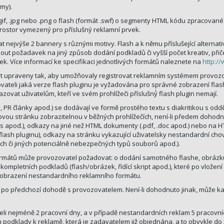
my).
if, .jpg nebo .png o flash (formát .swf) o segmenty HTML kódu zpracované
rostor vymezený pro příslušný reklamní prvek.
t nejvýše 2 bannery s různými motivy. Flash a k němu příslušející alterna
ut požadavek na jiný způsob dodání podkladů či vyšší počet kreativ, při
k. Více informací ke specifikaci jednotlivých formátů naleznete na
http:/
t upraveny tak, aby umožňovaly registrovat reklamním systémem provozova
ovateli jaká verze flash pluginu je vyžadována pro správné zobrazení fla
azovat uživatelům, kteří ve svém prohlížeči příslušný́ flash plugin nemají.
 PR články apod.) se dodávají ve formě prostého textu s diakritikou s odd
vou stránku zobrazitelnou v běžných prohlížečích, není-li předem dohodnu
vbs apod.), odkazy na jiné než HTML dokumenty (.pdf, .doc apod.) nebo n
 flash pluginu), odkazy na stránku vykazující uživatelsky nestandardní cho
ch či jiných potenciálně nebezpečných typů souborů apod.).
ormátů může provozovatel požadovat: o dodání samotného flashe, obrázk
mpletních podkladů (flash/obrázek, řídící skript apod.), které po vložen
obrazení nestandardního reklamního formátu.
jen po předchozí dohodě s provozovatelem. Není-li dohodnuto jinak, může 
li nejméně 2 pracovní dny, a v případě nestandardních reklam 5 pracovníc
 podklady k reklamě, která je zadavatelem již objednána, a to obvykle do 