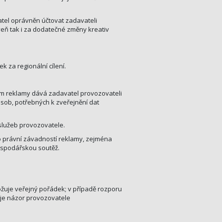
atel oprávněn účtovat zadavateli
veň tak i za dodatečné změny kreativ
k za regionální cílení.
ím reklamy dává zadavatel provozovateli
osob, potřebných k zveřejnění dat
služeb provozovatele.
 právní závadností reklamy, zejména
ospodářskou soutěž.
ožuje veřejný pořádek; v případě rozporu
je názor provozovatele