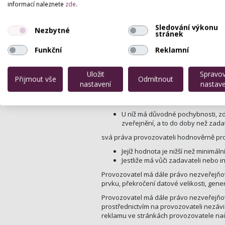
informací naleznete
zde
.
Která je svým obsahem, kvalitou
Která neodpovídá aktuální nabíd
Sledování výkonu
Nezbytné
nereálného objemu reklamy)
stránek
Jde-li o rezervaci nebo objednáv
mediálního portfolia, jednotlivýc
Funkční
Reklamní
reklamy za podmínek platných v okamž
Uložit
Spravo
Jde-li o rezervaci nebo objednávk
Přijmout vše
Odmítnout
nastavení
nastave
konkurentům a rezervace či obje
takového konkurenta
U níž má důvodné pochybnosti, zd
zveřejnění, a to do doby než zada
svá práva provozovateli hodnověrně pr
Jejíž hodnota je nižší než minimá
Jestliže má vůči zadavateli nebo i
Provozovatel má dále právo nezveřejňov
prvku, překročení datové velikosti, gen
Provozovatel má dále právo nezveřejňov
prostřednictvím na provozovateli nezávis
reklamu ve stránkách provozovatele nač