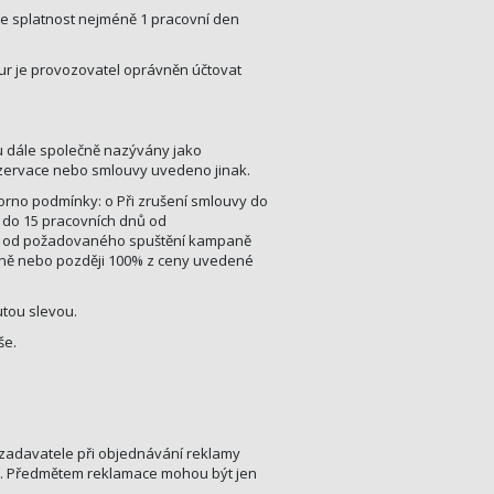
 je splatnost nejméně 1 pracovní den
tur je provozovatel oprávněn účtovat
u dále společně nazývány jako
ezervace nebo smlouvy uvedeno jinak.
torno podmínky: o Při zrušení smlouvy do
 do 15 pracovních dnů od
nů od požadovaného spuštění kampaně
aně nebo později 100% z ceny uvedené
utou slevou.
še.
l zadavatele při objednávání reklamy
en). Předmětem reklamace mohou být jen