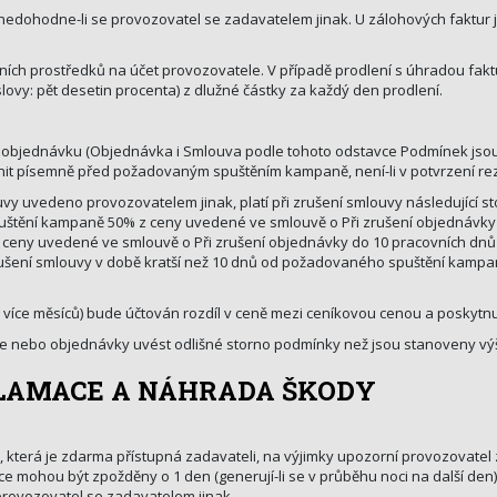
, nedohodne-li se provozovatel se zadavatelem jinak. U zálohových faktur
.
čních prostředků na účet provozovatele. V případě prodlení s úhradou fak
(slovy: pět desetin procenta) z dlužné částky za každý den prodlení.
enou objednávku (Objednávka i Smlouva podle tohoto odstavce Podmínek jso
init písemně před požadovaným spuštěním kampaně, není-li v potvrzení r
uvy uvedeno provozovatelem jinak, platí při zrušení smlouvy následující s
štění kampaně 50% z ceny uvedené ve smlouvě o Při zrušení objednávky
ceny uvedené ve smlouvě o Při zrušení objednávky do 10 pracovních d
rušení smlouvy v době kratší než 10 dnů od požadovaného spuštění kamp
 více měsíců) bude účtován rozdíl v ceně mezi ceníkovou cenou a poskytn
e nebo objednávky uvést odlišné storno podmínky než jsou stanoveny vý
EKLAMACE A NÁHRADA ŠKODY
, která je zdarma přístupná zadavateli, na výjimky upozorní provozovate
ice mohou být zpožděny o 1 den (generují-li se v průběhu noci na další d
provozovatel se zadavatelem jinak.