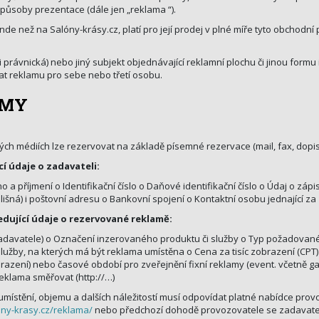
způsoby prezentace (dále jen „reklama “).
jinde než na Salóny-krásy.cz, platí pro její prodej v plné míře tyto obchod
právnická) nebo jiný subjekt objednávající reklamní plochu či jinou formu
at reklamu pro sebe nebo třetí osobu.
AMY
ých médiích lze rezervovat na základě písemné rezervace (mail, fax, dopis)
í údaje o zadavateli:
a příjmení o Identifikační číslo o Daňové identifikační číslo o Údaj o z
odlišná) i poštovní adresu o Bankovní spojení o Kontaktní osobu jednající za
dující údaje o rezervované reklamě:
 od zadavatele) o Označení inzerovaného produktu či služby o Typ požadova
lužby, na kterých má být reklama umístěna o Cena za tisíc zobrazení (CPT)
azení) nebo časové období pro zveřejnění fixní reklamy (event. včetně g
eklama směřovat (http://…)
místění, objemu a dalších náležitostí musí odpovídat platné nabídce provo
ony-krasy.cz/reklama/
nebo předchozí dohodě provozovatele se zadavate