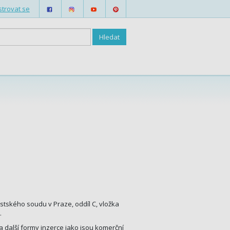
strovat se
stského soudu v Praze, oddíl C, vložka
.
 další formy inzerce jako jsou komerční