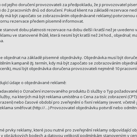
 od jejího doručení provozovateli za předpokladu, že ji provozovatel píse
i do 2 pracovních dnů od doručení. Pokud klient na základě rezervace ne
, kdy má být započato se zobrazováním objednávané reklamy) potvrzenou 
o stornu rezervace předem písemně informovat.
 stanovit dobu platnosti rezervace na dobu delší i kratší než je uvedeno
lamu ve stanovené lhůtě, která nesmí být kratší než 24 hod., objednal; 
na.
lze objednat na základě písemné objednávky. Objednávka musí být doruče
ěním kampaně (tj. termín, kdy má být započato se zobrazováním objedná
 ceník), musí být objednávka doručena provozovateli nejméně 10 pracov
ující údaje o objednávané reklamě:
 od zadavatele) o Označení inzerovaného produktu či služby o Typ požadova
užby, na kterých má být reklama umístěna o Cena za tisíc zobrazení (CPT)
azení) nebo časové období pro zveřejnění o fixní reklamy (event. včetně
reklama směřovat (http://…) Provozovatel objednávku potvrdí nebo odmítn
jiné prvky reklamy, které jsou nutné pro zveřejnění reklamy odpovídající 
tí v obrázkových bodech a datovou velikostí podmínkám stanoveným v c