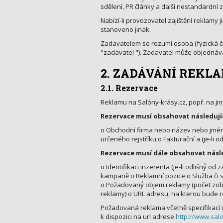
sdělení, PR články a další nestandardní 
Nabízí-li provozovatel zajištění reklamy 
stanoveno jinak.
Zadavatelem se rozumí osoba (fyzická či 
"zadavatel "). Zadavatel může objednáv
2. ZADÁVÁNÍ REKL
2.1. Rezervace
Reklamu na Salóny-krásy.cz, popř. na jin
Rezervace musí obsahovat následujíc
o Obchodní firma nebo název nebo jméno 
určeného rejstříku o Fakturační a (je-li 
Rezervace musí dále obsahovat násle
o Identifikaci inzerenta (je-li odlišný́
kampaně o Reklamní pozice o Služba či s
o Požadovaný́ objem reklamy (počet zobr
reklamy) o URL adresu, na kterou bude r
Požadovaná reklama včetně specifikací u
k dispozici na url adrese
http://www.sal