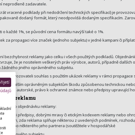
 ní neprodleně zadavatele.
t vracené podklady při nedodržení technických specifikací) je provozov
opakovaně dodaný formát, který neodpovídá dodaným specifikacím. Zaro
ti o každé 1%, se původní cena formátu navýší také o 1%.
ek za propagaci více značek (jednoho subjektu) v jedné kampani či příplate
vní bezchybnost reklamy jako celku i všech použitých podkladů. Objednán
rzuje, že je nositelem veškerých práv výrobce, autorů, případně dalších 
 žádného jiného oprávněného subjektu.
tel provozovateli souhlas s použitím ukázek reklamy v rámci propagace 
ijetí
vateli a dalším oprávněným subjektům škodu způsobenou technickou nebo
eno právo autorské, právo k ochranné známce nebo předpisy upravující h
 údajů
ítnout reklamu
vaci nebo objednávku reklamy:
ákladní
ete
mi právními předpisy, dobrými mravy či etickým kodexem reklamy nebo ohr
 a
em o tom, zda reklama splňuje některou z uvedených podmínek, rozhodu
tele nebo některého jeho partnera (soutěžitele v hospodářské
osti
ce
tránky takového subjektu