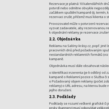
Rezervace je platná 10 kalendářních dnů
potvrdí nebo odmítne obvykle nejpozděj
začátkem spuštění kampaně (tj. termín
rezervaci zrušit, přičemž musí klienta 
Provozovatel může v potvrzení rezervace
vyzvat zadavatele, aby rezervovanou rek
k objednání reklamy je rezervace zruše
2.2. Objednávka
Reklamu na Salóny-krásy.cz, popř. jiné 
pracovních dnů před požadovaným spušt
nestandardních reklamních formátů (viz
kampaně.
Objednávka musí dále obsahovat násled
o Identifikaci inzerenta (je-li odlišný
kampaně o Reklamní pozice o Služba či sl
o Požadovaný objem reklamy (počet zobr
reklamy) o URL adresu, na kterou bude 
jejího doručení.
2.3. Podklady
Podklady se rozumí veškeré grafické či 
prvky (bannery) musí odpovídat velikos