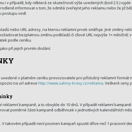
 i v případě, kdy některá ze skutečností výše uvedených (bod 2.5.) vyj
odleně informovat o tom, že odmítá zveřejnit jeho reklamu nebo že již běž
u postupu vedl.
ladů nebo URL adresy, na kterou reklamní prvek směřuje. Jiné změny rek
ožadovat bezplatnou změnu podkladů či cílové URL nejvýše 1× měsíčně; v
atek podle ceníku.
ako při jejich prvním dodání.
ÍNKY
uvedené v platném ceníku provozovatele pro příslušný reklamní formát
ispozici na url adrese
http://www.salony-krasy.cz/reklama
. Veškeré ceny 
dmínky
í reklamní kampaně, a to obvykle do 10 dnů. V případě reklamní kampaně 
rovat poměrné části kampaně odběhnuté v jednotlivých kalendářních měsí
V takovém případě není povinen kampaň spustit dříve než 1 pracovní den 