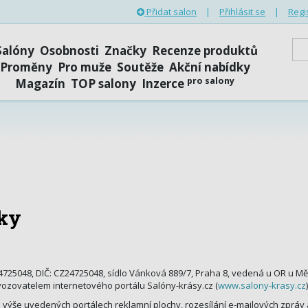
Přidat salon
|
Přihlásit se
|
Regi
Salóny
Osobnosti
Značky
Recenze produktů
Proměny
Pro muže
Soutěže
Akční nabídky
pro salony
Magazín
TOP salony
Inzerce
ky
24725048, DIČ: CZ24725048, sídlo Vánková 889/7, Praha 8, vedená u OR u Mě
ovozovatelem internetového portálu Salóny-krásy.cz (
www.salony-krasy.cz
)
výše uvedených portálech reklamní plochy, rozesílání e-mailových zpráv a