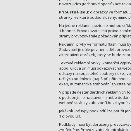
navazujících (technické specifikace rekla
Přípustné jsou:
o obrázky ve formátu .g
stránky, ve které budou vloženy, mimo p
Na jedné reklamní pozici se mohou střída
1 banner. Provozovatel má právo zamítno
strany provozovatele požadován příplate
Reklamní prvky ve formátu flash musí bý
Zadavatel je dále povinen sdělit provoz
alternativní obrázek, který se bude zobr
Textové reklamní prvky (komerční výpisy,
apod. Cílová url musí odkazovat na webo
odkazy na spustitelné soubory (.exe, .
určitých podmínek (např. při přítomnosti
oken, automatické stahování spustitelný
V případě nestandardních reklamních f
s potřebným o nastavením nebo dodání ko
webové stránky zabezpečí bezchybné z
Jakékoli jiné typy podkladů lze použít 
1 cílovou url.
Podklady musí být doručeny provozovate
zveřejněny. Provozovatel zkontroluje jen