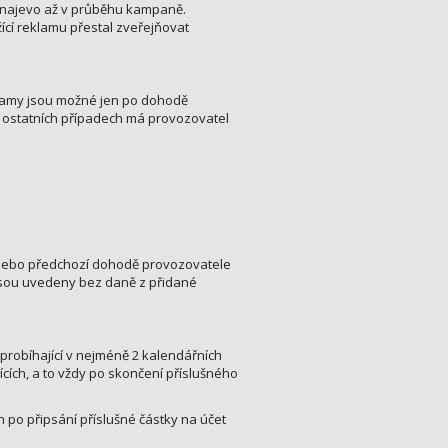
de najevo až v průběhu kampaně.
ící reklamu přestal zveřejňovat
lamy jsou možné jen po dohodě
 ostatních případech má provozovatel
 nebo předchozí dohodě provozovatele
jsou uvedeny bez daně z přidané
probíhající v nejméně 2 kalendářních
cích, a to vždy po skončení příslušného
po připsání příslušné částky na účet