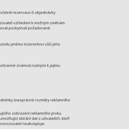
včetně rezervace či objednávky
ovozovatel vzhledem k možným změnám
antovat poskytnutí požadované
zivitu jinému inzerentovi vůči jeho
ochranné známce) nutnými k jejímu
podmínky (nesprávné rozměry reklamního
ujícího zobrazení reklamního prvku
žňující sbírání dat o uživatelích, kteří
provozovatel neakceptuje.