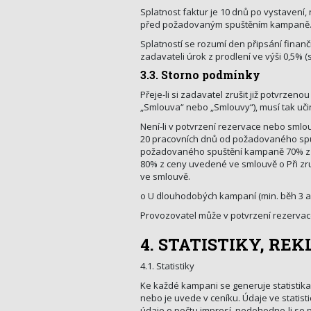
Splatnost faktur je 10 dnů po vystavení
před požadovaným spuštěním kampaně
Splatností se rozumí den připsání finan
zadavateli úrok z prodlení ve výši 0,5% 
3.3. Storno podmínky
Přeje-li si zadavatel zrušit již potvrz
„Smlouva“ nebo „Smlouvy“), musí tak uč
Není-li v potvrzení rezervace nebo smlo
20 pracovních dnů od požadovaného spu
požadovaného spuštění kampaně 70% z 
80% z ceny uvedené ve smlouvě o Při z
ve smlouvě.
o U dlouhodobých kampaní (min. běh 3 a
Provozovatel může v potvrzení rezervac
4. STATISTIKY, R
4.1. Statistiky
Ke každé kampani se generuje statistika
nebo je uvede v ceníku. Údaje ve statist
údaje o počtu impresí, nedohodne-li se 