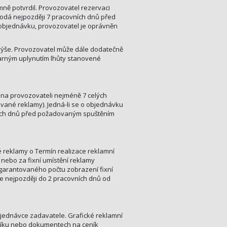
mně potvrdil. Provozovatel rezervaci
dodá nejpozději 7 pracovních dnů před
objednávku, provozovatel je oprávněn
 výše. Provozovatel může dále dodatečně
marným uplynutím lhůty stanovené
na provozovateli nejméně 7 celých
vané reklamy). Jedná-li se o objednávku
ních dnů před požadovaným spuštěním
né reklamy o Termín realizace reklamní
 nebo za fixní umístění reklamy
 garantovaného počtu zobrazení fixní
e nejpozději do 2 pracovních dnů od
objednávce zadavatele. Grafické reklamní
eníku nebo dokumentech na ceník