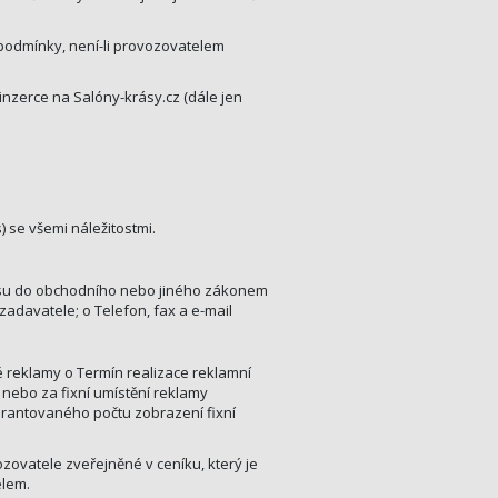
ní podmínky, není-li provozovatelem
 inzerce na Salóny-krásy.cz (dále jen
 se všemi náležitostmi.
ápisu do obchodního nebo jiného zákonem
 zadavatele; o Telefon, fax a e-mail
né reklamy o Termín realizace reklamní
 nebo za fixní umístění reklamy
arantovaného počtu zobrazení fixní
zovatele zveřejněné v ceníku, který je
lem.