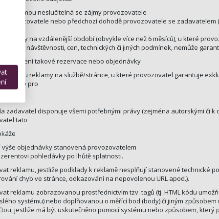
 nebo formou neslučitelná se zájmy provozovatele
ce provozovatele nebo předchozí dohodě provozovatele se zadavatelem (
ku reklamy na vzdálenější období (obvykle více než 6 měsíců), u které pr
h formátů, návštěvnosti, cen, technických či jiných podmínek, nemůže gar
iku doručení takové rezervace nebo objednávky
vat
u formátu reklamy na službě/stránce, u které provozovatel garantuje exklu
ní
dnávka je pro
a zadavatel disponuje všemi potřebnými právy (zejména autorskými či k 
vatel tato
okáže
lní výše objednávky stanovená provozovatelem
nzerentovi pohledávky po lhůtě splatnosti.
at reklamu, jestliže podklady k reklamě nesplňují stanovené technické 
erování chyb ve stránce, odkazování na nepovolenou URL apod.).
at reklamu zobrazovanou prostřednictvím tzv. tagů (tj. HTML kódu umožň
lého systému) nebo doplňovanou o měřící bod (body) či jiným způsobem umo
tou, jestliže má být uskutečněno pomocí systému nebo způsobem, který 