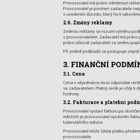
Provozovatel má právo odmítnout reklamu
Provozovatel je povinen zadavatele nepr
s uvedením důvodu, který ho k takovém
2.6. Změny reklamy
Změnou reklamy se rozumí výměna podk
s provozovatelem. Zadavatel má právo p
právo účtovat zadavateli za změnu popl
Při změně podkladů se postupuje stejně j
3. FINANČNÍ PODM
3.1. Cena
Cena v objednávce musí odpovídat ceně 
se zadavatelem. Platný ceník je vždy k d
hodnoty.
3.2. Fakturace a platební po
Provozovatel vystaví fakturu po skončen
měsících je provozovatel oprávněn faktu
kalendářního měsíce.
Provozovatel může žádat platbu předem. 
provozovatele.