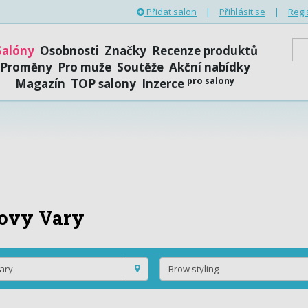
Přidat salon
|
Přihlásit se
|
Regi
Salóny
Osobnosti
Značky
Recenze produktů
Proměny
Pro muže
Soutěže
Akční nabídky
pro salony
Magazín
TOP salony
Inzerce
ovy Vary