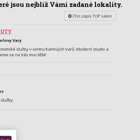
ré jsou nejblíž Vámi zadané lokality.
Chci zápis TOP salon
AUTY
arlovy Vary
etické služby v centru Karlových Varů. Moderní studio a
deme se na Vás moc těšit!
ov
služby.