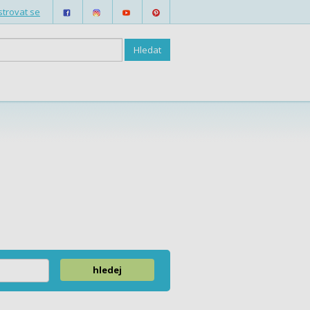
strovat se
hledej