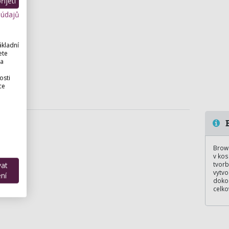
ijetí
 údajů
ákladní
ete
 a
osti
ce
B
Brow 
v kos
tvorb
vat
vytvo
ní
dokon
celko