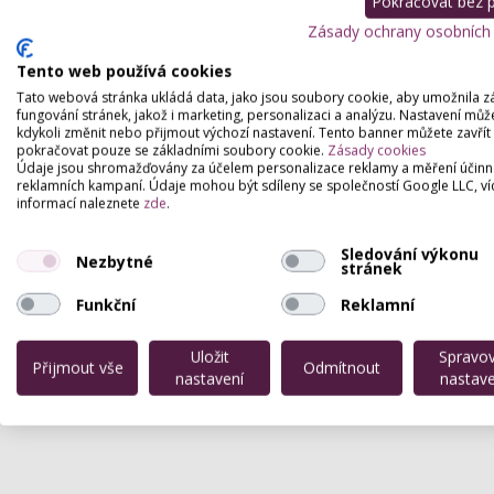
Pokračovat bez př
Zásady ochrany osobních
Tento web používá cookies
Tato webová stránka ukládá data, jako jsou soubory cookie, aby umožnila z
fungování stránek, jakož i marketing, personalizaci a analýzu. Nastavení můž
kdykoli změnit nebo přijmout výchozí nastavení. Tento banner můžete zavřít
pokračovat pouze se základními soubory cookie.
Zásady cookies
Údaje jsou shromažďovány za účelem personalizace reklamy a měření účinn
reklamních kampaní. Údaje mohou být sdíleny se společností Google LLC, ví
informací naleznete
zde
.
Sledování výkonu
Nezbytné
stránek
Funkční
Reklamní
Uložit
Spravo
Přijmout vše
Odmítnout
nastavení
nastave