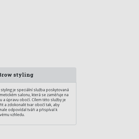
row styling
styling je speciální služba poskytovaná
metickém salonu, která se zaměřuje na
u a úpravu obočí. Cílem této služby je
řit a zdokonalit tvar obočí tak, aby
ale odpovídal tváři a přispíval k
vému vzhledu.