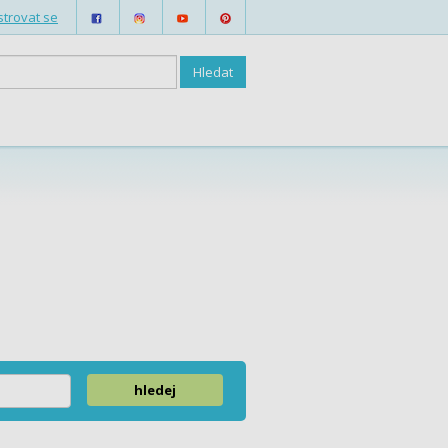
strovat se
hledej