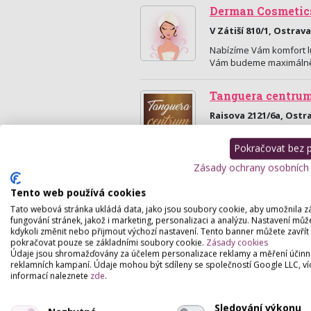
Derman Cosmetic
V Zátiší 810/1, Ostrava
Nabízíme Vám komfort l
Vám budeme maximálně v
Tanguera centrum
Raisova 2121/6a, Ostr
Lenka Rudinská-Kosmetick
Pokračovat bez př
Zásady ochrany osobních
Tento web používá cookies
Tato webová stránka ukládá data, jako jsou soubory cookie, aby umožnila z
fungování stránek, jakož i marketing, personalizaci a analýzu. Nastavení můž
kdykoli změnit nebo přijmout výchozí nastavení. Tento banner můžete zavřít
pokračovat pouze se základními soubory cookie.
Zásady cookies
Údaje jsou shromažďovány za účelem personalizace reklamy a měření účinn
reklamních kampaní. Údaje mohou být sdíleny se společností Google LLC, ví
informací naleznete
zde
.
Sledování výkonu