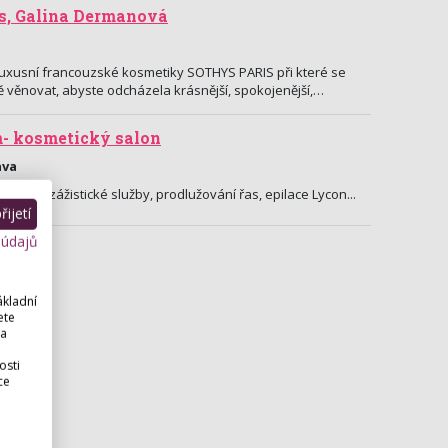
s, Galina Dermanová
uxusní francouzské kosmetiky SOTHYS PARIS při které se
ěnovat, abyste odcházela krásnější, spokojenější,…
- kosmetický salon
ava
é a vizážistické služby, prodlužování řas, epilace Lycon...
ijetí
 údajů
ákladní
ete
 a
osti
ce