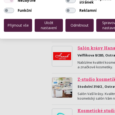
Nezbytné
stránek
Funkční
Reklamní
Studio krásy a zd
Uložit
Spravo
Hollarova 1124/14, Os
Přijmout vše
Odmítnout
nastavení
nastave
Kosmetické studio ProB
ošetření tváře i těla t
Salón krásy Han
Velflíkova 8/285, Ostr
Nabízíme kvalitní kosmet
a značkové kosmetiky.
Z-studio kosmeti
Stodolní 316/2 , Ostra
Salón Vaší krásy. Kval
kosmetický salón Vám na
Kosmetické studi