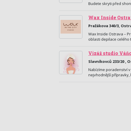
Budete skryti před shon
Wax Inside Ostr
Pražákova 340/3, Ostr
Wax Inside Ostrava – Pro
oblasti depilace celého
Vizáž studio Váň
Slavníkovců 233/20 , 
Nabízíme poradenství v 
nejvhodnější přípravky,