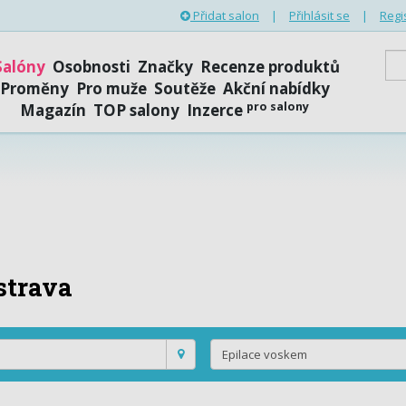
Přidat salon
|
Přihlásit se
|
Regi
Salóny
Osobnosti
Značky
Recenze produktů
Proměny
Pro muže
Soutěže
Akční nabídky
pro salony
Magazín
TOP salony
Inzerce
strava