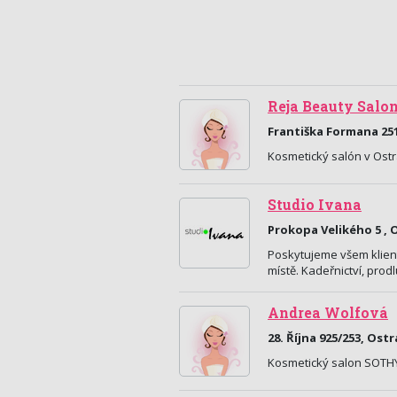
Reja Beauty Salo
Františka Formana 251
Kosmetický salón v Ostr
Studio Ivana
Prokopa Velikého 5 , 
Poskytujeme všem klien
místě. Kadeřnictví, prod
Andrea Wolfová
28. Října 925/253, Ost
Kosmetický salon SOTHY