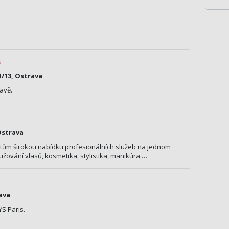
n
/13, Ostrava
avě.
Ostrava
tům širokou nabídku profesionálních služeb na jednom
lužování vlasů, kosmetika, stylistika, manikúra,…
rava
S Paris.