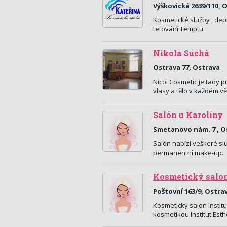
Výškovická 2639/110, 
Kosmetické služby , dep
tetování Temptu.
Nikola Suchá
Ostrava 77, Ostrava
Nicol Cosmetic je tady p
vlasy a tělo v každém vě
Salón u Karolíny
Smetanovo nám. 7 , O
Salón nabízí veškeré sl
permanentní make-up.
Kosmetický salo
Poštovní 163/9, Ostra
Kosmetický salon Institu
kosmetikou Institut Es