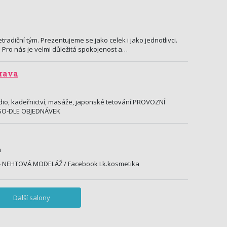
tradiční tým. Prezentujeme se jako celek i jako jednotlivci.
Pro nás je velmi důležitá spokojenost a…
trava
dio, kadeřnictví, masáže, japonské tetování.PROVOZNÍ
,SO-DLE OBJEDNÁVEK
a
- NEHTOVÁ MODELÁŽ / Facebook Lk.kosmetika
Další salony