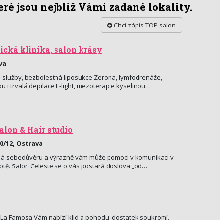
ré jsou nejblíž Vámi zadané lokality.
Chci zápis TOP salon
cká klinika, salon krásy
ava
 služby, bezbolestná liposukce Zerona, lymfodrenáže,
u i trvalá depilace E-light, mezoterapie kyselinou…
salon & Hair studio
0/12, Ostrava
dá sebedůvěru a výrazně vám může pomoci v komunikaci v
otě. Salon Celeste se o vás postará doslova „od…
 La Famosa Vám nabízí klid a pohodu, dostatek soukromí.