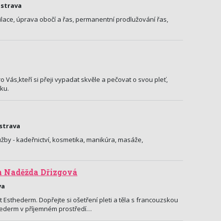
Ostrava
ilace, úprava obočí a řas, permanentní prodlužování řas,
ro Vás,kteří si přeji vypadat skvěle a pečovat o svou pleť,
ku.
strava
užby - kadeřnictví, kosmetika, manikúra, masáže,
n Naděžda Dřizgová
va
t Esthederm. Dopřejte si ošetření pleti a těla s francouzskou
thederm v příjemném prostředí…