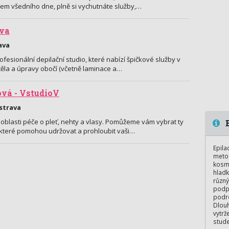
em všedního dne, plně si vychutnáte služby,…
ava
ava
fesionální depilační studio, které nabízí špičkové služby v
 těla a úpravy obočí (včetně laminace a…
ová - VstudioV
Ostrava
oblasti péče o pleť, nehty a vlasy. Pomůžeme vám vybrat ty
E
 které pomohou udržovat a prohloubit vaši…
Epila
metod
kosme
hladk
různý
podpa
podro
Dlouh
vytrž
stude