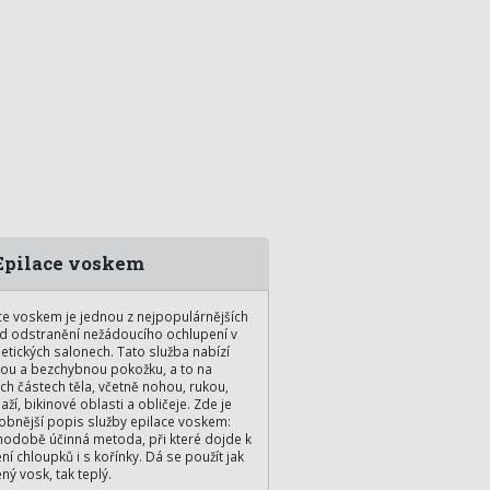
pilace voskem
ce voskem je jednou z nejpopulárnějších
 odstranění nežádoucího ochlupení v
tických salonech. Tato služba nabízí
ou a bezchybnou pokožku, a to na
ch částech těla, včetně nohou, rukou,
ží, bikinové oblasti a obličeje. Zde je
bnější popis služby epilace voskem:
odobě účinná metoda, při které dojde k
ení chloupků i s kořínky. Dá se použít jak
ný vosk, tak teplý.