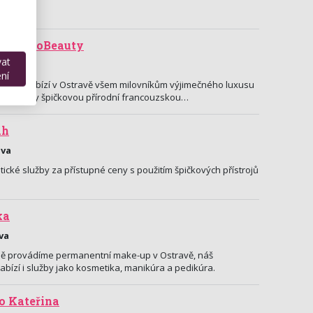
raví ProBeauty
vat
trava
ní
eauty nabízí v Ostravě všem milovníkům výjimečného luxusu
echnologicky špičkovou přírodní francouzskou…
ah
ava
ické služby za přístupné ceny s použitím špičkových přístrojů
ka
va
itně provádíme permanentní make-up v Ostravě, náš
bízí i služby jako kosmetika, manikúra a pedikúra.
o Kateřina