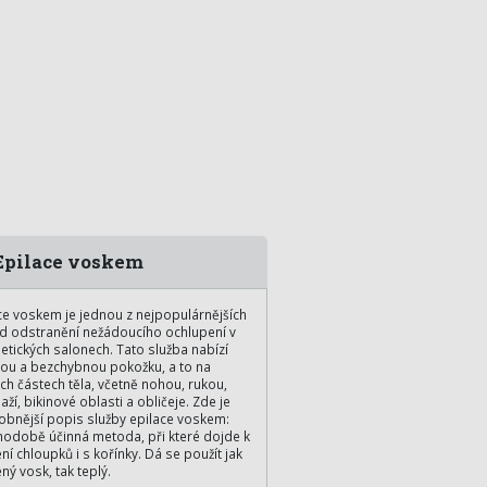
pilace voskem
ce voskem je jednou z nejpopulárnějších
 odstranění nežádoucího ochlupení v
tických salonech. Tato služba nabízí
ou a bezchybnou pokožku, a to na
ch částech těla, včetně nohou, rukou,
ží, bikinové oblasti a obličeje. Zde je
bnější popis služby epilace voskem:
odobě účinná metoda, při které dojde k
ení chloupků i s kořínky. Dá se použít jak
ný vosk, tak teplý.