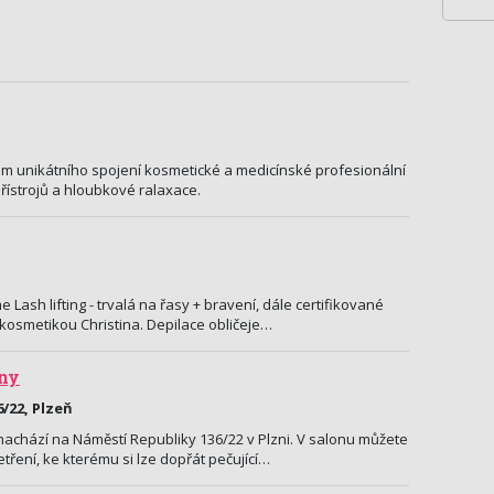
lem unikátního spojení kosmetické a medicínské profesionální
řístrojů a hloubkové ralaxace.
Lash lifting - trvalá na řasy + bravení, dále certifikované
 kosmetikou Christina. Depilace obličeje…
any
/22, Plzeň
nachází na Náměstí Republiky 136/22 v Plzni. V salonu můžete
ření, ke kterému si lze dopřát pečující…