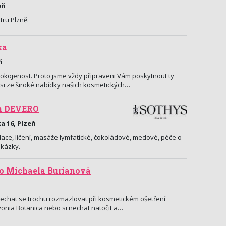
eň
tru Plzně.
ka
ň
spokojenost. Proto jsme vždy připraveni Vám poskytnout ty
e si ze široké nabídky našich kosmetických…
n DEVERO
a 16, Plzeň
lace, líčení, masáže lymfatické, čokoládové, medové, péče o
ukázky.
o Michaela Burianová
 nechat se trochu rozmazlovat při kosmetickém ošetření
onia Botanica nebo si nechat natočit a…