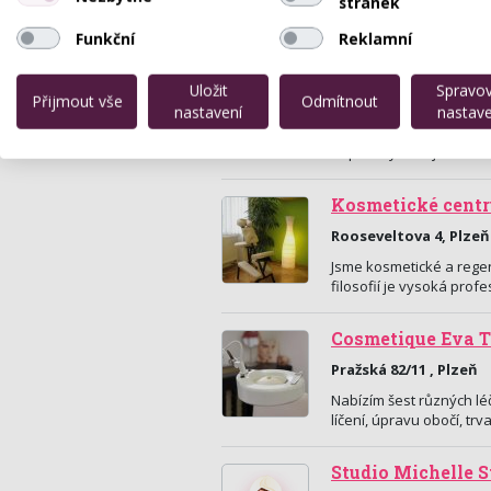
stránek
Funkční
Reklamní
Salon Samui
Uložit
Spravo
Přijmout vše
Odmítnout
Náměstí Republiky 14
nastavení
nastave
Luxusní Salon SAMUI se 
Republiky. Pod jednou 
Kosmetické cent
Rooseveltova 4, Plzeň
Jsme kosmetické a rege
filosofií je vysoká pro
Cosmetique Eva 
Pražská 82/11 , Plzeň
Nabízím šest různých lé
líčení, úpravu obočí, trv
Studio Michelle S