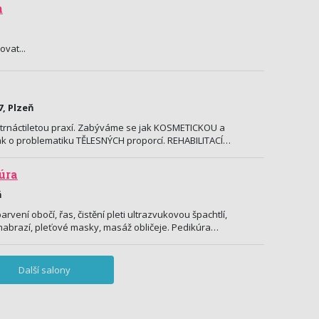
n
ovat...
, Plzeň
 čtrnáctiletou praxí. Zabýváme se jak KOSMETICKOU a
tak o problematiku TĚLESNÝCH proporcí. REHABILITACÍ…
úra
ň
rvení obočí, řas, čistění pleti ultrazvukovou špachtlí,
brazí, pleťové masky, masáž obličeje. Pedikúra…
Další salony