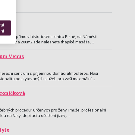
vat
A, Plzeň
ní
nachází přímo v historickém centru Plzně, na Náměstí
střechou na 200m2 zde naleznete thajské masáže,…
rum Venus
nerační centrum s příjemnou domácí atmosférou. Naší
fesionalita poskytovaných služeb pro vaši maximální…
Troníčková
čebných procedur určených pro ženy i muže, profesionální
alou na řasy, depilaci a ošetření jizev,…
tyle