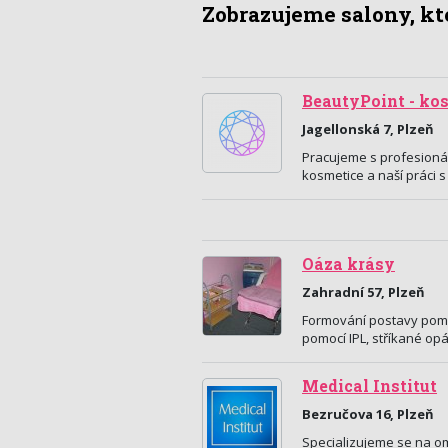
Zobrazujeme salony, kte
BeautyPoint - ko
Jagellonská 7, Plzeň
Pracujeme s profesioná
kosmetice a naší práci s
Oáza krásy
Zahradní 57, Plzeň
Formování postavy pomoc
pomocí IPL, stříkané op
Medical Institut
Bezručova 16, Plzeň
Specializujeme se na om