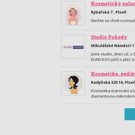
Kosmetický salo
Rybářská 7 , Plzeň
Nechte se chvíli rozmazl
Studio Pohody
Mikulášské Náměstí 17
Jsme studio, dnes už, s
KLINICKOU péčí o pleť, 
Kosmetika, pedik
Radyňská 525 16, Plze
Kosmetika-tvarování a ba
diamantovou mikroderma