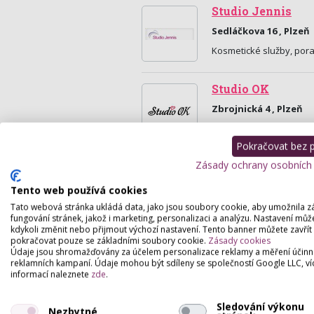
Studio Jennis
Sedláčkova 16 , Plzeň
Kosmetické služby, pora
Studio OK
Zbrojnická 4 , Plzeň
Provádíme kompletní kosm
barvení řas a obočí, dep
Pokračovat bez př
Zásady ochrany osobních
Tento web používá cookies
Tato webová stránka ukládá data, jako jsou soubory cookie, aby umožnila z
fungování stránek, jakož i marketing, personalizaci a analýzu. Nastavení můž
kdykoli změnit nebo přijmout výchozí nastavení. Tento banner můžete zavřít
pokračovat pouze se základními soubory cookie.
Zásady cookies
Údaje jsou shromažďovány za účelem personalizace reklamy a měření účinn
reklamních kampaní. Údaje mohou být sdíleny se společností Google LLC, ví
informací naleznete
zde
.
Sledování výkonu
Nezbytné