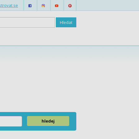
strovat se
hledej