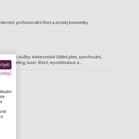
denství, profesionální lčení a prodej kosmetiky.
etické služby: elektronické čištění pleti, zpevňování,
ilace, peeling, laser, líčení, myostimulace a…
ijetí
 údajů
ákladní
ete
 a
osti
ce