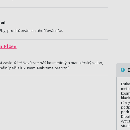
zeň
žby, prodlužování a zahušťování řas
n Plzeň
 si zasloužíte! Navštivte náš kosmetický a manikérský salon,
ální péči s luxusem. Nabízíme precizní…
E
Epila
metod
kosme
hladk
různý
podpa
podro
Dlouh
vytrž
stude