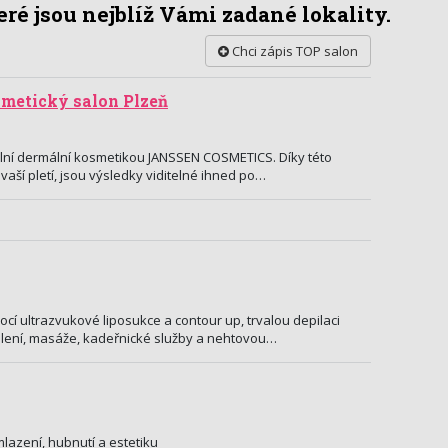
ré jsou nejblíž Vámi zadané lokality.
Chci zápis TOP salon
smetický salon Plzeň
lní dermální kosmetikou JANSSEN COSMETICS. Díky této
 vaší pletí, jsou výsledky viditelné ihned po…
í ultrazvukové liposukce a contour up, trvalou depilaci
álení, masáže, kadeřnické služby a nehtovou…
lazení, hubnutí a estetiku