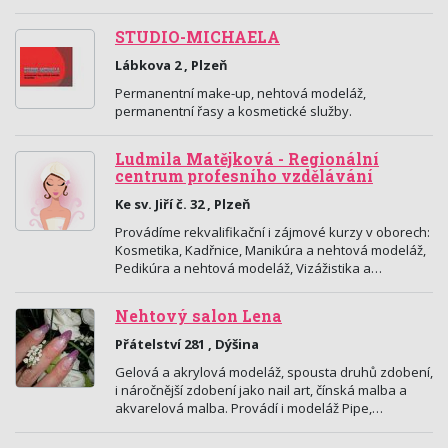
STUDIO-MICHAELA
Lábkova 2 , Plzeň
Permanentní make-up, nehtová modeláž,
permanentní řasy a kosmetické služby.
Ludmila Matějková - Regionální
centrum profesního vzdělávání
Ke sv. Jiří č. 32 , Plzeň
Provádíme rekvalifikační i zájmové kurzy v oborech:
Kosmetika, Kadřnice, Manikúra a nehtová modeláž,
Pedikúra a nehtová modeláž, Vizážistika a…
Nehtový salon Lena
Přátelství 281 , Dýšina
Gelová a akrylová modeláž, spousta druhů zdobení,
i náročnější zdobení jako nail art, čínská malba a
akvarelová malba. Provádí i modeláž Pipe,…