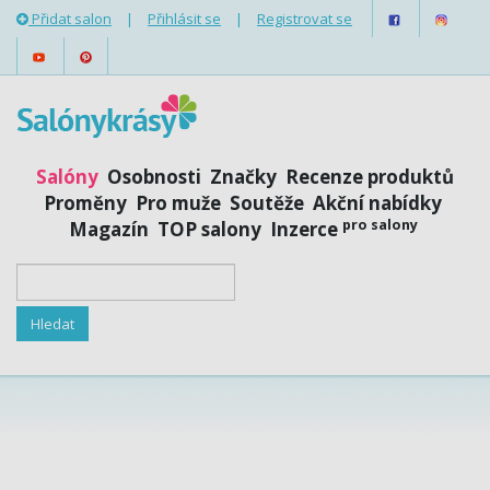
Přidat salon
|
Přihlásit se
|
Registrovat se
Salóny
Osobnosti
Značky
Recenze produktů
Proměny
Pro muže
Soutěže
Akční nabídky
pro salony
Magazín
TOP salony
Inzerce