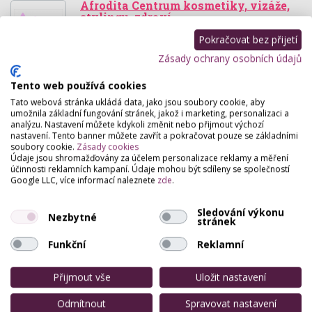
Afrodita Centrum kosmetiky, vizáže,
stylingu, zdraví
Tylova 1260, Přeštice
Pokračovat bez přijetí
Právě se pro vás realizuje centrum
Zásady ochrany osobních údajů
krásy,mody,odpočinku - Kosmetika, permanentní
makeup, permanentní řasy,nehtový design,aplikace
Tento web používá cookies
kyseliny…
Tato webová stránka ukládá data, jako jsou soubory cookie, aby
umožnila základní fungování stránek, jakož i marketing, personalizaci a
analýzu. Nastavení můžete kdykoli změnit nebo přijmout výchozí
Lenka Sedláčková
nastavení. Tento banner můžete zavřít a pokračovat pouze se základními
5. Května 1076, Přeštice
soubory cookie.
Zásady cookies
Údaje jsou shromažďovány za účelem personalizace reklamy a měření
Kosmetika, aromaterapie, permanentní makeup,
účinnosti reklamních kampaní. Údaje mohou být sdíleny se společností
prodlužování a zhuštování řas, trvalá na řasy,
Google LLC, více informací naleznete
zde
.
visážista, nehtová modeláž, nehtový design,
alternativní…
Sledování výkonu
Nezbytné
stránek
Funkční
Reklamní
Přijmout vše
Uložit nastavení
Odmítnout
Spravovat nastavení