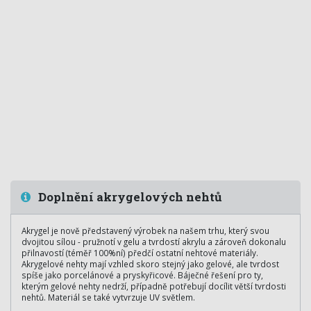
Doplnění akrygelových nehtů
Akrygel je nově představený výrobek na našem trhu, který svou
dvojitou sílou - pružnotí v gelu a tvrdostí akrylu a zároveň dokonalu
přilnavostí (téměř 100%ní) předčí ostatní nehtové materiály.
Akrygelové nehty mají vzhled skoro stejný jako gelové, ale tvrdost
spíše jako porcelánové a pryskyřicové. Báječné řešení pro ty,
kterým gelové nehty nedrží, případně potřebují docílit větší tvrdosti
nehtů. Materiál se také vytvrzuje UV světlem.