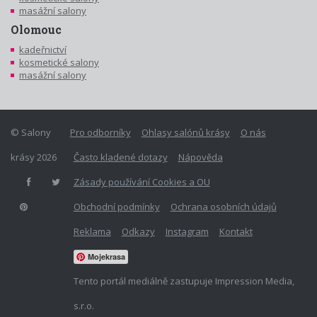
masážní salony
Olomouc
kadeřnictví
kosmetické salony
masážní salony
© Salony
Pro odborníky
Ohlasy salónů krásy
O nás
krásy 2026
Často kladené dotazy
Nápověda
Zásady používání Cookies a OU
Obchodní podmínky
Ochrana osobních údajů
Reklama
Odkazy
Instagram
Kontakt
Mojekrasa
Tento portál mediálně zastupuje Impression Media,
s.r.o.