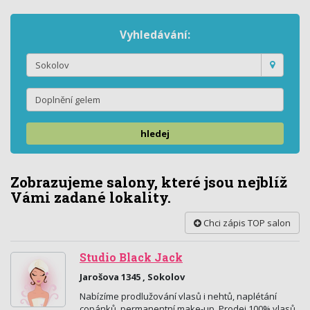
Vyhledávání:
hledej
Zobrazujeme salony, které jsou nejblíž
Vámi zadané lokality.
Chci zápis TOP salon
Studio Black Jack
Jarošova 1345 , Sokolov
Nabízíme prodlužování vlasů i nehtů, naplétání
copánků, permanentní make-up. Prodej 100% vlasů