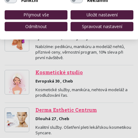
Funkční
Reklamní
výroba a prodej vlastního parukářského zboží
(paruky, příčesky, tupé) z pravých vlasů, prodej
širokého sortimentu paruk a tupé z umělých vlasů,…
Přijmout vše
Uložit nastavení
Odmítnout
Spravovat nastavení
Salon Východní
Východní 4A , Karlovy Vary
Nabízíme: pedikúru, manikúru a modeláž nehtů,
příznivé ceny, věrnostní program, 10% sleva při
první návštěvě.
Kosmetické studio
Evropská 30 , Cheb
Kosmetické služby, manikúra, nehtová modeláž a
prodlužování řas.
Derma Esthetic Centrum
Dlouhá 27 , Cheb
Kvalitní služby. Ošetření pleti lekářskou kosmetikou
Syncare.