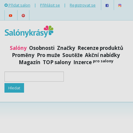
Přidat salon
|
Přihlásit se
|
Registrovat se
Salóny
Osobnosti
Značky
Recenze produktů
Proměny
Pro muže
Soutěže
Akční nabídky
pro salony
Magazín
TOP salony
Inzerce