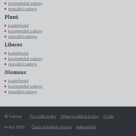
kosmetické salony
masážní salony
Plzeň
kadeřnictví
kosmetické salony
masážní salony
Liberec
kadeřnictví
kosmetické salony
masážní salony
Olomouc
kadeřnictví
kosmetické salony
masážní salony
© Salony
Pro odborníky
Ohlasy salónů krásy
O nás
krásy 2026
Často kladené dotazy
Nápověda