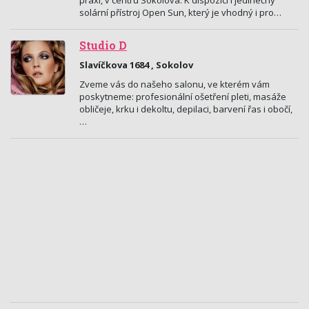
praxí, v centru Sokolova. K dispozici i jedinečný
solární přístroj Open Sun, který je vhodný i pro…
Studio D
Slavíčkova 1684 , Sokolov
Zveme vás do našeho salonu, ve kterém vám
poskytneme: profesionální ošetření pleti, masáže
obličeje, krku i dekoltu, depilaci, barvení řas i obočí,
…