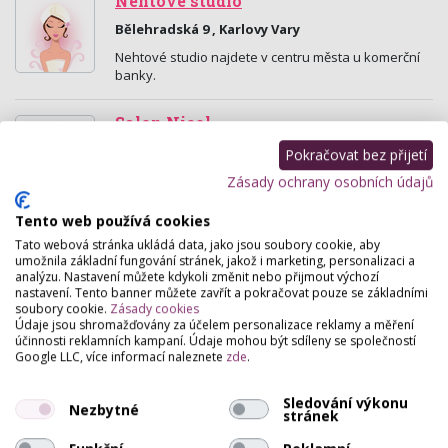
Nehtové studio
Bělehradská 9 , Karlovy Vary
Nehtové studio najdete v centru města u komerční
banky.
Salon Nicol
Bulharská 31, Karlovy Vary
Pokračovat bez přijetí
Vlasová kosmetika Redken. Zažijete-li styling, péči a
Zásady ochrany osobních údajů
barvení s přípravky Redken, máte spojení módy a
vědy z první ruky. Sexy, moderní, avangardní to…
Tento web používá cookies
Tato webová stránka ukládá data, jako jsou soubory cookie, aby
umožnila základní fungování stránek, jakož i marketing, personalizaci a
Studio Orchidea
analýzu. Nastavení můžete kdykoli změnit nebo přijmout výchozí
Franze Kafky 835, Mariánské Lázně
nastavení. Tento banner můžete zavřít a pokračovat pouze se základními
soubory cookie.
Zásady cookies
2x solárium Ergoline Avantdarde 600 Turbo, Ergoline
Údaje jsou shromažďovány za účelem personalizace reklamy a měření
Excellence 700 s kolageno-opalovacími trubicemi
účinnosti reklamních kampaní. Údaje mohou být sdíleny se společností
SmartSun, modeláž nehtů, masáže, ultrazvuková…
Google LLC, více informací naleznete
zde
.
Salon Alla
Sledování výkonu
Nezbytné
stránek
Zámecký Vrch 650/10, Karlovy Vary