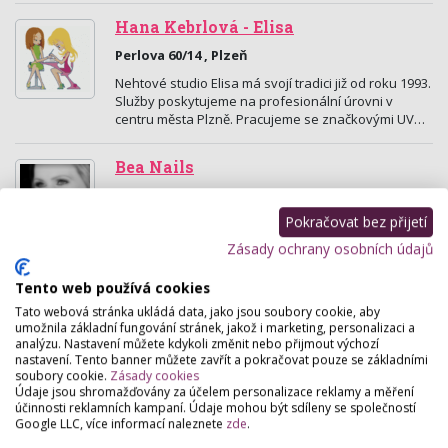
Hana Kebrlová - Elisa
Perlova 60/14 , Plzeň
Nehtové studio Elisa má svojí tradici již od roku 1993.
Služby poskytujeme na profesionální úrovni v
centru města Plzně. Pracujeme se značkovými UV…
Bea Nails
Husova 66, Plzeň
Pokračovat bez přijetí
Každá žena touží mít krásné a upravené nehty,
přijďte i Vy.
Zásady ochrany osobních údajů
Tento web používá cookies
Pion Beauty Studio
Tato webová stránka ukládá data, jako jsou soubory cookie, aby
Sladkovského 13, Plzeň
umožnila základní fungování stránek, jakož i marketing, personalizaci a
analýzu. Nastavení můžete kdykoli změnit nebo přijmout výchozí
Kosmetický salon Pion Vám nabízí nejmodernější
nastavení. Tento banner můžete zavřít a pokračovat pouze se základními
metody estetické péče, omlazení a krásy. Nabídka
soubory cookie.
Zásady cookies
našich služeb je velmi široká – postaráme se o
Údaje jsou shromažďovány za účelem personalizace reklamy a měření
krásu…
účinnosti reklamních kampaní. Údaje mohou být sdíleny se společností
Google LLC, více informací naleznete
zde
.
Nehtové studio Barbora Formanová