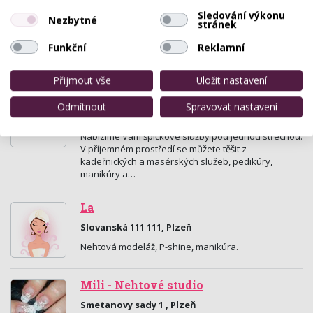
Sledování výkonu
Pod Všemi Svatými 3A, Plzeň
Nezbytné
stránek
Nehtová modeláž kvalitními gely, manikúra luxusní
Funkční
Reklamní
kosmetikou CND Spa Manicure, CND Shellac, CND
Brisa Lite, lakování CND Vynilux, P.Shine japonská…
Přijmout vše
Uložit nastavení
Salon Magnolie
Odmítnout
Spravovat nastavení
Liliová 22, Plzeň
Nabízíme Vám špičkové služby pod jednou střechou.
V příjemném prostředí se můžete těšit z
kadeřnických a masérských služeb, pedikúry,
manikúry a…
La
Slovanská 111 111, Plzeň
Nehtová modeláž, P-shine, manikúra.
Mili - Nehtové studio
Smetanovy sady 1 , Plzeň