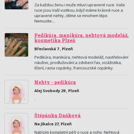
Za každou ženu i muže mluví upravené ruce. Vaše
ruce jsou Vaší vizitkou, když máme krásné ruce a
upravené nehty, cítíme se mnohem lépe.
Nemusíte…
Pedikúra, manikúra, nehtová modeláž,
kosmetika Plzeň
Břeclavská 7 , Plzeň
Pedikúra, manikúra, nehtová modeláž, nastřelování
náušnic, prodlužování a zdobení řas, vizážistika,
líčení, rasta copánky, francouzské copánky.
Nehty - pedikúra
Alej Svobody 29 , Plzeň
.
Štěpánka Daňková
Na Jíkalce 27, Plzeň
Nabízím kompletní péči o ruce a nohy. Nehtová