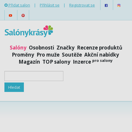
Přidat salon
|
Přihlásit se
|
Registrovat se
Salóny
Osobnosti
Značky
Recenze produktů
Proměny
Pro muže
Soutěže
Akční nabídky
pro salony
Magazín
TOP salony
Inzerce