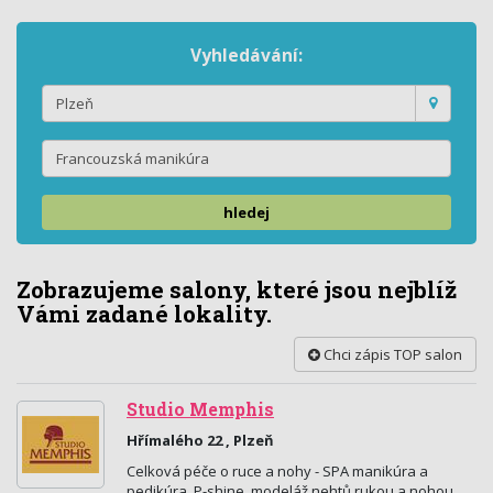
Vyhledávání:
hledej
Zobrazujeme salony, které jsou nejblíž
Vámi zadané lokality.
Chci zápis TOP salon
Studio Memphis
Hřímalého 22 , Plzeň
Celková péče o ruce a nohy - SPA manikúra a
pedikúra, P-shine, modeláž nehtů rukou a nohou,