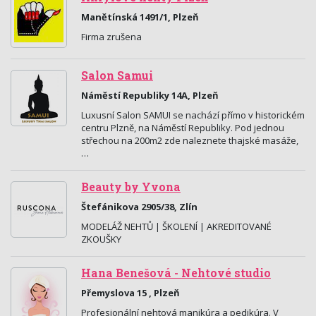
Manětínská 1491/1, Plzeň
Firma zrušena
Salon Samui
Náměstí Republiky 14A, Plzeň
Luxusní Salon SAMUI se nachází přímo v historickém
centru Plzně, na Náměstí Republiky. Pod jednou
střechou na 200m2 zde naleznete thajské masáže,
…
Beauty by Yvona
Štefánikova 2905/38, Zlín
MODELÁŽ NEHTŮ | ŠKOLENÍ | AKREDITOVANÉ
ZKOUŠKY
Hana Benešová - Nehtové studio
Přemyslova 15 , Plzeň
Profesionální nehtová manikúra a pedikúra. V