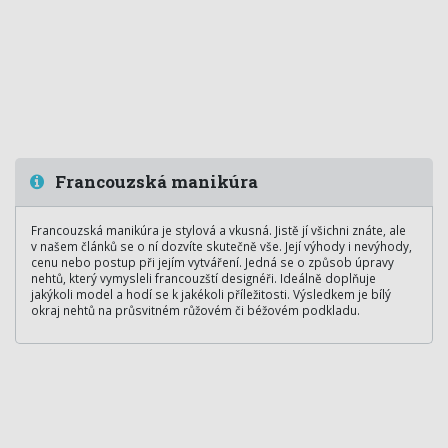
Francouzská manikúra
Francouzská manikúra je stylová a vkusná. Jistě jí všichni znáte, ale
v našem článků se o ní dozvíte skutečně vše. Její výhody i nevýhody,
cenu nebo postup při jejím vytváření. Jedná se o způsob úpravy
nehtů, který vymysleli francouzští designéři. Ideálně doplňuje
jakýkoli model a hodí se k jakékoli příležitosti. Výsledkem je bílý
okraj nehtů na průsvitném růžovém či béžovém podkladu.