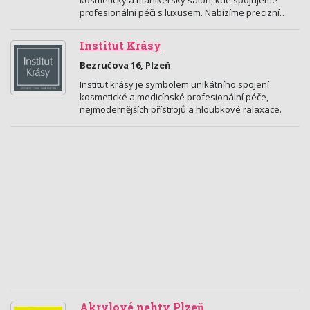
kosmetický a manikérský salon, kde spojujeme
profesionální péči s luxusem. Nabízíme precizní…
Institut Krásy
Bezručova 16, Plzeň
Institut krásy je symbolem unikátního spojení
kosmetické a medicínské profesionální péče,
nejmodernějších přístrojů a hloubkové ralaxace.
Akrylové nehty Plzeň