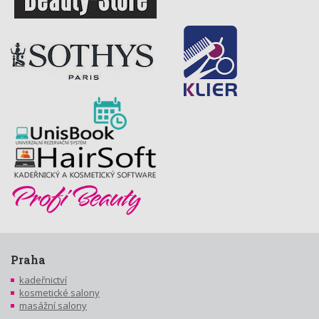
Praha
kadeřnictví
kosmetické salony
masážní salony