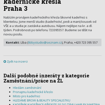
kadeřnické křesla
Praha 3
Nabízím pronájem kadeřnického křesla šikovné kadeřnici s
klientelou. Jsme menší studio (kadeřnictví, pedi a mani) kousek od
VŠE a u studia je zastávka autobusu. Nájem nejlépe na kr. a dl.
týden. Podrobnosti po telefonu 723395557. Budeme se těšit na
novou posilu.
Kontakt:
Líba (
libbystudio@seznam.cz
), Praha, +420 723 395 557
Zpět na inzerci
Další podobné inzeráty z kategorie
Zaměstnání/práce na ŽL
Hledám zaměstnání
Pronajmu kadeřnické křeslo
Místo pro kadeřnici
HLEDÁME BROW & BEAUTY SPECIALISTKU
KADEŘNÍK/KADEŘNICE-PŘIDEJTE SE DO TÝMU HAIR BY MARTINA