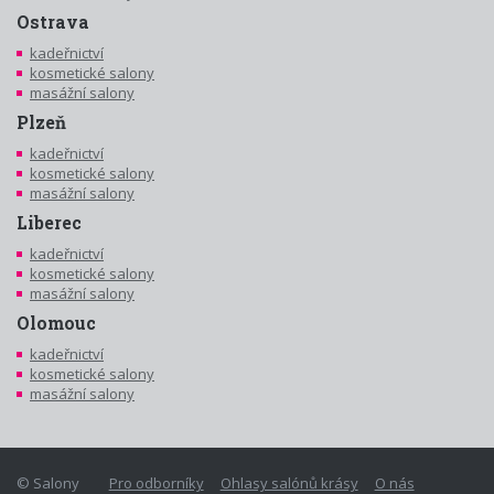
Ostrava
kadeřnictví
kosmetické salony
masážní salony
Plzeň
kadeřnictví
kosmetické salony
masážní salony
Liberec
kadeřnictví
kosmetické salony
masážní salony
Olomouc
kadeřnictví
kosmetické salony
masážní salony
© Salony
Pro odborníky
Ohlasy salónů krásy
O nás