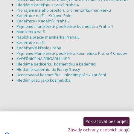
Hledáme kadeřnici s praxí Praha 4
Pronájem malého prostoru pro nehtařku-manikérku
Kadeřnice na ŽL - Královo Pole
Kadeřnice / Kadeřník Praha 2
Přijmeme manikerku/ pedikerku/ kosmetičku Praha 4
Manikérka na žl
Nabídka práce- manikérka Praha 5
Kadeřnice na žl
Kadeřnické křeslo Praha
Přijmeme Manikérku/ pedikérku, kosmetičku Praha 4 Chodov
KADEŘNICE NA BRIGÁDU I HPP
Hledáme pedikérku, kosmetičku a kadeřnici
Hledáme kadeřnici do Funny Sassy
Licencovaná kosmetička – hledám práci / zaučení
Hledám práci jako kosmetička
Pokračovat bez přijetí
Zásady ochrany osobních údajů