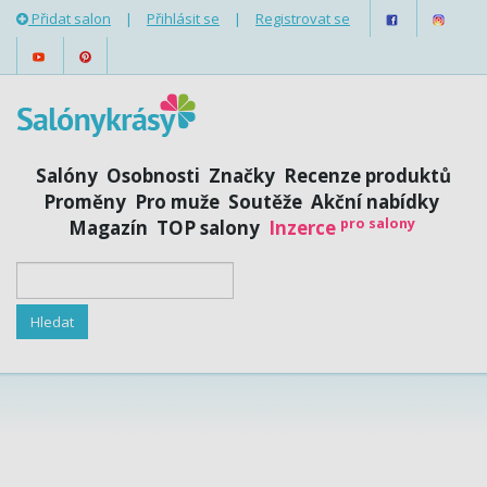
Přidat salon
|
Přihlásit se
|
Registrovat se
Salóny
Osobnosti
Značky
Recenze produktů
Proměny
Pro muže
Soutěže
Akční nabídky
pro salony
Magazín
TOP salony
Inzerce