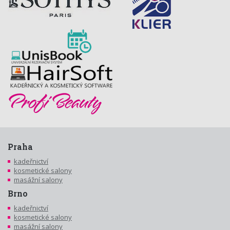
Praha
kadeřnictví
kosmetické salony
masážní salony
Brno
kadeřnictví
kosmetické salony
masážní salony