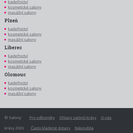
kadeřnictví
kosmetické salony
masážní salony
Plzeň
kadeřnictví
kosmetické salony
masážní salony
Liberec
kadeřnictví
kosmetické salony
masážní salony
Olomouc
kadeřnictví
kosmetické salony
masážní salony
© Salony
Pro odborníky
Ohlasy salónů krásy
O nás
krásy 2026
Často kladené dotazy
Nápověda