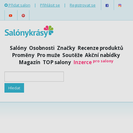
Přidat salon
|
Přihlásit se
|
Registrovat se
Salóny
Osobnosti
Značky
Recenze produktů
Proměny
Pro muže
Soutěže
Akční nabídky
pro salony
Magazín
TOP salony
Inzerce