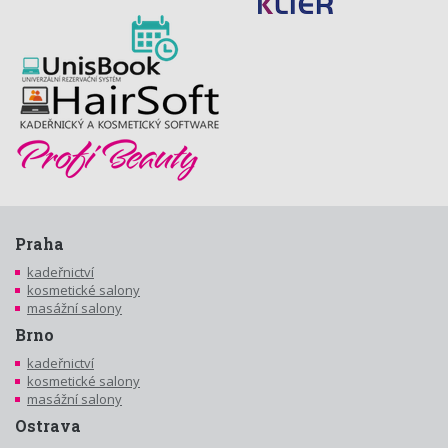
Praha
kadeřnictví
kosmetické salony
masážní salony
Brno
kadeřnictví
kosmetické salony
masážní salony
Ostrava