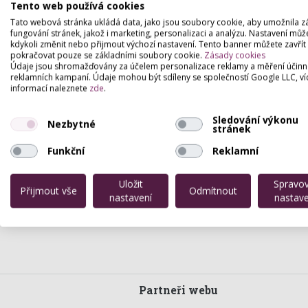
Tento web používá cookies
Pronájem salónu
Sdílení salonu
Tato webová stránka ukládá data, jako jsou soubory cookie, aby umožnila z
fungování stránek, jakož i marketing, personalizaci a analýzu. Nastavení můž
Hledám pro své služby v oblasti 
kdykoli změnit nebo přijmout výchozí nastavení. Tento banner můžete zavřít
Praze 10
pokračovat pouze se základními soubory cookie.
Zásady cookies
Akutně hledám místnost/prostor pr
Údaje jsou shromažďovány za účelem personalizace reklamy a měření účinn
Hledám vlasti prostor pro kosmeti
reklamních kampaní. Údaje mohou být sdíleny se společností Google LLC, ví
Praha 3
informací naleznete
zde
.
Pronájem beauty studia – Bayerova
Kosmeticke sluzby
Sledování výkonu
Prostor pro manikérku nebo ped
Nezbytné
stránek
Pronájem pracovního místa - mani
Poptávka prostoru pro masáže
Funkční
Reklamní
Hledám pronájem prostor na kosm
Pronájem mistnosti PEDIKÚRA/MA
Kadeřnice na ŽL - Horních Měchol
Uložit
Spravo
Přijmout vše
Odmítnout
Poptávám prostor pro salon
nastavení
nastave
Hledám prostory na poskytování 
Partneři webu