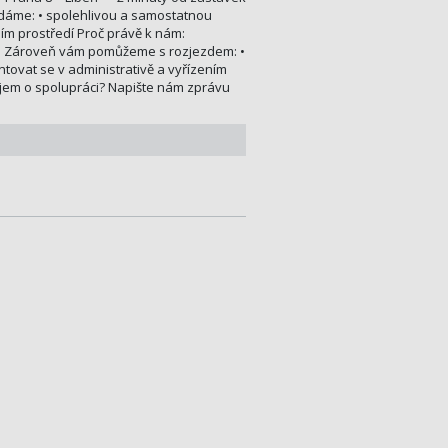
edáme: • spolehlivou a samostatnou
ním prostředí Proč právě k nám:
edí. Zároveň vám pomůžeme s rozjezdem: •
vat se v administrativě a vyřízením
ájem o spolupráci? Napište nám zprávu