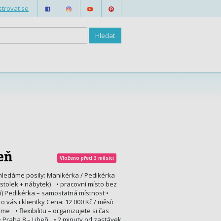
strovat se
beň
Vloženo před 3 měsíci
 hledáme posily: Manikérka / Pedikérka
(stolek + nábytek) • pracovní místo bez
í) Pedikérka – samostatná místnost •
vás i klientky Cena: 12 000 Kč / měsíc
e • flexibilitu – organizujete si čas
 • Praha 8 – Libeň • 2 minuty od zastávek