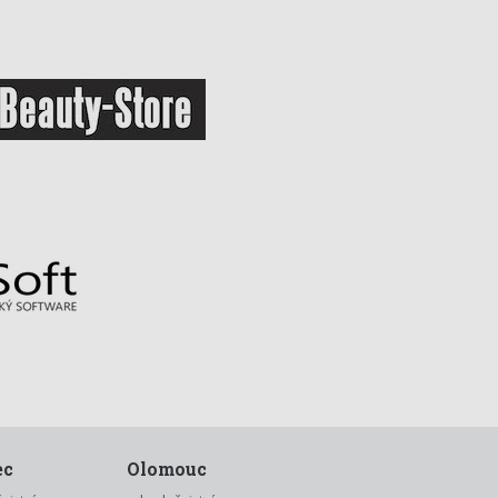
ec
Olomouc