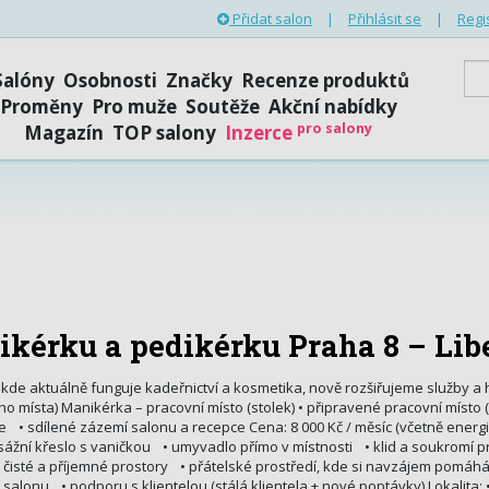
Přidat salon
|
Přihlásit se
|
Regi
Salóny
Osobnosti
Značky
Recenze produktů
Proměny
Pro muže
Soutěže
Akční nabídky
pro salony
Magazín
TOP salony
Inzerce
ikérku a pedikérku Praha 8 – Li
 kde aktuálně funguje kadeřnictví a kosmetika, nově rozšiřujeme služby a
o místa) Manikérka – pracovní místo (stolek) • připravené pracovní místo 
e • sdílené zázemí salonu a recepce Cena: 8 000 Kč / měsíc (včetně energi
žní křeslo s vaničkou • umyvadlo přímo v místnosti • klid a soukromí pro 
é, čisté a příjemné prostory • přátelské prostředí, kde si navzájem pomáhám
alonu • podporu s klientelou (stálá klientela + nové poptávky) Lokalita: