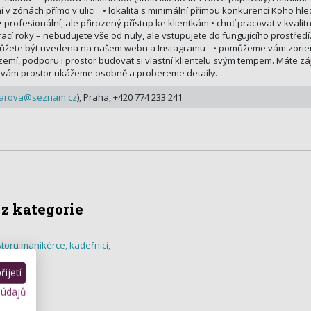
v zónách přímo v ulici • lokalita s minimální přímou konkurencí Koho hl
 profesionální, ale přirozený přístup ke klientkám • chuť pracovat v kvalit
ací roky – nebudujete vše od nuly, ale vstupujete do fungujícího prostř
ůžete být uvedena na našem webu a Instagramu • pomůžeme vám zoriento
emí, podporu i prostor budovat si vlastní klientelu svým tempem. Máte z
i vám prostor ukážeme osobně a probereme detaily.
iarova@seznam.cz
), Praha, +420 774 233 241
 z kategorie
toru manikérce, kadeřnici,
ijetí
 údajů
hov
lisy