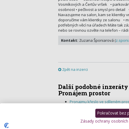
Vosmíkových a Čertův vršek • parkování 
osobnost • pečlivost a smysl pro detail •
Navazujeme na salon, kam se klientky vr
doporučíme vám klientky ze salonu • m
potřebných věcí na úřadech Máte tak záz
nebo se rovnou ozvěte na telefon – rád
Kontakt:
Zuzana Šponiarová (
z.spon
Zpět na inzerci
Další podobné inzeráty
Pronájem prostor
Pronajmu křeslo ve sdíleném pros
vizážistce
Přijmu kadeřnici / kadeřníka na ŽL
Pokračovat bez př
Pronájem studia v centru Plzně
Zásady ochrany osobních
Pronajmu místnost - Praha 5 Smíc
Pronájem pedikúry Praha 8 - Koby