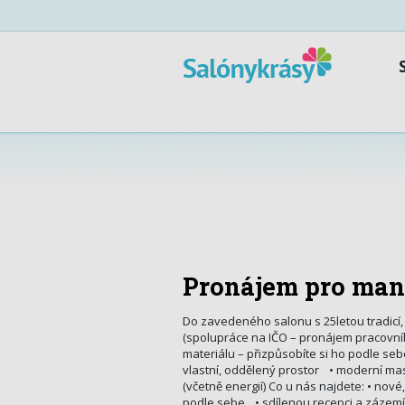
Pronájem pro man
Do zavedeného salonu s 25letou tradicí,
(spolupráce na IČO – pronájem pracovníh
materiálu – přizpůsobíte si ho podle seb
vlastní, oddělený prostor • moderní masá
(včetně energií) Co u nás najdete: • nov
podle sebe • sdílenou recepci a zázemí s