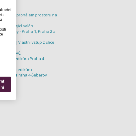
ákladní
ete
kosmetiky pronájem prostoru na
 a
o začínající salón
osti
cké služby - Praha 1, Praha 2 a
ce
, Brno | Vlastní vstup z ulice
ikérku OSVČ
kúra / Pedikúra Praha 4
etiku a pedikúru
NIKÚRA - Praha 4-Šeberov
upy
vat
ní
pedikury