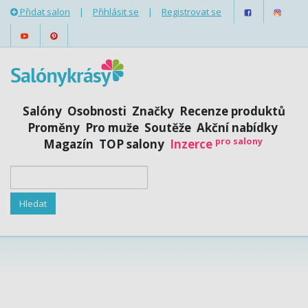
Přidat salon
|
Přihlásit se
|
Registrovat se
Salóny
Osobnosti
Značky
Recenze produktů
Proměny
Pro muže
Soutěže
Akční nabídky
pro salony
Magazín
TOP salony
Inzerce