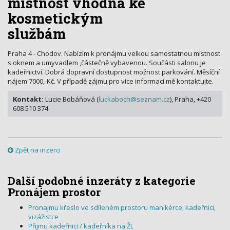
místnost vhodná ke
kosmetickým
službám
Praha 4 - Chodov. Nabízím k pronájmu velkou samostatnou místnost
s oknem a umyvadlem ,částečně vybavenou. Součásti salonu je
kadeřnictví. Dobrá dopravní dostupnost možnost parkování. Měsíční
nájem 7000,-Kč. V případě zájmu pro více informací mě kontaktujte.
Kontakt:
Lucie Bobáňová (
luckaboch@seznam.cz
), Praha, +420
608 510 374
Zpět na inzerci
Další podobné inzeráty z kategorie
Pronájem prostor
Pronajmu křeslo ve sdíleném prostoru manikérce, kadeřnici,
vizážistce
Přijmu kadeřnici / kadeřníka na ŽL