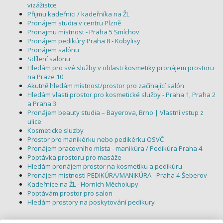
vizážistce
Přijmu kadeřnici / kadeřníka na ŽL
Pronájem studia v centru Plzně
Pronajmu místnost - Praha 5 Smíchov
Pronájem pedikúry Praha 8 - Kobylisy
Pronájem salónu
Sdílení salonu
Hledám pro své služby v oblasti kosmetiky pronájem prostoru
na Praze 10
Akutně hledám místnost/prostor pro začínající salón
Hledám vlasti prostor pro kosmetické služby - Praha 1, Praha 2
a Praha 3
Pronájem beauty studia – Bayerova, Brno | Vlastní vstup z
ulice
Kosmeticke sluzby
Prostor pro manikérku nebo pedikérku OSVČ
Pronájem pracovního místa - manikúra / Pedikúra Praha 4
Poptávka prostoru pro masáže
Hledám pronájem prostor na kosmetiku a pedikúru
Pronájem mistnosti PEDIKÚRA/MANIKÚRA - Praha 4-Šeberov
Kadeřnice na ŽL - Horních Měcholupy
Poptávám prostor pro salon
Hledám prostory na poskytování pedikury