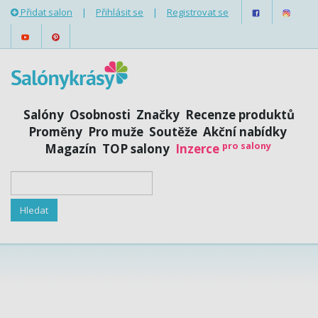
Přidat salon
|
Přihlásit se
|
Registrovat se
Salóny
Osobnosti
Značky
Recenze produktů
Proměny
Pro muže
Soutěže
Akční nabídky
pro salony
Magazín
TOP salony
Inzerce