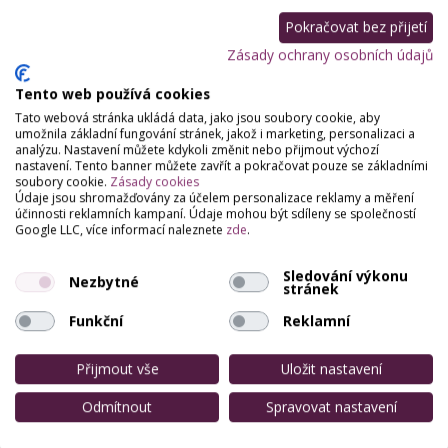
Pokračovat bez přijetí
Zásady ochrany osobních údajů
Tento web používá cookies
Tato webová stránka ukládá data, jako jsou soubory cookie, aby
umožnila základní fungování stránek, jakož i marketing, personalizaci a
analýzu. Nastavení můžete kdykoli změnit nebo přijmout výchozí
nastavení. Tento banner můžete zavřít a pokračovat pouze se základními
soubory cookie.
Zásady cookies
Údaje jsou shromažďovány za účelem personalizace reklamy a měření
účinnosti reklamních kampaní. Údaje mohou být sdíleny se společností
Google LLC, více informací naleznete
zde
.
Sledování výkonu
Nezbytné
stránek
Funkční
Reklamní
Přijmout vše
Uložit nastavení
Odmítnout
Spravovat nastavení