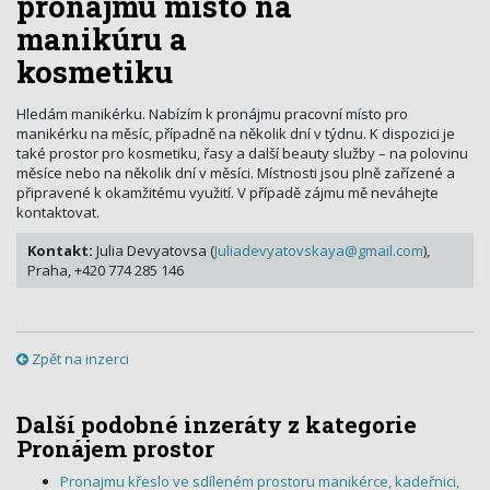
pronájmu místo na
manikúru a
kosmetiku
Hledám manikérku. Nabízím k pronájmu pracovní místo pro
manikérku na měsíc, případně na několik dní v týdnu. K dispozici je
také prostor pro kosmetiku, řasy a další beauty služby – na polovinu
měsíce nebo na několik dní v měsíci. Místnosti jsou plně zařízené a
připravené k okamžitému využití. V případě zájmu mě neváhejte
kontaktovat.
Kontakt:
Julia Devyatovsa (
Juliadevyatovskaya@gmail.com
),
Praha, +420 774 285 146
Zpět na inzerci
Další podobné inzeráty z kategorie
Pronájem prostor
Pronajmu křeslo ve sdíleném prostoru manikérce, kadeřnici,