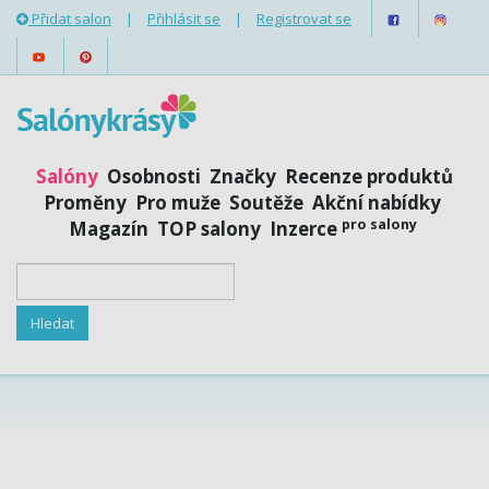
Přidat salon
|
Přihlásit se
|
Registrovat se
Salóny
Osobnosti
Značky
Recenze produktů
Proměny
Pro muže
Soutěže
Akční nabídky
pro salony
Magazín
TOP salony
Inzerce