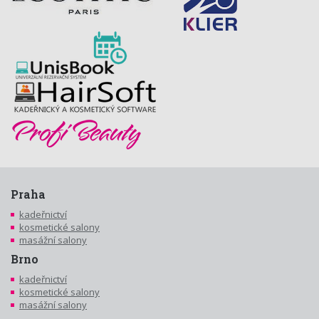
Praha
kadeřnictví
kosmetické salony
masážní salony
Brno
kadeřnictví
kosmetické salony
masážní salony