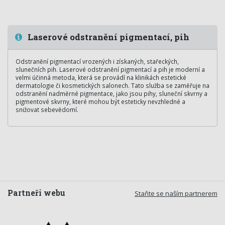
Laserové odstranění pigmentací, pih
Odstranění pigmentací vrozených i získaných, stařeckých,
slunečních pih. Laserové odstranění pigmentací a pih je moderní a
velmi účinná metoda, která se provádí na klinikách estetické
dermatologie či kosmetických salonech. Tato služba se zaměřuje na
odstranění nadměrné pigmentace, jako jsou pihy, sluneční skvrny a
pigmentové skvrny, které mohou být esteticky nevzhledné a
snižovat sebevědomí.
Partneři webu
Staňte se naším partnerem