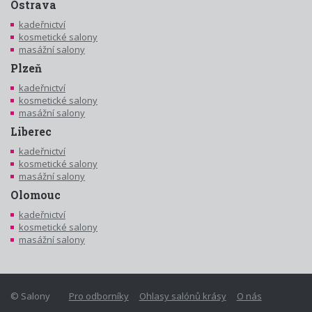
Ostrava
kadeřnictví
kosmetické salony
masážní salony
Plzeň
kadeřnictví
kosmetické salony
masážní salony
Liberec
kadeřnictví
kosmetické salony
masážní salony
Olomouc
kadeřnictví
kosmetické salony
masážní salony
© Salony
Pro odborníky
Ohlasy salónů krásy
O nás