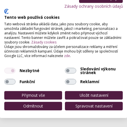
Salon Karla
Zásady ochrany osobních údajů
Sadová 4850, Chomutov
Kosmetické a masérské služby.
Tento web používá cookies
Tato webová stránka ukládá data, jako jsou soubory cookie, aby
umožnila základní fungování stránek, jakož i marketing, personalizaci a
analýzu. Nastavení můžete kdykoli změnit nebo přijmout výchozí
nastavení. Tento banner můžete zavřít a pokračovat pouze se základními
soubory cookie.
Zásady cookies
Údaje jsou shromažďovány za účelem personalizace reklamy a měření
účinnosti reklamních kampaní. Údaje mohou být sdíleny se společností
Google LLC, více informací naleznete
zde
.
Sledování výkonu
Nezbytné
stránek
Funkční
Reklamní
Přijmout vše
Uložit nastavení
Odmítnout
Spravovat nastavení