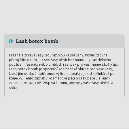
Lash botox bomb
Krásné a zdravé řasy jsou vizitkou každé ženy. Pokud zrovna
přemýšlíte o tom, jak své řasy oživit bez nutnosti pravidelného
používání řasenky nebo umělých řas, pak pro vás máme skvělý tip.
Lash botox bomb je speciální kosmetická služba pro vaše řasy,
která jim dodává potřebnou výživu a posiluje je od kořínků až po
konečky. Tento zázrak v kosmetické péči o řasy zlepšuje jejich
vzhled a zdraví, což přispívá k tomu, aby byly vaše řasy plnější a
delší.