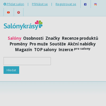
Přidat salon
|
Přihlásit se
|
Registrovat se
Salóny
Osobnosti
Značky
Recenze produktů
Proměny
Pro muže
Soutěže
Akční nabídky
pro salony
Magazín
TOP salony
Inzerce