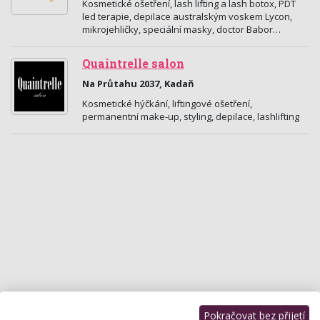
Kosmetické ošetření, lash lifting a lash botox, PDT
led terapie, depilace australským voskem Lycon,
mikrojehličky, speciální masky, doctor Babor…
Quaintrelle salon
Na Průtahu 2037, Kadaň
Kosmetické hýčkání, liftingové ošetření,
permanentní make-up, styling, depilace, lashlifting
Pokračovat bez přijetí