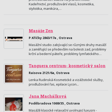
Kadeřnictví, prodlužování vlasů, kosmetika,
stylistika, manikúra,…
Masáže Zen
P.Křičky 2863/17a , Ostrava
Masážní studio zabývající se různými druhy masáží
a zaměřující se především na bolesti zad, problémy
krční a bederní páteře, problémy lymfatického…
Tanguera centrum- kosmetický salon
Raisova 2121/6a, Ostrava
Lenka Rudinská-Kosmetické a vizážistické služby,
prodlužování řas, epilace Lycon...
Jana Machálková
Poděbradova 1069/35 , Ostrava
Masážě klasické relaxační uvolnujicí luxusni -