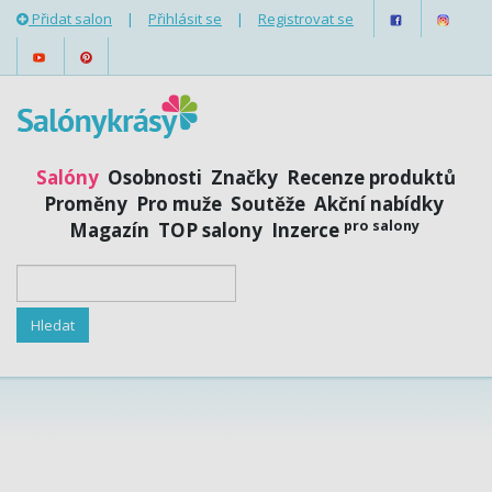
Přidat salon
|
Přihlásit se
|
Registrovat se
Salóny
Osobnosti
Značky
Recenze produktů
Proměny
Pro muže
Soutěže
Akční nabídky
pro salony
Magazín
TOP salony
Inzerce