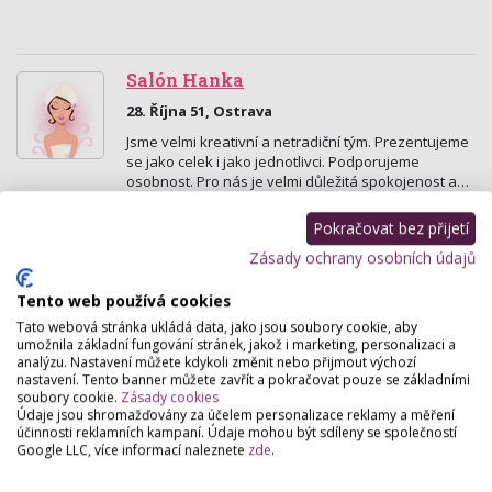
Salón Hanka
28. Října 51, Ostrava
Jsme velmi kreativní a netradiční tým. Prezentujeme
se jako celek i jako jednotlivci. Podporujeme
osobnost. Pro nás je velmi důležitá spokojenost a…
Pokračovat bez přijetí
LINITY Masáže
Zásady ochrany osobních údajů
28. Října 190/38, Ostrava
Nabízíme relaxaci, odpočinek a uvolnění v centru
Tento web používá cookies
Ostravy!
Tato webová stránka ukládá data, jako jsou soubory cookie, aby
umožnila základní fungování stránek, jakož i marketing, personalizaci a
analýzu. Nastavení můžete kdykoli změnit nebo přijmout výchozí
KADEŘNICTVÍ Salon Story
nastavení. Tento banner můžete zavřít a pokračovat pouze se základními
soubory cookie.
Zásady cookies
Nadražní 140 , Ostrava
Údaje jsou shromažďovány za účelem personalizace reklamy a měření
Vyhovět Vaším přáním a představám - Jen Vy a naše
účinnosti reklamních kampaní. Údaje mohou být sdíleny se společností
péče pro Vás. V našem salonu Vám můžem
Google LLC, více informací naleznete
zde
.
nabídnout krom kadeřnictví i Manikúru, Pedikúru,
Nehtová…