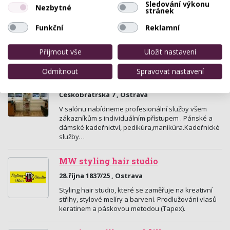
Sledování výkonu
Nezbytné
stránek
Masáže Ametyst
Funkční
Reklamní
Jiráskovo Náměstí 159/10, Ostrava
Přijmout vše
Uložit nastavení
Masáže pro ženy i muže v Ostravě
Odmítnout
Spravovat nastavení
Studio Nice Ostrava
Českobratrská 7 , Ostrava
V salónu nabídneme profesionální služby všem
zákazníkům s individuálním přístupem . Pánské a
dámské kadeřnictví, pedikúra,manikúra.Kadeřnické
služby…
MW styling hair studio
28.října 1837/25 , Ostrava
Styling hair studio, které se zaměřuje na kreativní
střihy, stylové melíry a barvení. Prodlužování vlasů
keratinem a páskovou metodou (Tapex).