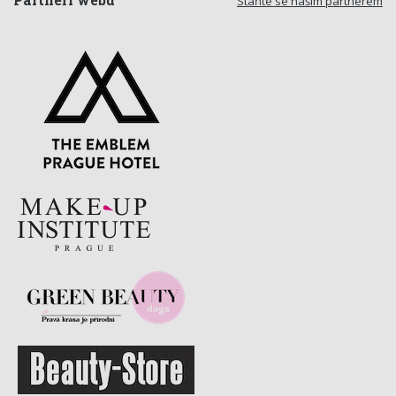
Partneři webu
Staňte se naším partnerem