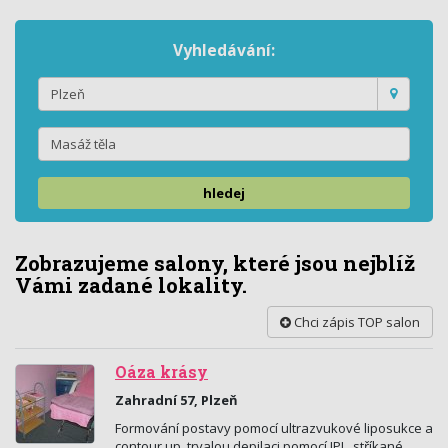
Vyhledávání:
hledej
Zobrazujeme salony, které jsou nejblíž
Vámi zadané lokality.
Chci zápis TOP salon
Oáza krásy
Zahradní 57, Plzeň
Formování postavy pomocí ultrazvukové liposukce a
contour up, trvalou depilaci pomocí IPL, stříkané