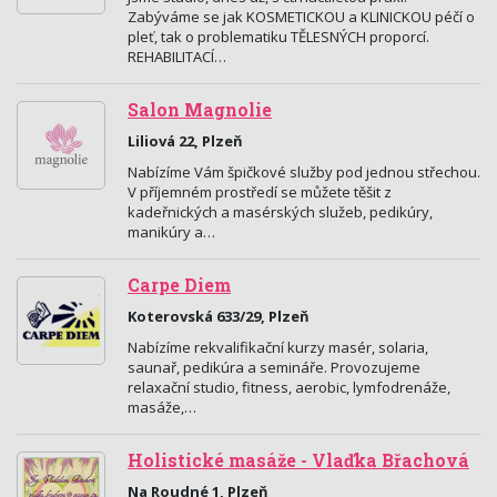
Zabýváme se jak KOSMETICKOU a KLINICKOU péčí o
pleť, tak o problematiku TĚLESNÝCH proporcí.
REHABILITACÍ…
Salon Magnolie
Liliová 22, Plzeň
Nabízíme Vám špičkové služby pod jednou střechou.
V příjemném prostředí se můžete těšit z
kadeřnických a masérských služeb, pedikúry,
manikúry a…
Carpe Diem
Koterovská 633/29, Plzeň
Nabízíme rekvalifikační kurzy masér, solaria,
saunař, pedikúra a semináře. Provozujeme
relaxační studio, fitness, aerobic, lymfodrenáže,
masáže,…
Holistické masáže - Vlaďka Břachová
Na Roudné 1, Plzeň