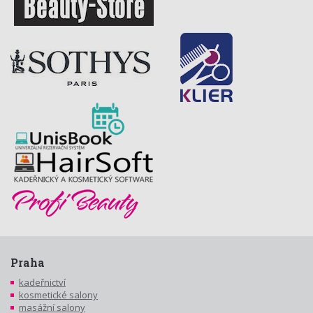
Praha
kadeřnictví
kosmetické salony
masážní salony