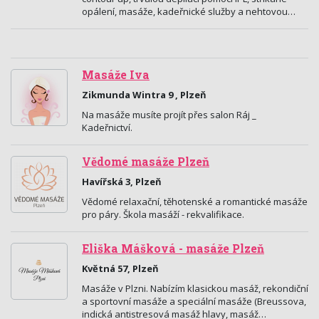
opálení, masáže, kadeřnické služby a nehtovou…
Masáže Iva
Zikmunda Wintra 9 , Plzeň
Na masáže musíte projít přes salon Ráj _
Kadeřnictví.
Vědomé masáže Plzeň
Havířská 3, Plzeň
Vědomé relaxační, těhotenské a romantické masáže
pro páry. Škola masáží - rekvalifikace.
Eliška Mášková - masáže Plzeň
Květná 57, Plzeň
Masáže v Plzni. Nabízím klasickou masáž, rekondiční
a sportovní masáže a speciální masáže (Breussova,
indická antistresová masáž hlavy, masáž…