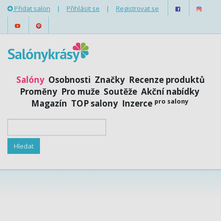
Přidat salon
|
Přihlásit se
|
Registrovat se
Salóny
Osobnosti
Značky
Recenze produktů
Proměny
Pro muže
Soutěže
Akční nabídky
pro salony
Magazín
TOP salony
Inzerce