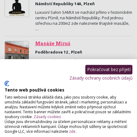
Náměstí Republiky 14A, Plzeň
Luxusní Salon SAMUI se nachází přímo v historickém
centru Plzně, na Náměstí Republiky. Pod jednou
střechou na 200m2 zde naleznete thajské masáže,
…
Masáže Miruš
Poděbradova 12 , Plzeň
Masáže příjemných vůní.
Pokračovat bez přijetí
Regenerační studio Jaro
Zásady ochrany osobních údajů
Dominikánská 5, Plzeň
Tento web používá cookies
MASÉRSKÉ A REGENERAČNÍ STUDIO V CENTRU PLZNĚ
Tato webová stránka ukládá data, jako jsou soubory cookie, aby
umožnila základní fungování stránek, jakož i marketing, personalizaci a
analýzu. Nastavení můžete kdykoli změnit nebo přijmout výchozí
Kosmetické centrum Venus
nastavení. Tento banner můžete zavřít a pokračovat pouze se základními
soubory cookie.
Zásady cookies
Rooseveltova 4, Plzeň
Údaje jsou shromažďovány za účelem personalizace reklamy a měření
účinnosti reklamních kampaní. Údaje mohou být sdíleny se společností
Jsme kosmetické a regenerační centrum s příjemnou
Google LLC, více informací naleznete
zde
.
domácí atmosférou. Naší filosofií je vysoká