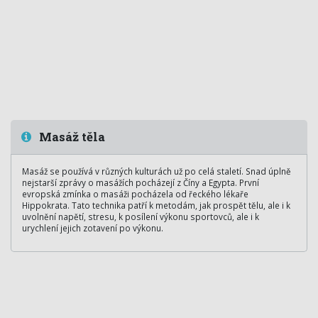
Masáž těla
Masáž se používá v různých kulturách už po celá staletí. Snad úplně
nejstarší zprávy o masážích pocházejí z Číny a Egypta. První
evropská zmínka o masáži pocházela od řeckého lékaře
Hippokrata. Tato technika patří k metodám, jak prospět tělu, ale i k
uvolnění napětí, stresu, k posílení výkonu sportovců, ale i k
urychlení jejich zotavení po výkonu.