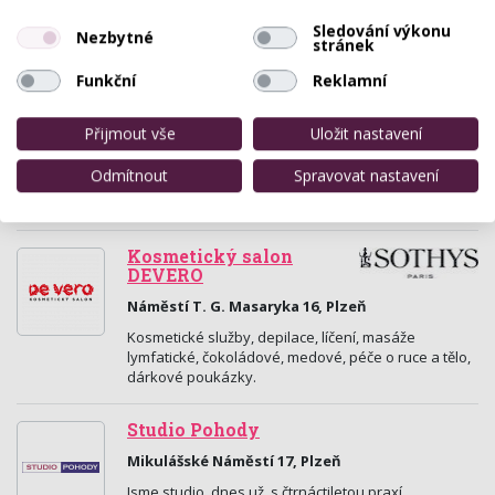
profesionalita poskytovaných služeb pro vaši
maximální…
Sledování výkonu
Nezbytné
stránek
Funkční
Reklamní
Vasana Thai Massages
Sady 5.května 46 , Plzeň
Přijmout vše
Uložit nastavení
Nechte na sebe působit zkušené ruce
kvalifikovaných thajských masérek a vyzkoušejte
Odmítnout
Spravovat nastavení
thajské masáže. Thajská masáž léčí, uvolňuje a
harmonizuje tělo i…
Kosmetický salon
DEVERO
Náměstí T. G. Masaryka 16, Plzeň
Kosmetické služby, depilace, líčení, masáže
lymfatické, čokoládové, medové, péče o ruce a tělo,
dárkové poukázky.
Studio Pohody
Mikulášské Náměstí 17, Plzeň
Jsme studio, dnes už, s čtrnáctiletou praxí.