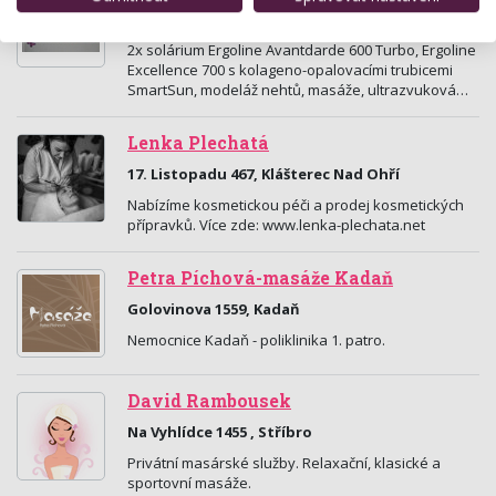
Franze Kafky 835, Mariánské Lázně
2x solárium Ergoline Avantdarde 600 Turbo, Ergoline
Excellence 700 s kolageno-opalovacími trubicemi
SmartSun, modeláž nehtů, masáže, ultrazvuková…
Lenka Plechatá
17. Listopadu 467, Klášterec Nad Ohří
Nabízíme kosmetickou péči a prodej kosmetických
přípravků. Více zde: www.lenka-plechata.net
Petra Píchová-masáže Kadaň
Golovinova 1559, Kadaň
Nemocnice Kadaň - poliklinika 1. patro.
David Rambousek
Na Vyhlídce 1455 , Stříbro
Privátní masárské služby. Relaxační, klasické a
sportovní masáže.