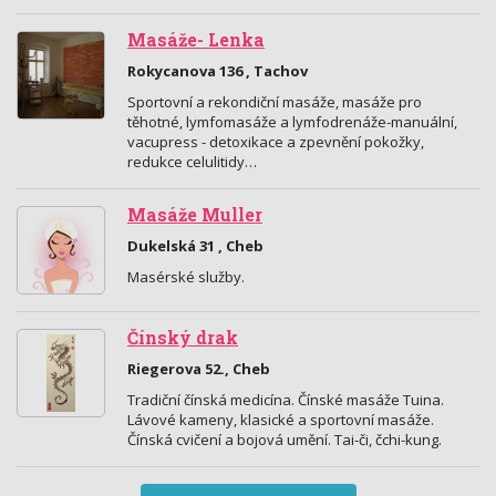
Masáže- Lenka
Rokycanova 136 , Tachov
Sportovní a rekondiční masáže, masáže pro
těhotné, lymfomasáže a lymfodrenáže-manuální,
vacupress - detoxikace a zpevnění pokožky,
redukce celulitidy…
Masáže Muller
Dukelská 31 , Cheb
Masérské služby.
Čínský drak
Riegerova 52., Cheb
Tradiční čínská medicína. Čínské masáže Tuina.
Lávové kameny, klasické a sportovní masáže.
Čínská cvičení a bojová umění. Tai-či, čchi-kung.