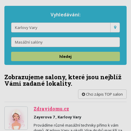
Vyhledávání:
hledej
Zobrazujeme salony, které jsou nejblíž
Vámi zadané lokality.
Chci zápis TOP salon
Zdravidomu.cz
Zayerova 7 , Karlovy Vary
Provádíme různé masážní techniky přímo k vám
domů. (Karlovy Vary a okolí). Více druhů masáží za