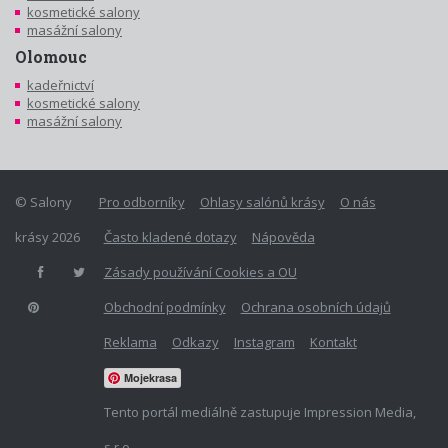
kosmetické salony
masážní salony
Olomouc
kadeřnictví
kosmetické salony
masážní salony
© Salony
Pro odborníky
Ohlasy salónů krásy
O nás
krásy 2026
Často kladené dotazy
Nápověda
Zásady používání Cookies a OU
Obchodní podmínky
Ochrana osobních údajů
Reklama
Odkazy
Instagram
Kontakt
Mojekrasa
Tento portál mediálně zastupuje Impression Media,
s.r.o.