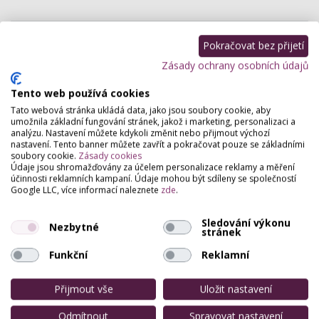
Salón Wendy
Pokračovat bez přijetí
Karlovarská 37 , Chodov (Sokolov)
Zásady ochrany osobních údajů
PROFESIONÁLNÍ OŠETŘENÍ PLETI, 8 DRUHŮ MASÁŽÍ,
LYMFOVEN, PERMANENTNÍ ŘASY.
Tento web používá cookies
Tato webová stránka ukládá data, jako jsou soubory cookie, aby
umožnila základní fungování stránek, jakož i marketing, personalizaci a
Salon Relax
analýzu. Nastavení můžete kdykoli změnit nebo přijmout výchozí
nastavení. Tento banner můžete zavřít a pokračovat pouze se základními
Jiráskova 785, Chodov (Sokolov)
soubory cookie.
Zásady cookies
Kadeřnictví pánské-dámské-dětské, kosmetika,
Údaje jsou shromažďovány za účelem personalizace reklamy a měření
manikúra, pedikúra, nehtová modeláž, masáže.
účinnosti reklamních kampaní. Údaje mohou být sdíleny se společností
Google LLC, více informací naleznete
zde
.
Open Sun
Sledování výkonu
Nezbytné
stránek
K.H.Borovského 345, Sokolov
Solární a kosmetické studio Open Sun s letitou
Funkční
Reklamní
praxí, v centru Sokolova. K dispozici i jedinečný
solární přístroj Open Sun, který je vhodný i pro…
Přijmout vše
Uložit nastavení
Studio Orchidea
Odmítnout
Spravovat nastavení