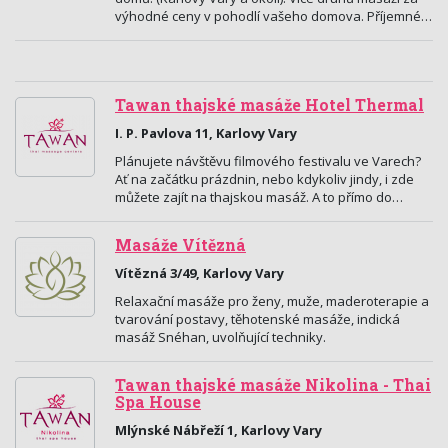
výhodné ceny v pohodlí vašeho domova. Příjemné…
Tawan thajské masáže Hotel Thermal
I. P. Pavlova 11, Karlovy Vary
Plánujete návštěvu filmového festivalu ve Varech?
Ať na začátku prázdnin, nebo kdykoliv jindy, i zde
můžete zajít na thajskou masáž. A to přímo do…
Masáže Vítězná
Vítězná 3/49, Karlovy Vary
Relaxační masáže pro ženy, muže, maderoterapie a
tvarování postavy, těhotenské masáže, indická
masáž Snéhan, uvolňující techniky.
Tawan thajské masáže Nikolina - Thai
Spa House
Mlýnské Nábřeží 1, Karlovy Vary