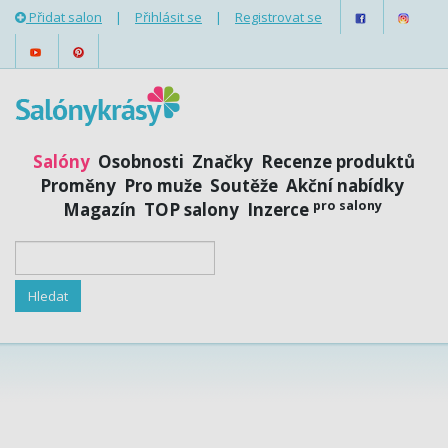
Přidat salon
|
Přihlásit se
|
Registrovat se
Salóny
Osobnosti
Značky
Recenze produktů
Proměny
Pro muže
Soutěže
Akční nabídky
pro salony
Magazín
TOP salony
Inzerce