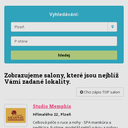
Vyhledávání:
hledej
Zobrazujeme salony, které jsou nejblíž
Vámi zadané lokality.
Chci zápis TOP salon
Studio Memphis
Hřímalého 22 , Plzeň
Celková péče o ruce a nohy - SPA manikúra a
pedikúra, P-shine, modeláž nehtů rukou a nohou,