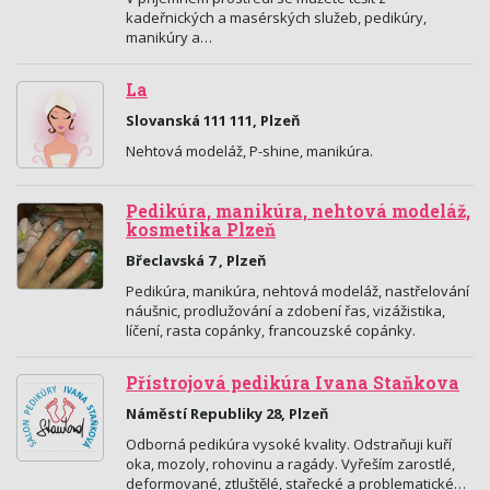
kadeřnických a masérských služeb, pedikúry,
manikúry a…
La
Slovanská 111 111, Plzeň
Nehtová modeláž, P-shine, manikúra.
Pedikúra, manikúra, nehtová modeláž,
kosmetika Plzeň
Břeclavská 7 , Plzeň
Pedikúra, manikúra, nehtová modeláž, nastřelování
náušnic, prodlužování a zdobení řas, vizážistika,
líčení, rasta copánky, francouzské copánky.
Přístrojová pedikúra Ivana Staňkova
Náměstí Republiky 28, Plzeň
Odborná pedikúra vysoké kvality. Odstraňuji kuří
oka, mozoly, rohovinu a ragády. Vyřeším zarostlé,
deformované, ztluštělé, stařecké a problematické…