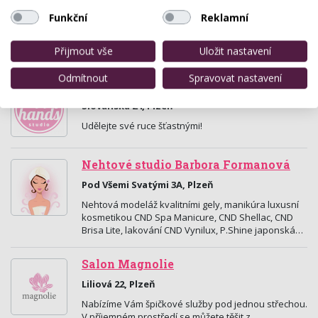
Kosmetický salon
Funkční
Reklamní
Rybářská 7 , Plzeň
Nechte se chvíli rozmazlovat...
Přijmout vše
Uložit nastavení
Odmítnout
Spravovat nastavení
Happy Hands Studio
Slovanská 24, Plzeň
Udělejte své ruce šťastnými!
Nehtové studio Barbora Formanová
Pod Všemi Svatými 3A, Plzeň
Nehtová modeláž kvalitními gely, manikúra luxusní
kosmetikou CND Spa Manicure, CND Shellac, CND
Brisa Lite, lakování CND Vynilux, P.Shine japonská…
Salon Magnolie
Liliová 22, Plzeň
Nabízíme Vám špičkové služby pod jednou střechou.
V příjemném prostředí se můžete těšit z