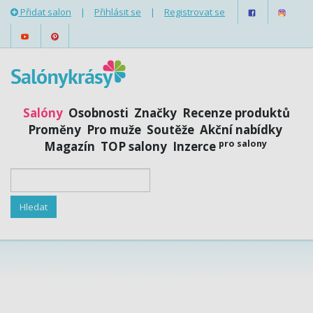
Přidat salon
|
Přihlásit se
|
Registrovat se
Salóny
Osobnosti
Značky
Recenze produktů
Proměny
Pro muže
Soutěže
Akční nabídky
pro salony
Magazín
TOP salony
Inzerce