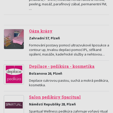
peeling, masáž, parafínový zábal, permanentní FM,
…
Oáza krásy
Zahradní 57, Plzeň
Formování postavy pomocí ultrazvukové liposukce a
contour up, trvalou depilaci pomocí IPL, stříkané
opálení, masáže, kadeřnické služby a nehtovou…
Depilace - pedikúra - kosmetika
Bolzanova 26, Plzeň
Depilace cukrovou pastou, suchá a mokrá pedikúra,
kosmetika.
Salon pedikúry Sparitual
Náměstí Republiky 28, Plzeň
Sparitual Wellness pedikúra zahrnuje voňavý ritual