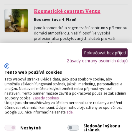
Kosmetické centrum Venus
Rooseveltova 4, Plzeň
Jsme kosmetické a regenerační centrum s příjemnou
domácí atmosférou. Naší filosofií je vysoká
profesionalita poskytovaných služeb pro vaši
maximální…
Pokračovat bez přijetí
Hana Kebrlová - Elisa
Zásady ochrany osobních údajů
Perlova 60/14 , Plzeň
Tento web používá cookies
Nehtové studio Elisa má svojí tradici již od roku 1993.
Tato webová stránka ukládá data, jako jsou soubory cookie, aby
Služby poskytujeme na profesionální úrovni v
umožnila základní fungování stránek, jakož i marketing, personalizaci a
centru města Plzně. Pracujeme se značkovými UV…
analýzu. Nastavení můžete kdykoli změnit nebo přijmout výchozí
nastavení. Tento banner můžete zavřít a pokračovat pouze se základními
soubory cookie.
Zásady cookies
Bea Nails
Údaje jsou shromažďovány za účelem personalizace reklamy a měření
Husova 66, Plzeň
účinnosti reklamních kampaní. Údaje mohou být sdíleny se společností
Google LLC, více informací naleznete
zde
.
Každá žena touží mít krásné a upravené nehty,
přijďte i Vy.
Sledování výkonu
Nezbytné
stránek