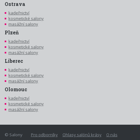
Ostrava
kadeřnictví
kosmetické salony
masážní salony
Plzeň
kadeřnictví
kosmetické salony
masážní salony
Liberec
kadeřnictví
kosmetické salony
masážní salony
Olomouc
kadeřnictví
kosmetické salony
masážní salony
© Salony
Pro odborníky
Ohlasy salónů krásy
O nás