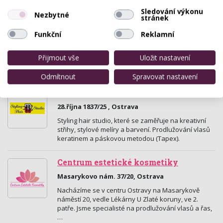
dámské kadeřnictví, pedikúra,manikúra.Kadeřnické
Sledování výkonu
služby…
Nezbytné
stránek
Funkční
Reklamní
Salon Marylin
Macharova 6 , Ostrava
Přijmout vše
Uložit nastavení
Profesionalní studio krásy.
Odmítnout
Spravovat nastavení
MW styling hair studio
28.října 1837/25 , Ostrava
Styling hair studio, které se zaměřuje na kreativní
střihy, stylové melíry a barvení. Prodlužování vlasů
keratinem a páskovou metodou (Tapex).
Centrum estetické kosmetiky
Masarykovo nám. 37/20, Ostrava
Nacházíme se v centru Ostravy na Masarykově
náměstí 20, vedle Lékárny U Zlaté koruny, ve 2.
patře. Jsme specialisté na prodlužování vlasů a řas,
…