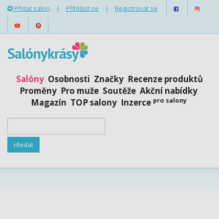
Přidat salon
|
Přihlásit se
|
Registrovat se
Salóny
Osobnosti
Značky
Recenze produktů
Proměny
Pro muže
Soutěže
Akční nabídky
pro salony
Magazín
TOP salony
Inzerce