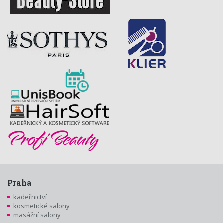
Praha
kadeřnictví
kosmetické salony
masážní salony