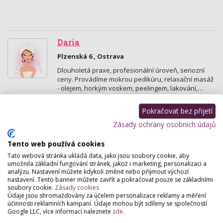
Daria
Plzenská 6 , Ostrava
Dlouholetá praxe, profesionální úroveň, seriozní
ceny. Provádíme mokrou pedikúru, relaxační masáž
- olejem, horkým voskem, peelingem, lakování,…
Pokračovat bez přijetí
Beauty center ostrava
Zásady ochrany osobních údajů
ČS. legií 4 , Ostrava
Kosmetika, nehtové studio, kadeřnictví, masáže,
Tento web používá cookies
japonské tetování.PROVOZNÍ DOBA:PO-PÁ 8.00-
Tato webová stránka ukládá data, jako jsou soubory cookie, aby
18.00,SO-DLE OBJEDNÁVEK
umožnila základní fungování stránek, jakož i marketing, personalizaci a
analýzu. Nastavení můžete kdykoli změnit nebo přijmout výchozí
nastavení. Tento banner můžete zavřít a pokračovat pouze se základními
Studio Nice Ostrava
soubory cookie.
Zásady cookies
Českobratrská 7 , Ostrava
Údaje jsou shromažďovány za účelem personalizace reklamy a měření
účinnosti reklamních kampaní. Údaje mohou být sdíleny se společností
V salónu nabídneme profesionální služby všem
Google LLC, více informací naleznete
zde
.
zákazníkům s individuálním přístupem . Pánské a