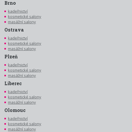
Brno
kadeřnictví
kosmetické salony
masážní salony
Ostrava
kadeřnictví
kosmetické salony
masážní salony
Plzeň
kadeřnictví
kosmetické salony
masážní salony
Liberec
kadeřnictví
kosmetické salony
masážní salony
Olomouc
kadeřnictví
kosmetické salony
masážní salony