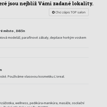
ré jsou nejblíž Vámi zadané lokality.
Chci zápis TOP salon
ré město , Děčín
htová modeláž, parafínové zábaly, depilace horkým voskem
ín
nské. Používáme vlasovou kosmetiku L'oreal.
vizážistika, wellness, pedikúra-manikúra, masáže, oscilační