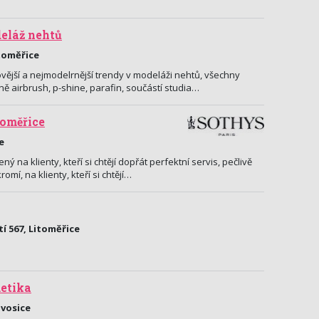
deláž nehtů
toměřice
ější a nejmodelrnější trendy v modeláži nehtů, všechny
ně airbrush, p-shine, parafin, součástí studia…
toměřice
e
 na klienty, kteří si chtějí dopřát perfektní servis, pečlivě
mí, na klienty, kteří si chtějí…
 567, Litoměřice
metika
ovosice