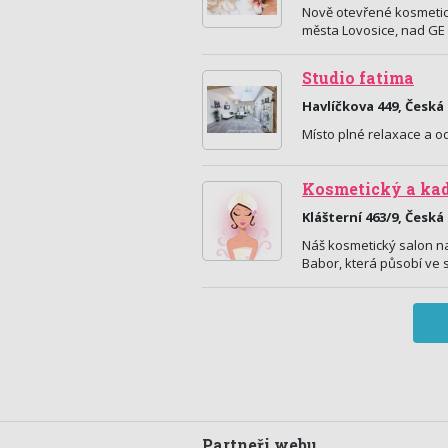
Nově otevřené kosmetick
města Lovosice, nad GE 
Studio fatima
Havlíčkova 449, Česká
Místo plné relaxace a o
Kosmetický a kad
Klášterní 463/9, Česká
Náš kosmetický salon na
Babor, která působí ve s
Partneři webu