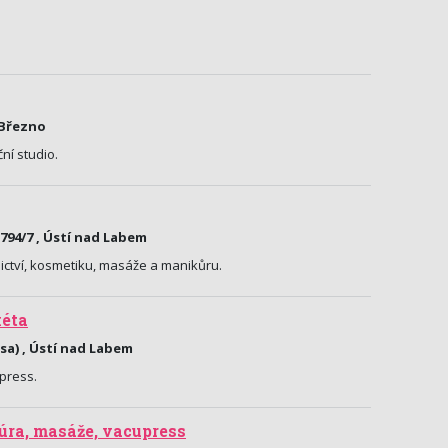
 Březno
ní studio.
794/7 , Ústí nad Labem
ictví, kosmetiku, masáže a manikůru.
éta
asa) , Ústí nad Labem
press.
úra, masáže, vacupress