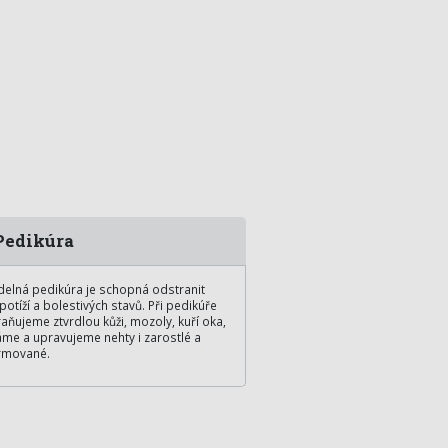
edikúra
delná pedikúra je schopná odstranit
potíží a bolestivých stavů. Při pedikúře
aňujeme ztvrdlou kůži, mozoly, kuří oka,
áme a upravujeme nehty i zarostlé a
rmované.