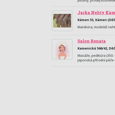
plošiny, prodej kosmetik
Jarka Nehty Káme
Kámen 55, Kámen (Děč
Manikúra, modeláž neht
Salon Renata
Kamenická 566/42, Dě
Masáže, pedikúra (350.- K
Japonská přírodní péče 