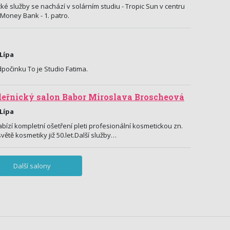
é služby se nachází v solárním studiu - Tropic Sun v centru
Money Bank - 1. patro.
 Lípa
dpočinku To je Studio Fatima.
eřnický salon Babor Miroslava Broscheová
 Lípa
bízí kompletní ošetření pleti profesionální kosmetickou zn.
větě kosmetiky již 50.let.Další služby…
Další salony