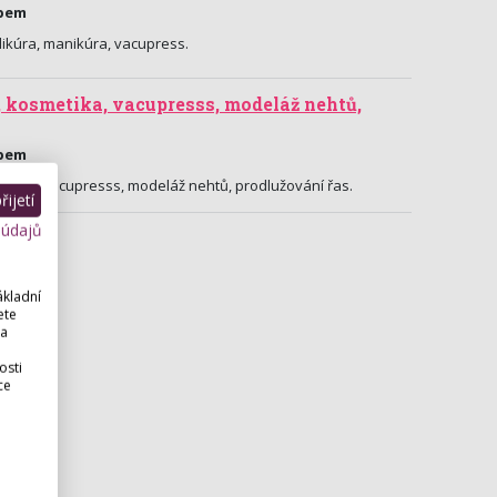
abem
ikúra, manikúra, vacupress.
 kosmetika, vacupresss, modeláž nehtů,
abem
etika, vacupresss, modeláž nehtů, prodlužování řas.
ijetí
 údajů
ákladní
ete
 a
osti
ce