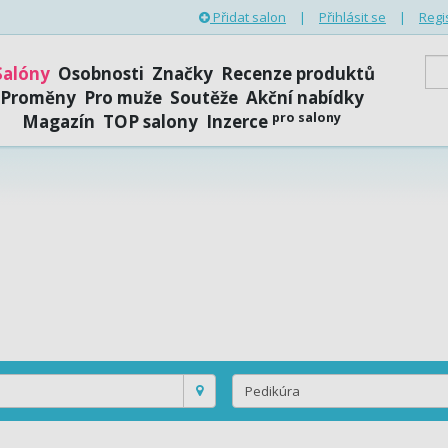
Přidat salon
|
Přihlásit se
|
Regi
Salóny
Osobnosti
Značky
Recenze produktů
Proměny
Pro muže
Soutěže
Akční nabídky
pro salony
Magazín
TOP salony
Inzerce