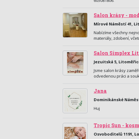
605081806.
Salon krásy - mo
Mírové Náměstí 41, Li
Nabízíme všechny nejnov
materiály, zdobení, včet
Salon Simplex Li
Jezuitská 5, Litoměřic
Jsme salon krásy zaměřený
odvedenou práci a soukro
Jana
Dominikánské Náměstí
Huj
Tropic Sun - kos
Osvoboditelů 1191, L