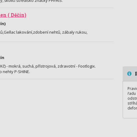
y, školicí středisko značky PHYRIS.
n ( Děčín)
ín)
ů,Gellac lakování,zdobení nehtů, zábaly rukou,
čín
č) - mokrá, suchá, přístrojová, zdravotní - Footlogix.
o nehty P-SHINE.
P
Pravi
řadu 
odstr
stříh
defo