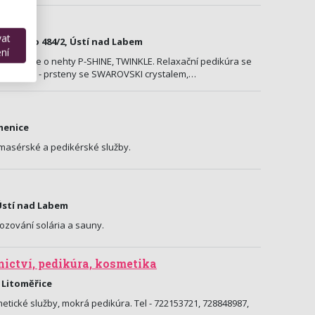
vat
-1.patro 484/2, Ústí nad Labem
ní
odní péče o nehty P-SHINE, TWINKLE. Relaxační pedikúra se
sign ruky - prsteny se SWAROVSKI crystalem,…
amenice
masérské a pedikérské služby.
Ústí nad Labem
ozování solária a sauny.
ictví, pedikúra, kosmetika
 Litoměřice
etické služby, mokrá pedikúra. Tel - 722153721, 728848987,