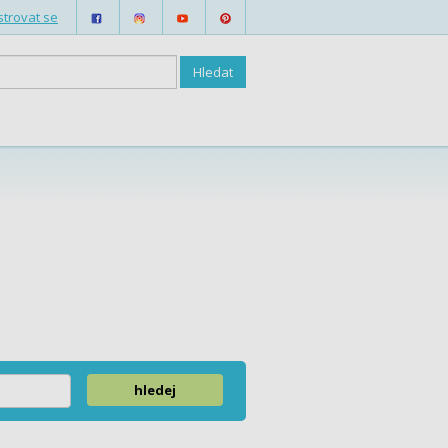
strovat se
hledej