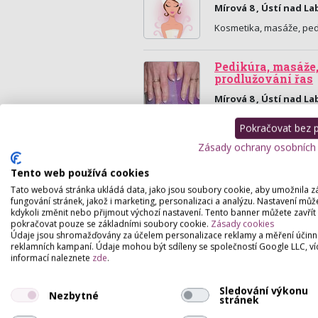
Mírová 8 , Ústí nad L
Kosmetika, masáže, ped
Pedikúra, masáže,
prodlužování řas
Mírová 8 , Ústí nad L
Pedikúra, masáže, kosm
Pokračovat bez př
Zásady ochrany osobních
Tento web používá cookies
Tato webová stránka ukládá data, jako jsou soubory cookie, aby umožnila z
fungování stránek, jakož i marketing, personalizaci a analýzu. Nastavení můž
kdykoli změnit nebo přijmout výchozí nastavení. Tento banner můžete zavřít
pokračovat pouze se základními soubory cookie.
Zásady cookies
Údaje jsou shromažďovány za účelem personalizace reklamy a měření účinn
reklamních kampaní. Údaje mohou být sdíleny se společností Google LLC, ví
informací naleznete
zde
.
Sledování výkonu
Nezbytné
stránek