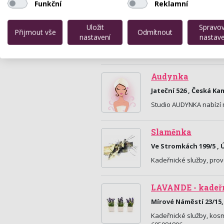
Funkční
Reklamní
Studio Albina
Uložit
Spravo
Velká Hradební Grand
Přijmout vše
Odmítnout
nastavení
nastave
Manikúra, Japonská přír
solí z Mrtvého moře. De
Audynka
Jateční 526 , Česká K
Studio AUDYNKA nabízí 
Slaměnka
Ve Stromkách 199/5 , 
Kadeřnické služby, prov
LAVANDE - kadeřn
Mírové Náměstí 23/15,
Kadeřnické služby, kosm