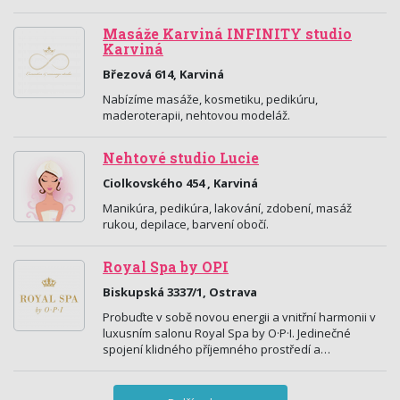
Masáže Karviná INFINITY studio
Karviná
Březová 614, Karviná
Nabízíme masáže, kosmetiku, pedikúru,
maderoterapii, nehtovou modeláž.
Nehtové studio Lucie
Ciolkovského 454 , Karviná
Manikúra, pedikúra, lakování, zdobení, masáž
rukou, depilace, barvení obočí.
Royal Spa by OPI
Biskupská 3337/1, Ostrava
Probuďte v sobě novou energii a vnitřní harmonii v
luxusním salonu Royal Spa by O·P·I. Jedinečné
spojení klidného příjemného prostředí a…