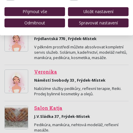
Nedbalová 2410 13, Karviná
permanentní make-up, kosmetika, pedikúra,
Přijmout vše
Uložit nastavení
masáže,prodlužování řas
Odmítnout
Spravovat nastavení
Studio Sun Shine
Frýdlantská 770 , Frýdek-Místek
V pěkném prostředí můžete absolvovat kompletní
servis služeb. Solárium, kadeřnictví, modeláž nehtů,
manikúra, pedikúra, kosmetika, masáže.
Veronika
Náměstí Svobody 33 , Frýdek-Místek
Nabízíme služby pedikůry, reflexní terapie, Reiki.
Prodej bylinné kosmetiky a olejů.
Salon Katja
J.V.Sládka 37 , Frýdek-Místek
Pedikúra, manikúra, nehtová modeláž, reflexní
masáže.