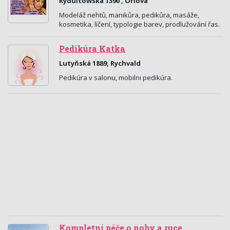
Rydultowská 1390 , Orlová
Modeláž nehtů, manikůra, pedikůra, masáže,
kosmetika, líčení, typologie barev, prodlužování řas.
Pedikúra Katka
Lutyňská 1889, Rychvald
Pedikúra v salonu, mobilni pedikúra.
Kompletní péče o nohy a ruce