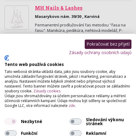
MH Nails & Lashes
Masarykovo nám. 39/30 , Karviná
Permanentní prodlužování řas metodou "řasa na
řasu". Manikúra, pedikúra, nehtová modeláž, P-
Shine. lifting obličeje, ošetření galvanickou
žehličkou.
Pokračovat bez přijetí
Zásady ochrany osobních údajů
Salón Venuše
Tento web používá cookies
Malý Koloredov 811, Frýdek-Místek
Tato webová stránka ukládá data, jako jsou soubory cookie, aby
Salón Venuše-kosmetika, manikůra-pedikůra,
umožnila základní fungování stránek, jakož i marketing, personalizaci a
nehtová modeláž a lymfatické masáže.
analýzu. Nastavení můžete kdykoli změnit nebo přijmout výchozí
nastavení. Tento banner můžete zavřít a pokračovat pouze se základními
soubory cookie.
Zásady cookies
Pedikúra J.T.
Údaje jsou shromažďovány za účelem personalizace reklamy a měření
účinnosti reklamních kampaní. Údaje mohou být sdíleny se společností
Dvořákova 1632 , Karviná
Google LLC, více informací naleznete
zde
.
Pedikúra J.T. pro Vaše nožíčky a ručičky nejlepší
službičky.
Sledování výkonu
Nezbytné
stránek
Bohumila Moroňová
Funkční
Reklamní