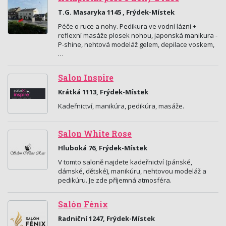
T.G. Masaryka 1145 , Frýdek-Místek
Péče o ruce a nohy. Pedikura ve vodní lázni +
reflexní masáže plosek nohou, japonská manikura -
P-shine, nehtová modeláž gelem, depilace voskem,
…
Salon Inspire
Krátká 1113, Frýdek-Místek
Kadeřnictví, manikúra, pedikúra, masáže.
Salon White Rose
Hluboká 76, Frýdek-Místek
V tomto saloně najdete kadeřnictví (pánské,
dámské, dětské), manikúru, nehtovou modeláž a
pedikúru. Je zde příjemná atmosféra.
Salón Fénix
Radniční 1247, Frýdek-Místek