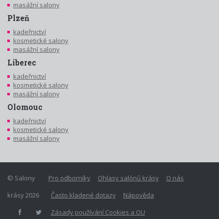
masážní salony
Plzeň
kadeřnictví
kosmetické salony
masážní salony
Liberec
kadeřnictví
kosmetické salony
masážní salony
Olomouc
kadeřnictví
kosmetické salony
masážní salony
© Salony
Pro odborníky
Ohlasy salónů krásy
O nás
krásy 2026
Často kladené dotazy
Nápověda
Zásady používání Cookies a OU