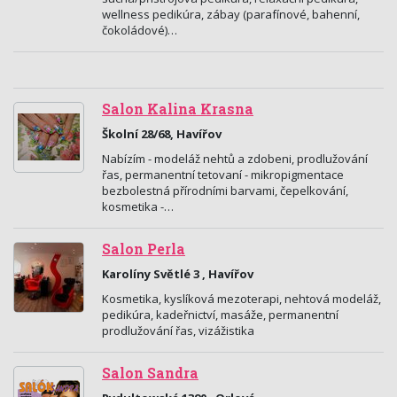
wellness pedikúra, zábay (parafínové, bahenní,
čokoládové)…
Salon Kalina Krasna
Školní 28/68, Havířov
Nabízím - modeláž nehtů a zdobeni, prodlužování
řas, permanentní tetovaní - mikropigmentace
bezbolestná přírodními barvami, čepelkování,
kosmetika -…
Salon Perla
Karolíny Světlé 3 , Havířov
Kosmetika, kyslíková mezoterapi, nehtová modeláž,
pedikúra, kadeřnictví, masáže, permanentní
prodlužování řas, vizážistika
Salon Sandra