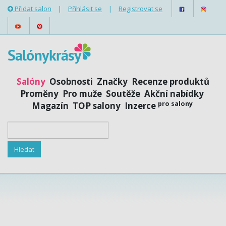
Přidat salon
|
Přihlásit se
|
Registrovat se
Salóny
Osobnosti
Značky
Recenze produktů
Proměny
Pro muže
Soutěže
Akční nabídky
pro salony
Magazín
TOP salony
Inzerce