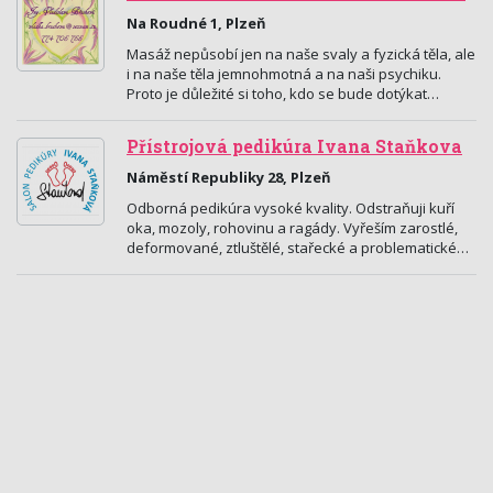
Na Roudné 1, Plzeň
Masáž nepůsobí jen na naše svaly a fyzická těla, ale
i na naše těla jemnohmotná a na naši psychiku.
Proto je důležité si toho, kdo se bude dotýkat…
Přístrojová pedikúra Ivana Staňkova
Náměstí Republiky 28, Plzeň
Odborná pedikúra vysoké kvality. Odstraňuji kuří
oka, mozoly, rohovinu a ragády. Vyřeším zarostlé,
deformované, ztluštělé, stařecké a problematické…