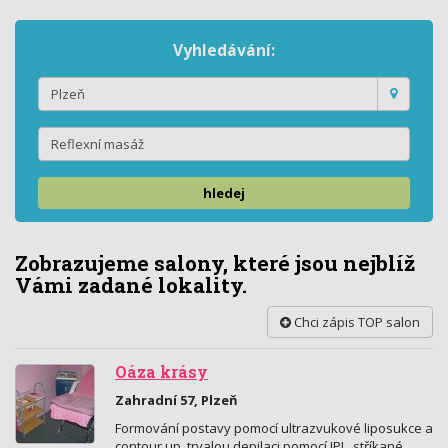
Vyhledávání:
hledej
Zobrazujeme salony, které jsou nejblíž
Vámi zadané lokality.
Chci zápis TOP salon
Oáza krásy
Zahradní 57, Plzeň
Formování postavy pomocí ultrazvukové liposukce a
contour up, trvalou depilaci pomocí IPL, stříkané