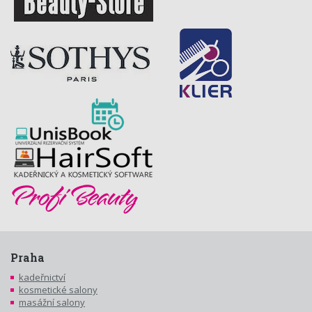
Praha
kadeřnictví
kosmetické salony
masážní salony