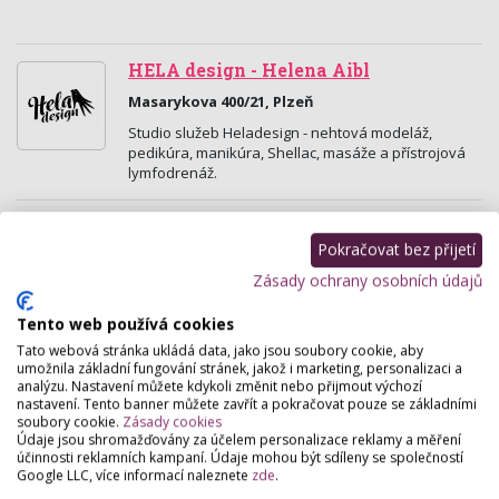
HELA design - Helena Aibl
Masarykova 400/21, Plzeň
Studio služeb Heladesign - nehtová modeláž,
pedikúra, manikúra, Shellac, masáže a přístrojová
lymfodrenáž.
Masáže Vl. Pižl
Pokračovat bez přijetí
Zábělská 853/46 , Plzeň
Zásady ochrany osobních údajů
Péče o vaše tělo probíhá v příjemném prostředí,
dekorovaném cizokrajnými květinami a výstavkou
Tento web používá cookies
přírodních kamenů Suiseki....
Tato webová stránka ukládá data, jako jsou soubory cookie, aby
umožnila základní fungování stránek, jakož i marketing, personalizaci a
Exotic Relax Centrum
analýzu. Nastavení můžete kdykoli změnit nebo přijmout výchozí
nastavení. Tento banner můžete zavřít a pokračovat pouze se základními
Horomyslická 1 , Dýšina
soubory cookie.
Zásady cookies
Údaje jsou shromažďovány za účelem personalizace reklamy a měření
Nechte se hýčkat orientálními a exotickými
účinnosti reklamních kampaní. Údaje mohou být sdíleny se společností
technikami masáží celého těla, pedikúrou v
Google LLC, více informací naleznete
zde
.
thajském stylu. Kosmetická péče s jávskou masáží