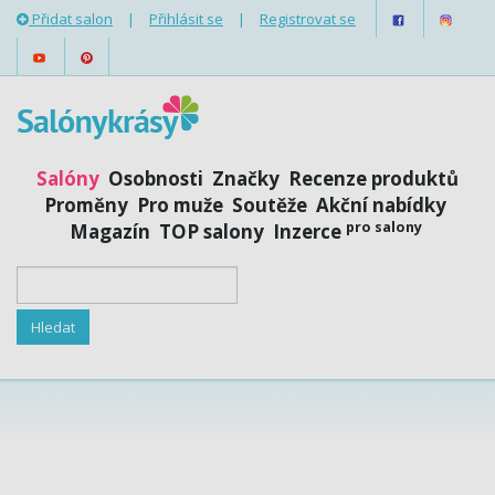
Přidat salon
|
Přihlásit se
|
Registrovat se
Salóny
Osobnosti
Značky
Recenze produktů
Proměny
Pro muže
Soutěže
Akční nabídky
pro salony
Magazín
TOP salony
Inzerce