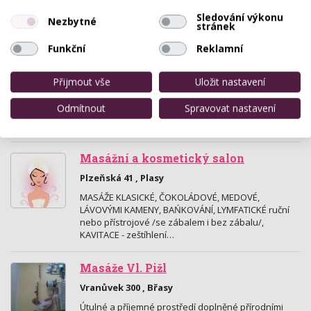
obličeje,…
Sledování výkonu
Nezbytné
stránek
Afrodita Centrum kosmetiky, vizáže,
stylingu, zdraví
Funkční
Reklamní
Tylova 1260, Přeštice
Přijmout vše
Uložit nastavení
Právě se pro vás realizuje centrum
krásy,mody,odpočinku - Kosmetika, permanentní
Odmítnout
Spravovat nastavení
makeup, permanentní řasy,nehtový design,aplikace
kyseliny…
Masážní a kosmetický salon
Plzeňská 41 , Plasy
MASÁŽE KLASICKÉ, ČOKOLÁDOVÉ, MEDOVÉ,
LÁVOVÝMI KAMENY, BAŃKOVÁNÍ, LYMFATICKÉ ruční
nebo přístrojové /se zábalem i bez zábalu/,
KAVITACE - zeštíhlení…
Masáže Vl. Pižl
Vranůvek 300 , Břasy
Útulné a příjemné prostředí doplněné přírodními