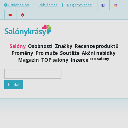
Přidat salon
|
Přihlásit se
|
Registrovat se
Salóny
Osobnosti
Značky
Recenze produktů
Proměny
Pro muže
Soutěže
Akční nabídky
pro salony
Magazín
TOP salony
Inzerce