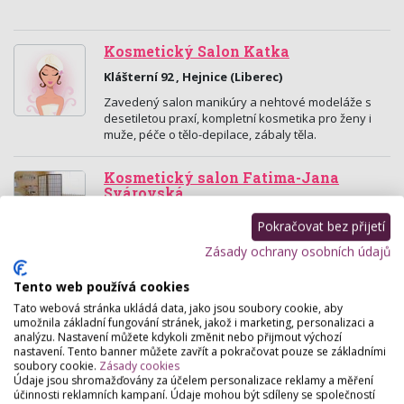
Kosmetický Salon Katka
Klášterní 92 , Hejnice (Liberec)
Zavedený salon manikúry a nehtové modeláže s
desetiletou praxí, kompletní kosmetika pro ženy i
muže, péče o tělo-depilace, zábaly těla.
Kosmetický salon Fatima-Jana
Svárovská
Příšovice 66, Příšovice
Pokračovat bez přijetí
Kosmetické ošetření s Alissa Beauté. Depilace
Zásady ochrany osobních údajů
teplým voskem a cukrovou pastou. Čistění pleti
ultrazvukovou špachtlí. Dermaroller a dermapen.…
Tento web používá cookies
Tato webová stránka ukládá data, jako jsou soubory cookie, aby
Studio VIZÁŽ Turnov
umožnila základní fungování stránek, jakož i marketing, personalizaci a
analýzu. Nastavení můžete kdykoli změnit nebo přijmout výchozí
Nádražní 1064, Turnov
nastavení. Tento banner můžete zavřít a pokračovat pouze se základními
soubory cookie.
Zásady cookies
Kosmetické a vizážistické služby, kadeřnictví,
Údaje jsou shromažďovány za účelem personalizace reklamy a měření
fyzioterapie.
účinnosti reklamních kampaní. Údaje mohou být sdíleny se společností