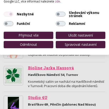
Google LLC, více informací naleznete
zde
.
Kosmetika MISS, Radka Vacková
Sledování výkonu
Kpt. Jaroše 2123, Turnov
Nezbytné
stránek
Kosmetický salon založený 1989 se zaměřuje na
Funkční
Reklamní
permanentní make - up. Kosmetická péče o pleť s
luxusní švýcarskou značkou Larens , liftingové…
Přijmout vše
Uložit nastavení
Kosmetický salón Marie Cidlinská
Odmítnout
Spravovat nastavení
Palackého 168, Turnov
Objednat se můžete od pondělí do soboty.
Bioline Jarka Hassová
Havlíčkovo Náměstí 54, Turnov
Kosmetický salón se nachází na Havlíčkově náměstí
v Turnově. Pracovní doba dle objednání klientů.
Studio 4U
Bratříkov 69 , Pěnčín (Jablonec Nad Nisou)