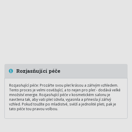
Rozjasňující péče
Rozjasňující péče: Prozářte svou pleť krásou a zářivým vzhledem.
Tento proces je velmi osvěžující, a to nejen pro pleť - dodává velké
množství energie. Rozjasňující péče v kosmetickém salonu je
navržena tak, aby vaši pleť oživila, vyjasnila a přinesla jí zářivý
vzhled. Pokud toužíte po mladistvé, svěží a jednolité pleti, pak je
tato péče tou pravou volbou.