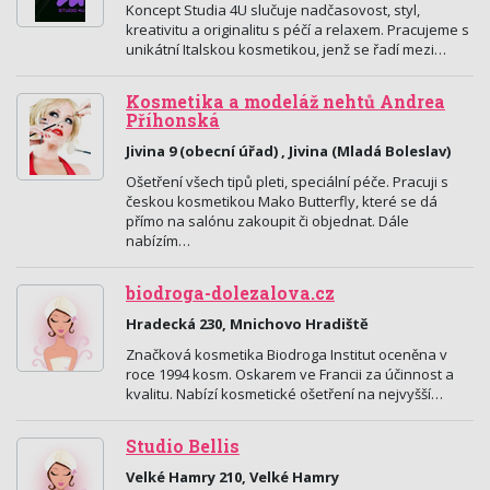
Koncept Studia 4U slučuje nadčasovost, styl,
kreativitu a originalitu s péčí a relaxem. Pracujeme s
unikátní Italskou kosmetikou, jenž se řadí mezi…
Kosmetika a modeláž nehtů Andrea
Příhonská
Jivina 9 (obecní úřad) , Jivina (Mladá Boleslav)
Ošetření všech tipů pleti, speciální péče. Pracuji s
českou kosmetikou Mako Butterfly, které se dá
přímo na salónu zakoupit či objednat. Dále
nabízím…
biodroga-dolezalova.cz
Hradecká 230, Mnichovo Hradiště
Značková kosmetika Biodroga Institut oceněna v
roce 1994 kosm. Oskarem ve Francii za účinnost a
kvalitu. Nabízí kosmetické ošetření na nejvyšší…
Studio Bellis
Velké Hamry 210, Velké Hamry