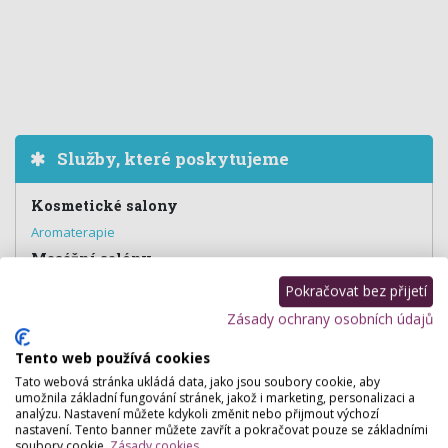
Služby, které poskytujeme
Kosmetické salony
Aromaterapie
Masážní salóny
Masáž těla
,
Masáž klasická
,
Masáž relaxační
,
Shiatsu masáž
,
Pokračovat bez přijetí
Těhotenská masáž
,
Masáž pro maminky - Mamma masáž
Zásady ochrany osobních údajů
Fitness centra
Orientální tance
,
Cvičení s dětmi
,
Cvičení pro těhotné
,
Dětský
Tento web používá cookies
koutek
Tato webová stránka ukládá data, jako jsou soubory cookie, aby
umožnila základní fungování stránek, jakož i marketing, personalizaci a
analýzu. Nastavení můžete kdykoli změnit nebo přijmout výchozí
nastavení. Tento banner můžete zavřít a pokračovat pouze se základními
soubory cookie.
Zásady cookies