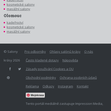
kadeřnictví
kosmetické salony
masážní salony
Olomouc
kadeřnictví
kosmetické salony
masážní salony
© Salony
Pro odborníky
Ohlasy salónů krásy
O nás
krásy 2026
Často kladené dotazy
Nápověda
Zásady používání Cookies a OU
Obchodní podmínky
Ochrana osobních údajů
Reklama
Odkazy
Instagram
Kontakt
Mojekrasa
Tento portál mediálně zastupuje Impression Media,