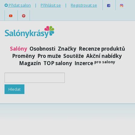
Přidat salon
|
Přihlásit se
|
Registrovat se
Salóny
Osobnosti
Značky
Recenze produktů
Proměny
Pro muže
Soutěže
Akční nabídky
pro salony
Magazín
TOP salony
Inzerce