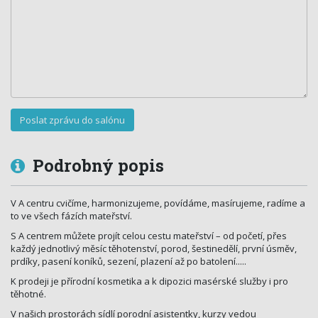
Podrobný popis
V A centru cvičíme, harmonizujeme, povídáme, masírujeme, radíme a
to ve všech fázích mateřství.
S A centrem můžete projít celou cestu mateřství – od početí, přes
každý jednotlivý měsíc těhotenství, porod, šestinedělí, první úsměv,
prdíky, pasení koníků, sezení, plazení až po batolení.....
K prodeji je přírodní kosmetika a k dipozici masérské služby i pro
těhotné.
V našich prostorách sídlí porodní asistentky, kurzy vedou