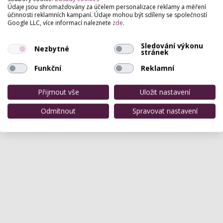
Hodnocení salónu
Údaje jsou shromažďovány za účelem personalizace reklamy a měření
účinnosti reklamních kampaní. Údaje mohou být sdíleny se společností
Google LLC, více informací naleznete
zde
.
Pro přidání hodnocení se
přihlašte
.
Sledování výkonu
Zatím zde není žádné hodnocení.
Nezbytné
stránek
Funkční
Reklamní
Přijmout vše
Uložit nastavení
Odmítnout
Spravovat nastavení