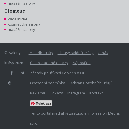
masážní salony
Olomouc
kadeřnictví
kosmetické salony
masážní salony
© Salony
Pro odborníky
Ohlasy salónů krásy
O nás
krásy 2026
Často kladené dotazy
Nápověda
Zásady používání Cookies a OU
Obchodní podmínky
Ochrana osobních údajů
Reklama
Odkazy
Instagram
Kontakt
Mojekrasa
Tento portál mediálně zastupuje Impression Media,
s.r.o.