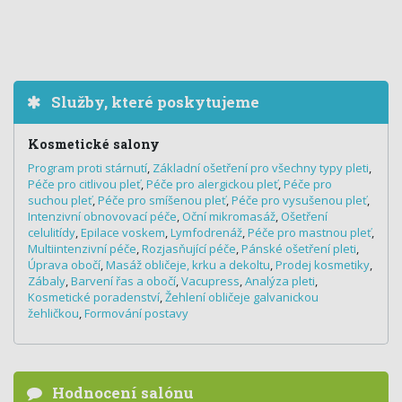
Služby, které poskytujeme
Kosmetické salony
Program proti stárnutí
,
Základní ošetření pro všechny typy pleti
,
Péče pro citlivou pleť
,
Péče pro alergickou pleť
,
Péče pro
suchou pleť
,
Péče pro smíšenou pleť
,
Péče pro vysušenou pleť
,
Intenzivní obnovovací péče
,
Oční mikromasáž
,
Ošetření
celulitídy
,
Epilace voskem
,
Lymfodrenáž
,
Péče pro mastnou pleť
,
Multiintenzivní péče
,
Rozjasňující péče
,
Pánské ošetření pleti
,
Úprava obočí
,
Masáž obličeje, krku a dekoltu
,
Prodej kosmetiky
,
Zábaly
,
Barvení řas a obočí
,
Vacupress
,
Analýza pleti
,
Kosmetické poradenství
,
Žehlení obličeje galvanickou
žehličkou
,
Formování postavy
Hodnocení salónu