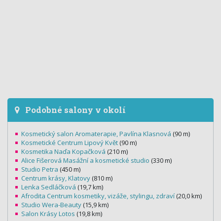
Podobné salony v okolí
Kosmetický salon Aromaterapie, Pavlína Klasnová
(90 m)
Kosmetické Centrum Lipový Květ
(90 m)
Kosmetika Naďa Kopačková
(210 m)
Alice Fišerová Masážní a kosmetické studio
(330 m)
Studio Petra
(450 m)
Centrum krásy, Klatovy
(810 m)
Lenka Sedláčková
(19,7 km)
Afrodita Centrum kosmetiky, vizáže, stylingu, zdraví
(20,0 km)
Studio Wera-Beauty
(15,9 km)
Salon Krásy Lotos
(19,8 km)