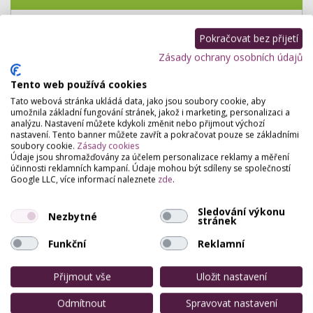
Pro přidání hodnocení se
přihlašte
.
Pokračovat bez přijetí
Zatím zde není žádné hodnocení.
Zásady ochrany osobních údajů
Tento web používá cookies
Tato webová stránka ukládá data, jako jsou soubory cookie, aby
umožnila základní fungování stránek, jakož i marketing, personalizaci a
analýzu. Nastavení můžete kdykoli změnit nebo přijmout výchozí
nastavení. Tento banner můžete zavřít a pokračovat pouze se základními
soubory cookie.
Zásady cookies
Údaje jsou shromažďovány za účelem personalizace reklamy a měření
účinnosti reklamních kampaní. Údaje mohou být sdíleny se společností
Google LLC, více informací naleznete
zde
.
Sledování výkonu
Nezbytné
stránek
Funkční
Reklamní
Přijmout vše
Uložit nastavení
Odmítnout
Spravovat nastavení