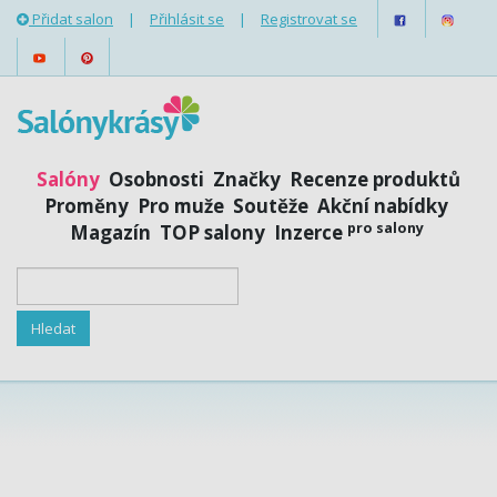
Přidat salon
|
Přihlásit se
|
Registrovat se
Salóny
Osobnosti
Značky
Recenze produktů
Proměny
Pro muže
Soutěže
Akční nabídky
pro salony
Magazín
TOP salony
Inzerce