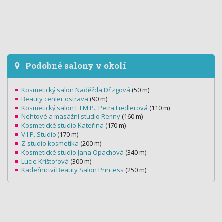
Podobné salony v okolí
Kosmetický salon Naděžda Dřizgová
(50 m)
Beauty center ostrava
(90 m)
Kosmetický salon L.I.M.P., Petra Fiedlerová
(110 m)
Nehtové a masážní studio Renny
(160 m)
Kosmetické studio Kateřina
(170 m)
V.I.P. Studio
(170 m)
Z-studio kosmetika
(200 m)
Kosmetické studio Jana Opachová
(340 m)
Lucie Krištofová
(300 m)
Kadeřnictví Beauty Salon Princess
(250 m)