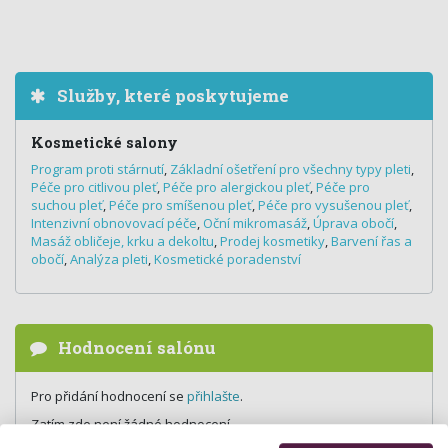
Služby, které poskytujeme
Kosmetické salony
Program proti stárnutí
,
Základní ošetření pro všechny typy pleti
,
Péče pro citlivou pleť
,
Péče pro alergickou pleť
,
Péče pro
suchou pleť
,
Péče pro smíšenou pleť
,
Péče pro vysušenou pleť
,
Intenzivní obnovovací péče
,
Oční mikromasáž
,
Úprava obočí
,
Masáž obličeje, krku a dekoltu
,
Prodej kosmetiky
,
Barvení řas a
obočí
,
Analýza pleti
,
Kosmetické poradenství
Hodnocení salónu
Pro přidání hodnocení se
přihlašte
.
Zatím zde není žádné hodnocení.