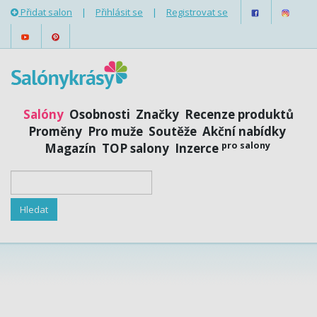
Přidat salon
|
Přihlásit se
|
Registrovat se
Salóny
Osobnosti
Značky
Recenze produktů
Proměny
Pro muže
Soutěže
Akční nabídky
pro salony
Magazín
TOP salony
Inzerce