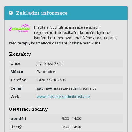
Základní informace
Přijďte si vychutnat masáže relaxační,
regenerační, detoxikační, kondiční, bylinné,
lymfatickou, medovou. Nabízíme aromaterapii,
reiki terapii, kosmetické ošetření, P.shine manikúru.
Kontakty
Ulice
Jiráskova 2860
Město
Pardubice
Telefon
+420 777 167 515
E-mail
gabina@masaze-sedmikraska.cz
Web
www.masaze-sedmikraska.cz
Otevírací hodiny
pondělí
9:00 - 14:00
úterý
9:00 - 14:00