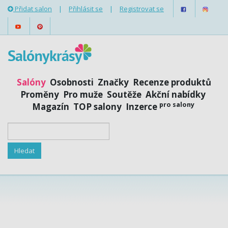
Přidat salon
|
Přihlásit se
|
Registrovat se
Salóny
Osobnosti
Značky
Recenze produktů
Proměny
Pro muže
Soutěže
Akční nabídky
pro salony
Magazín
TOP salony
Inzerce