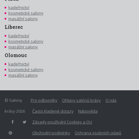
kadeřnictví
kosmetické salony
masážní salony
Liberec
kadeřnictví
kosmetické salony
masážní salony
Olomouc
kadeřnictví
kosmetické salony
masážní salony
© Salony
Pro odborníky
Ohlasy salónů krásy
O nás
krásy 2026
Často kladené dotazy
Nápověda
Zásady používání Cookies a OU
Obchodní podmínky
Ochrana osobních údajů