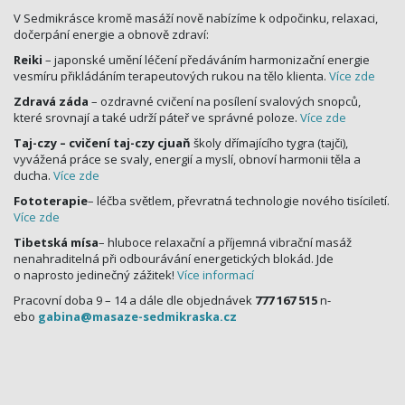
V Sedmikrásce kromě masáží nově nabízíme k odpočinku, relaxaci,
dočerpání energie a obnově zdraví:
Reiki
– japonské umění léčení předáváním harmonizační energie
vesmíru přikládáním terapeutových rukou na tělo klienta.
Více zde
Zdravá záda
– ozdravné cvičení na posílení svalových snopců,
které srovnají a také udrží páteř ve správné poloze.
Více zde
Taj-czy – cvičení taj-czy cjuaň
školy dřímajícího tygra (tajči),
vyvážená práce se svaly, energií a myslí, obnoví harmonii těla a
ducha.
Více zde
Fototerapie
– léčba světlem, převratná technologie nového tisíciletí.
Více zde
Tibetská mísa
– hluboce relaxační a příjemná vibrační masáž
nenahraditelná při odbourávání energetických blokád. Jde
o naprosto jedinečný zážitek!
Více informací
Pracovní doba 9 – 14 a dále dle objednávek
777 167 515
n­
ebo
gabina@
masaze-sedmikraska.cz