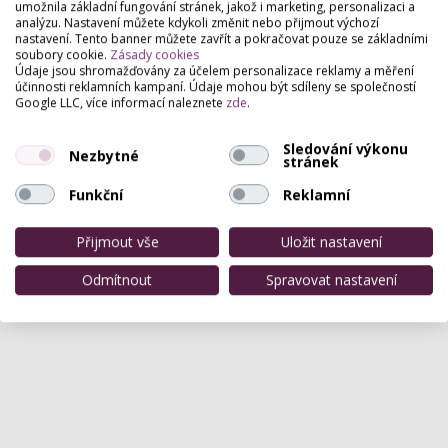
umožnila základní fungování stránek, jakož i marketing, personalizaci a
analýzu. Nastavení můžete kdykoli změnit nebo přijmout výchozí
Hodnocení salónu
nastavení. Tento banner můžete zavřít a pokračovat pouze se základními
soubory cookie.
Zásady cookies
Údaje jsou shromažďovány za účelem personalizace reklamy a měření
Pro přidání hodnocení se
přihlašte
.
účinnosti reklamních kampaní. Údaje mohou být sdíleny se společností
Google LLC, více informací naleznete
zde
.
Zatím zde není žádné hodnocení.
Sledování výkonu
Nezbytné
stránek
Funkční
Reklamní
Přijmout vše
Uložit nastavení
Odmítnout
Spravovat nastavení