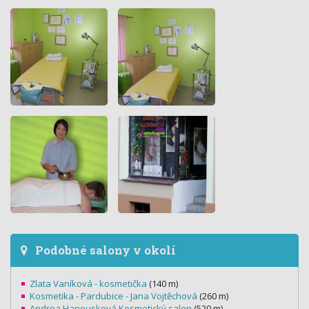
Podobné salony v okolí
Zlata Vaníková - kosmetička
(140 m)
Kosmetika - Pardubice - Jana Vojtěchová
(260 m)
Andrea Hanousková Kosmetický salon
(520 m)