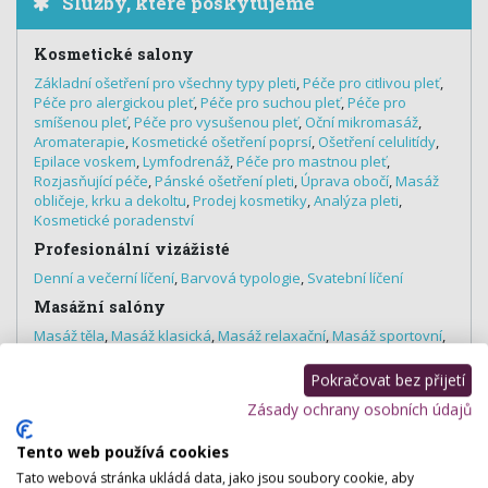
Služby, které poskytujeme
Kosmetické salony
Základní ošetření pro všechny typy pleti
,
Péče pro citlivou pleť
,
Péče pro alergickou pleť
,
Péče pro suchou pleť
,
Péče pro
smíšenou pleť
,
Péče pro vysušenou pleť
,
Oční mikromasáž
,
Aromaterapie
,
Kosmetické ošetření poprsí
,
Ošetření celulitídy
,
Epilace voskem
,
Lymfodrenáž
,
Péče pro mastnou pleť
,
Rozjasňující péče
,
Pánské ošetření pleti
,
Úprava obočí
,
Masáž
obličeje, krku a dekoltu
,
Prodej kosmetiky
,
Analýza pleti
,
Kosmetické poradenství
Profesionální vizážisté
Denní a večerní líčení
,
Barvová typologie
,
Svatební líčení
Masážní salóny
Masáž těla
,
Masáž klasická
,
Masáž relaxační
,
Masáž sportovní
,
Masáž proti celulitídě
,
Regenerační masáž
,
Čínská tlaková
masáž
,
Masáž zad a šije
,
Medová masáž
Pokračovat bez přijetí
Nehtová studia
Zásady ochrany osobních údajů
P-shine
Tento web používá cookies
Tato webová stránka ukládá data, jako jsou soubory cookie, aby