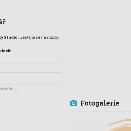
ář
ty Studio
? Zeptejte se na služby,
bídek!
Fotogalerie