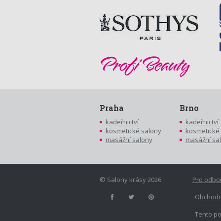
Praha
Brno
kadeřnictví
kadeřnictví
kosmetické salony
kosmetické
masážní salony
masážní sa
© Salony krásy 2026
Pro odbo
Obchodn
Tento po