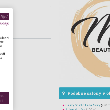
ijetí
 údajů
ákladní
ete
 a
osti
ce
Podobné salony v o
vat
ní
Beaty Studio Laila Grey
(230 m
Salon Vlaďka
(190 m)