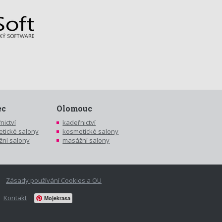
ec
Olomouc
nictví
kadeřnictví
tické salony
kosmetické salony
ní salony
masážní salony
Zásady používání Cookies a OU
Kontakt
Mojekrasa