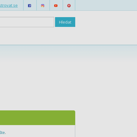
strovat se
šte
.