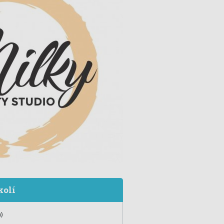
kolí
)