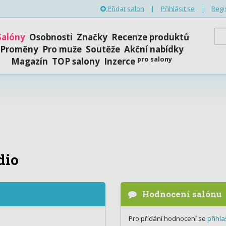
Přidat salon
|
Přihlásit se
|
Regi
Salóny
Osobnosti
Značky
Recenze produktů
Proměny
Pro muže
Soutěže
Akční nabídky
pro salony
Magazín
TOP salony
Inzerce
dio
Hodnocení salónu
Pro přidání hodnocení se
přihla