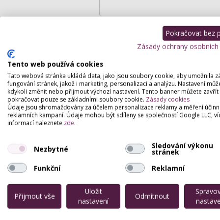
Pokračovat bez př
Zásady ochrany osobních
Podrobný popis
Tento web používá cookies
Tato webová stránka ukládá data, jako jsou soubory cookie, aby umožnila z
fungování stránek, jakož i marketing, personalizaci a analýzu. Nastavení můž
Все beauty-услуги в одном месте
kdykoli změnit nebo přijmout výchozí nastavení. Tento banner můžete zavřít
pokračovat pouze se základními soubory cookie.
Zásady cookies
Údaje jsou shromažďovány za účelem personalizace reklamy a měření účinn
reklamních kampaní. Údaje mohou být sdíleny se společností Google LLC, ví
informací naleznete
zde
.
Sledování výkonu
Nezbytné
stránek
Funkční
Reklamní
Uložit
Spravo
Přijmout vše
Odmítnout
nastavení
nastave