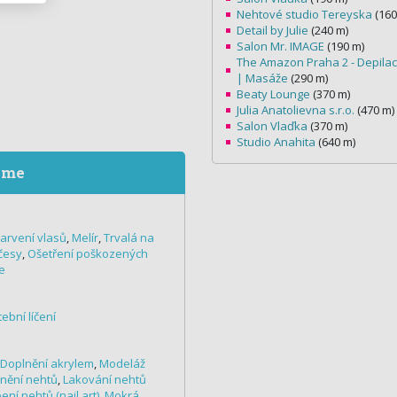
Nehtové studio Tereyska
(160
Detail by Julie
(240 m)
Salon Mr. IMAGE
(190 m)
The Amazon Praha 2 - Depilac
| Masáže
(290 m)
Beaty Lounge
(370 m)
Julia Anatolievna s.r.o.
(470 m)
Salon Vlaďka
(370 m)
Studio Anahita
(640 m)
eme
arvení vlasů
,
Melír
,
Trvalá na
česy
,
Ošetření poškozených
e
ební líčení
Doplnění akrylem
,
Modeláž
nění nehtů
,
Lakování nehtů
ní nehtů (nail art)
,
Mokrá