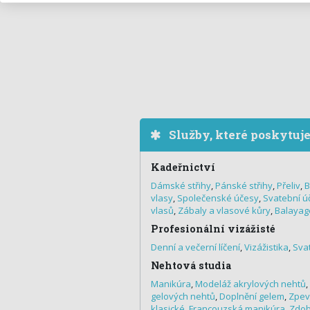
Služby, které poskytuj
Kadeřnictví
Dámské střihy
,
Pánské střihy
,
Přeliv
,
B
vlasy
,
Společenské účesy
,
Svatební ú
vlasů
,
Zábaly a vlasové kůry
,
Balayag
Profesionální vizážisté
Denní a večerní líčení
,
Vizážistika
,
Svat
Nehtová studia
Manikúra
,
Modeláž akrylových nehtů
,
gelových nehtů
,
Doplnění gelem
,
Zpev
klasické
,
Francouzská manikúra
,
Zdobe