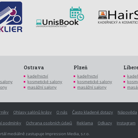
Ostrava
Plzeň
Liber
kadeřnictví
kadeřnictví
kadeř
 salony
kosmetické salony
kosmetické salony
kosme
lony
masážní salony
masážní salony
masáž
rníky
Ohlasy salónů krásy
O nás
Často kladené dotazy
Nápověda
í podmínky
Ochrana osobních údajů
Reklama
Odkazy
Instagram
rtál mediálně zastupuje Impression Media, s.r.o.