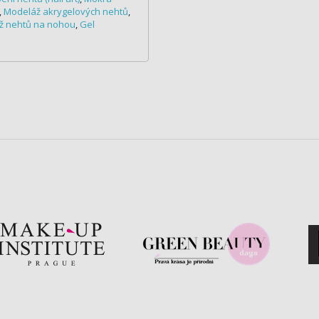
,
Modeláž akrygelových nehtů
,
ž nehtů na nohou
,
Gel