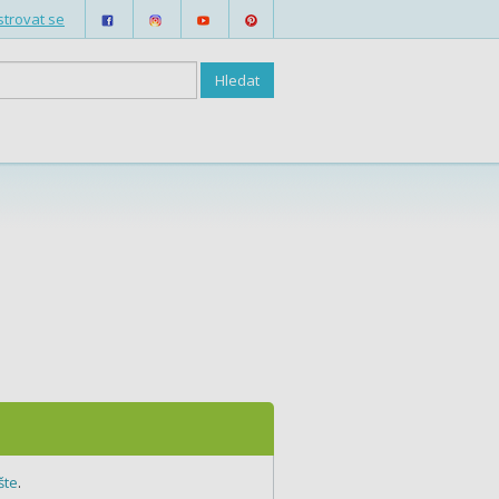
strovat se
šte
.