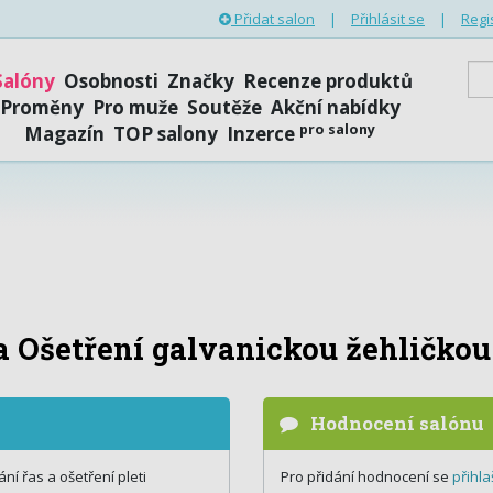
Přidat salon
|
Přihlásit se
|
Regi
Salóny
Osobnosti
Značky
Recenze produktů
Proměny
Pro muže
Soutěže
Akční nabídky
pro salony
Magazín
TOP salony
Inzerce
a Ošetření galvanickou žehličkou
Hodnocení salónu
í řas a ošetření pleti
Pro přidání hodnocení se
přihla