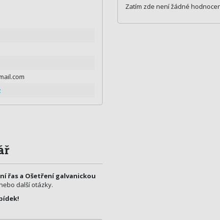
Zatím zde není žádné hodnocen
mail.com
z
ář
ní řas a Ošetření galvanickou
 nebo další otázky.
bídek!