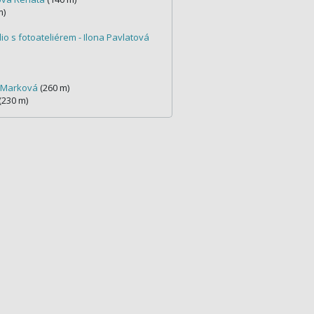
m)
io s fotoateliérem - Ilona Pavlatová
- Marková
(260 m)
(230 m)