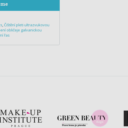
eme
as
,
Čištění pleti ultrazvukovou
ení obličeje galvanickou
ní řas