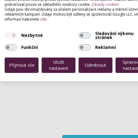
gely ageLOC. Více na web stránkach.
pokračovat pouze se základními soubory cookie.
Zásady cookies
Údaje jsou shromažďovány za účelem personalizace reklamy a měření účinn
reklamních kampaní. Údaje mohou být sdíleny se společností Google LLC, ví
informací naleznete
zde
.
Sledování výkonu
Nezbytné
stránek
Funkční
Reklamní
Uložit
Spravo
Přijmout vše
Odmítnout
nastavení
nastave