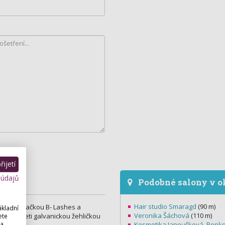
ijetí
 údajů
Podobné salony v o
Hair studio Smaragd
(90 m)
í řas značkou B- Lashes a
ákladní
Veronika Šáchová
(110 m)
ete
etření pleti galvanickou žehličkou
 a
Kosmetika Janoušková, Repk