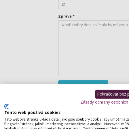
Zpráva
*
Pokračovat bez př
Podrobný popis
Zásady ochrany osobních
Tento web používá cookies
Nabízím služby permanentní prodlužován
Tato webová stránka ukládá data, jako jsou soubory cookie, aby umožnila z
fungování stránek, jakož i marketing, personalizaci a analýzu. Nastavení můž
revoluční metodu v boji proti vráskám oš
kdykoli změnit nebo přijmout výchozí nastavení. Tento banner můžete zavřít