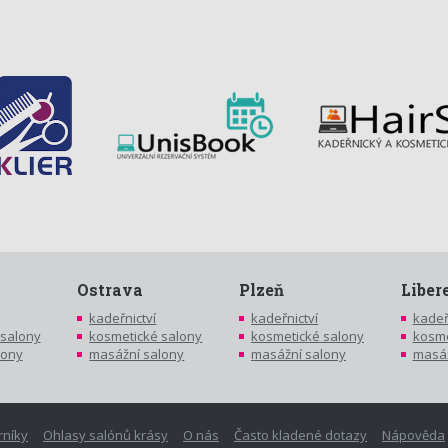
Ostrava
Plzeň
Liber
kadeřnictví
kadeřnictví
kadeř
 salony
kosmetické salony
kosmetické salony
kosme
lony
masážní salony
masážní salony
masáž
rníky
Ohlasy salónů krásy
O nás
Často kladené dotazy
Nápověda