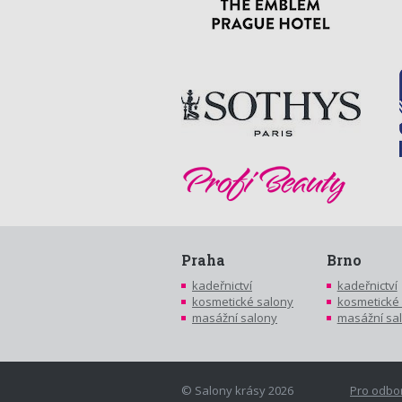
Praha
Brno
kadeřnictví
kadeřnictví
kosmetické salony
kosmetické
masážní salony
masážní sa
© Salony krásy 2026
Pro odbo