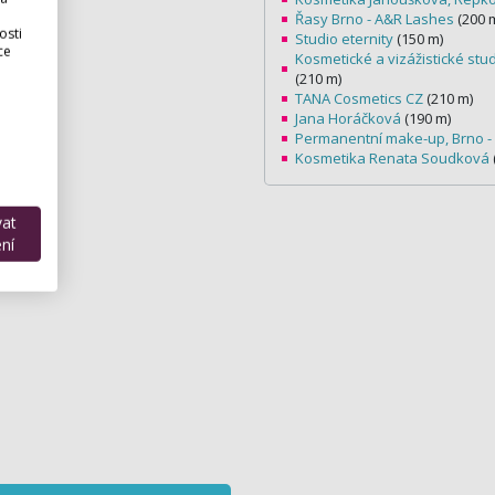
Řasy Brno - A&R Lashes
(200 
osti
Studio eternity
(150 m)
ce
Kosmetické a vizážistické stud
(210 m)
TANA Cosmetics CZ
(210 m)
Jana Horáčková
(190 m)
Permanentní make-up, Brno 
Kosmetika Renata Soudková
vat
ní