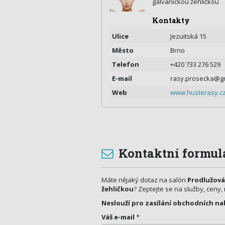
galvanickou žehličkou
Kontakty
Ulice
Jezuitská 15
Město
Brno
Telefon
+420 733 276 529
E-mail
rasy.prosecka@g
Web
www.husterasy.c
Kontaktní formul
Máte nějaký dotaz na salón
Prodlužová
žehličkou
? Zeptejte se na služby, ceny,
Neslouží pro zasílání obchodních na
Váš e-mail
*