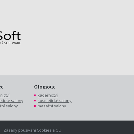
ec
Olomouc
nictví
kadeřnictví
tické salony
kosmetické salony
ní salony
masážní salony
Zásady používání Cookies a OU