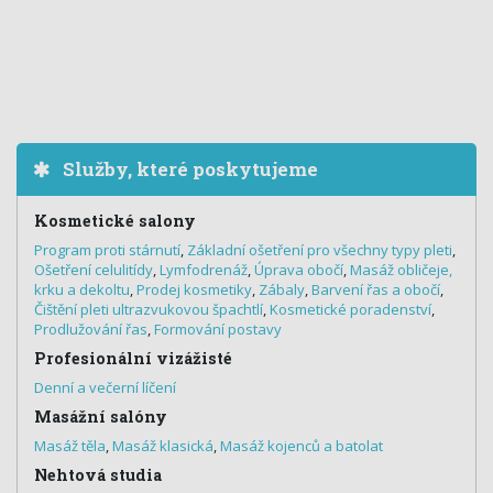
Služby, které poskytujeme
Kosmetické salony
Program proti stárnutí
,
Základní ošetření pro všechny typy pleti
,
Ošetření celulitídy
,
Lymfodrenáž
,
Úprava obočí
,
Masáž obličeje,
krku a dekoltu
,
Prodej kosmetiky
,
Zábaly
,
Barvení řas a obočí
,
Čištění pleti ultrazvukovou špachtlí
,
Kosmetické poradenství
,
Prodlužování řas
,
Formování postavy
Profesionální vizážisté
Denní a večerní líčení
Masážní salóny
Masáž těla
,
Masáž klasická
,
Masáž kojenců a batolat
Nehtová studia