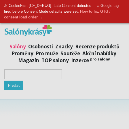
Přidat salon
|
Přihlásit se
|
Registrovat se
⚠ CookieFirst [CF_DEBUG]: Late Consent detected — a Google tag
fired before Consent Mode defaults were set.
How to fix: GTG /
consent load order →
Salóny
Osobnosti
Značky
Recenze produktů
Proměny
Pro muže
Soutěže
Akční nabídky
pro salony
Magazín
TOP salony
Inzerce