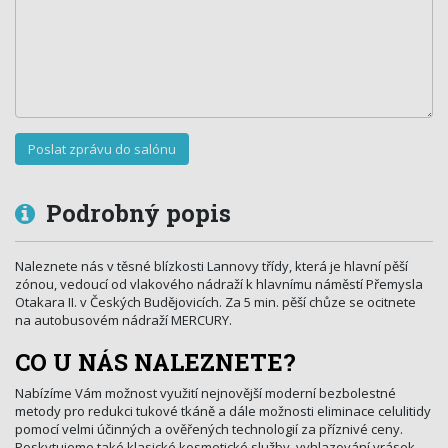
Podrobný popis
Naleznete nás v těsné blízkosti Lannovy třídy, která je hlavní pěší
zónou, vedoucí od vlakového nádraží k hlavnímu náměstí Přemysla
Otakara II. v Českých Budějovicích. Za 5 min. pěší chůze se ocitnete
na autobusovém nádraží MERCURY.
CO U NÁS NALEZNETE?
Nabízíme Vám možnost využití nejnovější moderní bezbolestné
metody pro redukci tukové tkáně a dále možnosti eliminace celulitidy
pomocí velmi účinných a ověřených technologií za příznivé ceny.
Poskytujeme také klasické kosmetické služby, vyhlazování vrásek