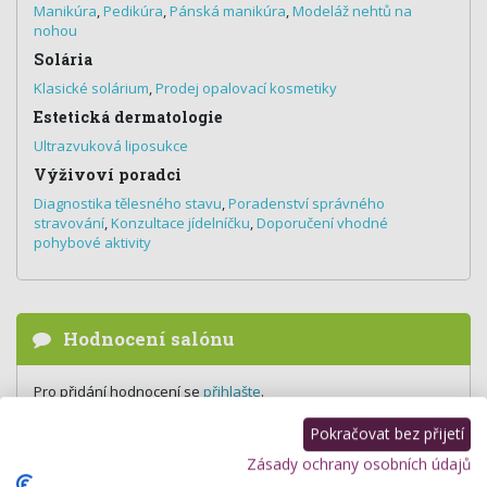
Manikúra
,
Pedikúra
,
Pánská manikúra
,
Modeláž nehtů na
nohou
Solária
Klasické solárium
,
Prodej opalovací kosmetiky
Estetická dermatologie
Ultrazvuková liposukce
Výživoví poradci
Diagnostika tělesného stavu
,
Poradenství správného
stravování
,
Konzultace jídelníčku
,
Doporučení vhodné
pohybové aktivity
Hodnocení salónu
Pro přidání hodnocení se
přihlašte
.
Zatím zde není žádné hodnocení.
Pokračovat bez přijetí
Zásady ochrany osobních údajů