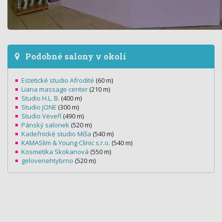
Podobné salony v okolí
Estetické studio Afrodité
(60 m)
Liana massage center
(210 m)
Studio H.L. B.
(400 m)
Studio JONE
(300 m)
Studio Veveří
(490 m)
Pánský salonek
(520 m)
Kadeřnické studio Míša
(540 m)
KAMASlim & Young Clinic s.r.o.
(540 m)
Kosmetika Skokanová
(550 m)
gelovenehtybrno
(520 m)