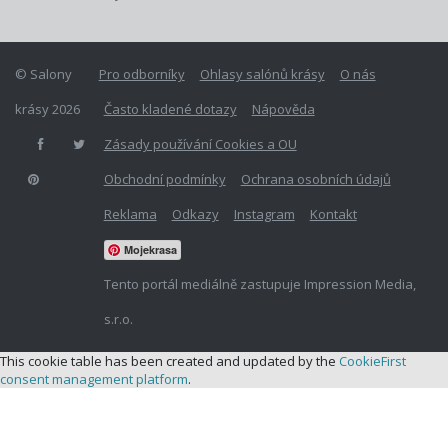
© Salony
Pro odborníky
Ohlasy salónů krásy
O nás
krásy 2026
Často kladené dotazy
Nápověda
Zásady používání Cookies a OU
Obchodní podmínky
Ochrana osobních údajů
Reklama
Odkazy
Instagram
Kontakt
Mojekrasa
Tento portál mediálně zastupuje Impression Media,
s.r.o.
This cookie table has been created and updated by the
CookieFirst
consent management platform
.