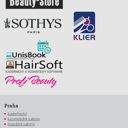
Praha
kadeřnictví
kosmetické salony
masážní salony