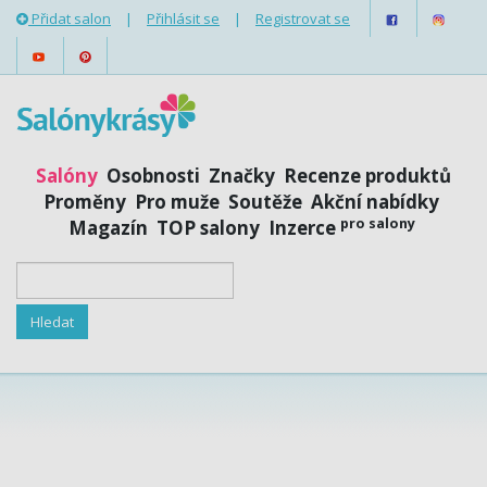
Přidat salon
|
Přihlásit se
|
Registrovat se
Salóny
Osobnosti
Značky
Recenze produktů
Proměny
Pro muže
Soutěže
Akční nabídky
pro salony
Magazín
TOP salony
Inzerce