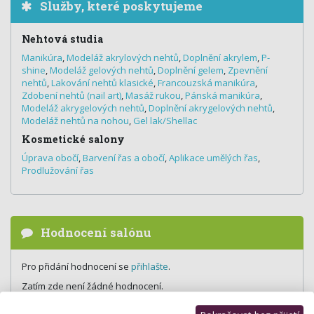
Služby, které poskytujeme
Nehtová studia
Manikúra
,
Modeláž akrylových nehtů
,
Doplnění akrylem
,
P-
shine
,
Modeláž gelových nehtů
,
Doplnění gelem
,
Zpevnění
nehtů
,
Lakování nehtů klasické
,
Francouzská manikúra
,
Zdobení nehtů (nail art)
,
Masáž rukou
,
Pánská manikúra
,
Modeláž akrygelových nehtů
,
Doplnění akrygelových nehtů
,
Modeláž nehtů na nohou
,
Gel lak/Shellac
Kosmetické salony
Úprava obočí
,
Barvení řas a obočí
,
Aplikace umělých řas
,
Prodlužování řas
Hodnocení salónu
Pro přidání hodnocení se
přihlašte
.
Zatím zde není žádné hodnocení.