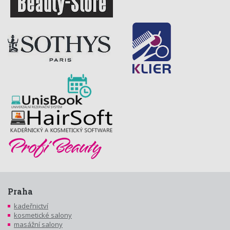
Praha
kadeřnictví
kosmetické salony
masážní salony