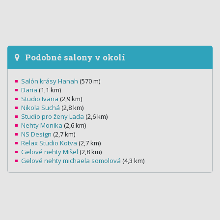
Podobné salony v okolí
Salón krásy Hanah
(570 m)
Daria
(1,1 km)
Studio Ivana
(2,9 km)
Nikola Suchá
(2,8 km)
Studio pro ženy Lada
(2,6 km)
Nehty Monika
(2,6 km)
NS Design
(2,7 km)
Relax Studio Kotva
(2,7 km)
Gelové nehty Mišel
(2,8 km)
Gelové nehty michaela somolová
(4,3 km)