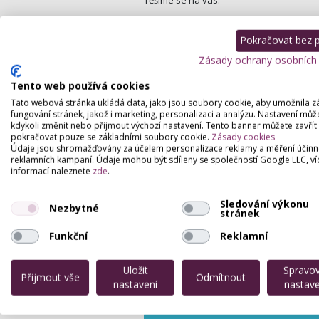
Těšíme se na vás.
Pokračovat bez př
Zásady ochrany osobních
Tento web používá cookies
Tato webová stránka ukládá data, jako jsou soubory cookie, aby umožnila z
fungování stránek, jakož i marketing, personalizaci a analýzu. Nastavení můž
kdykoli změnit nebo přijmout výchozí nastavení. Tento banner můžete zavřít
pokračovat pouze se základními soubory cookie.
Zásady cookies
Údaje jsou shromažďovány za účelem personalizace reklamy a měření účinn
reklamních kampaní. Údaje mohou být sdíleny se společností Google LLC, ví
informací naleznete
zde
.
Sledování výkonu
Nezbytné
stránek
Funkční
Reklamní
Uložit
Spravo
Přijmout vše
Odmítnout
nastavení
nastave