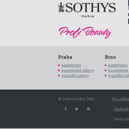
Praha
Brno
kadeřnictví
kadeřnictví
kosmetické salony
kosmetické
masážní salony
masážní sa
© Salony krásy 2026
Pro odbo
Obchodn
Tento po