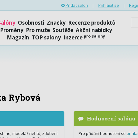
Přidat salon
|
Přihlásit se
|
Regi
Salóny
Osobnosti
Značky
Recenze produktů
Proměny
Pro muže
Soutěže
Akční nabídky
pro salony
Magazín
TOP salony
Inzerce
ka Rybová
Hodnocení salónu
shine, modeláž nehtů, zdobení
Pro přidání hodnocení se
přihla