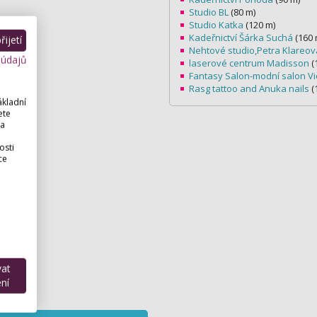
Studio BL
(80 m)
Studio Katka
(120 m)
Kadeřnictví Šárka Suchá
(160 
ijetí
Nehtové studio,Petra Klareov
 údajů
laserové centrum Madisson
(
Fantasy Salon-modní salon Vi
Rasg tattoo and Anuka nails
(
ákladní
ete
 a
osti
ce
vat
ní