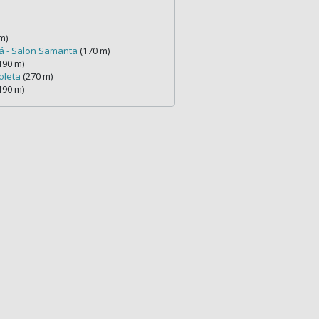
m)
á - Salon Samanta
(170 m)
190 m)
oleta
(270 m)
190 m)