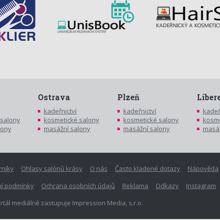
Ostrava
Plzeň
Liber
kadeřnictví
kadeřnictví
kadeř
 salony
kosmetické salony
kosmetické salony
kosme
lony
masážní salony
masážní salony
masáž
rníky
Ohlasy salónů krásy
O nás
Často kladené dotazy
Nápověda
í podmínky
Ochrana osobních údajů
Reklama
Odkazy
Instagram
rtál mediálně zastupuje Impression Media, s.r.o.