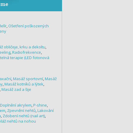
eme
elír
,
Ošetření poškozených
ženy
ž obličeje, krku a dekoltu
,
eeling
,
Radiofrekvence
,
telná terapie (LED fotonová
axační
,
Masáž sportovní
,
Masáž
ny
,
Masáž kotníků a lýtek
,
,
Masáž zad a šije
Doplnění akrylem
,
P-shine
,
lem
,
Zpevnění nehtů
,
Lakování
a
,
Zdobení nehtů (nail art)
,
láž nehtů na nohou