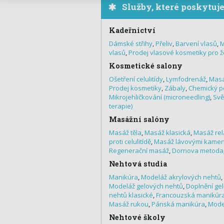
Služby, které poskytuj
Kadeřnictví
Dámské střihy
,
Přeliv
,
Barvení vlasů
,
M
vlasů
,
Prodej vlasové kosmetiky pro 
Kosmetické salony
Ošetření celulitídy
,
Lymfodrenáž
,
Masá
Prodej kosmetiky
,
Zábaly
,
Chemický p
Mikrojehličkování (microneedling)
,
Svě
terapie)
Masážní salóny
Masáž těla
,
Masáž klasická
,
Masáž rel
proti celulitídě
,
Masáž lávovými kame
Regenerační masáž
,
Dornova metoda
Nehtová studia
Manikúra
,
Modeláž akrylových nehtů
,
Modeláž gelových nehtů
,
Doplnění ge
nehtů klasické
,
Francouzská manikúr
Masáž rukou
,
Pánská manikúra
,
Mode
Nehtové školy