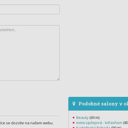
Podobné salony v o
Beauty
(60 m)
Iveta Lipčejová - IviFashion
(80
více se dozvíte na našem webu.
Kadeřnictví Pohoda
(90 m)