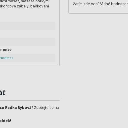
ndiční masáž, masáže horkými
Zatím zde není žádné hodnocen
kořicové zábaly, baňkování.
trum.cz
bnode.cz
ář
co Radka Rybová
? Zeptejte se na
bídek!