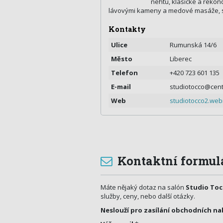
nehtů, klasické a reko
lávovými kameny a medové masáže, s
Kontakty
Ulice
Rumunská 14/6
Město
Liberec
Telefon
+420 723 601 135
E-mail
studiotocco@cen
Web
studiotocco2.we
Kontaktní formul
Máte nějaký dotaz na salón
Studio Toc
služby, ceny, nebo další otázky.
Neslouží pro zasílání obchodních na