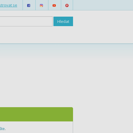
strovat se
šte
.