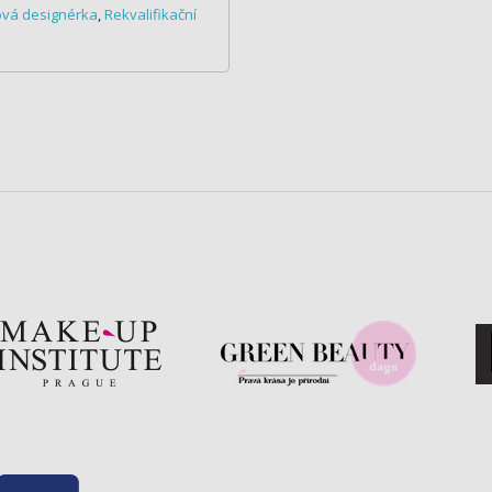
ová designérka
,
Rekvalifikační