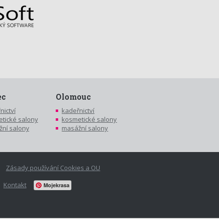
ec
Olomouc
nictví
kadeřnictví
tické salony
kosmetické salony
ní salony
masážní salony
Zásady používání Cookies a OU
Kontakt
Mojekrasa