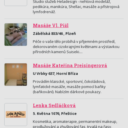
Studio služeb Heladesign - nehtová modeláž,
pedikúra, manikúra, Shellac, masáže a přístrojová
lymfodrenáž.
Masáže Vl. Pižl
Zábělská 853/46 , Plzeň
Péče o vaše tělo probíhá v příjemném prostředí,
dekorovaném cizokrajnými květinami a výstavkou
přírodních kamenů Suiseki....
Masáže Kateřina Preisingerová
U Vrbky 637, Horní Bříza
Provádím klaiscké, sportovní, čokoládová,
lymfatické masáže, masáže pomocí baňky
(baňkování). Nabízím dárkové poukazy.
Lenka Sedláčková
5. Května 1076, Přeštice
Kosmetika, aromaterapie, permanentní makeup,
prodlužování a zhuštování řas, trvalá na řasy,