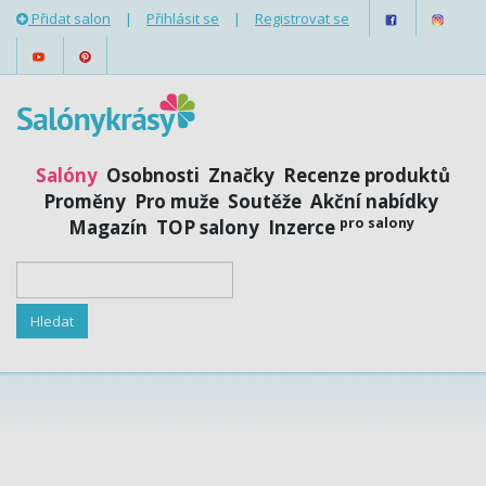
Přidat salon
|
Přihlásit se
|
Registrovat se
Salóny
Osobnosti
Značky
Recenze produktů
Proměny
Pro muže
Soutěže
Akční nabídky
pro salony
Magazín
TOP salony
Inzerce