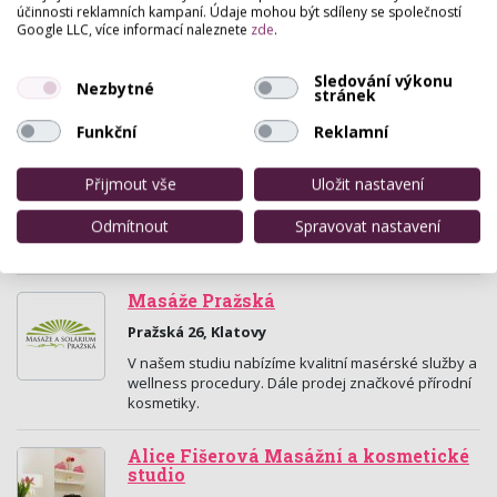
účinnosti reklamních kampaní. Údaje mohou být sdíleny se společností
Husova 345, Merklín (Plzeň-Jih)
Google LLC, více informací naleznete
zde
.
Náš salon Krásy nabízí kvalitní masérské,
pedikérské a kosmetické služby za dostupné ceny s
Sledování výkonu
Nezbytné
použitím špičkové kosmetiky tianDe. Studio nabízí
stránek
všechny…
Funkční
Reklamní
Studio Petra
Přijmout vše
Uložit nastavení
Masarykova 381, Klatovy
Odmítnout
Spravovat nastavení
Masérské, kosmetické, regenerační a rekondiční
služby.
Masáže Pražská
Pražská 26, Klatovy
V našem studiu nabízíme kvalitní masérské služby a
wellness procedury. Dále prodej značkové přírodní
kosmetiky.
Alice Fišerová Masážní a kosmetické
studio