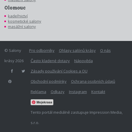
Olomouc
kadeřnictví
kosmetické salony
masážní salony
© Salony
Pro odborníky
Ohlasy salónů krásy
O nás
krásy 2026
Často kladené dotazy
Nápověda
Zásady používání Cookies a OU
Obchodní podmínky
Ochrana osobních údajů
Reklama
Odkazy
Instagram
Kontakt
Mojekrasa
Tento portál mediálně zastupuje Impression Media,
s.r.o.