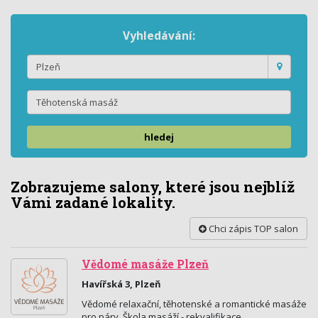
Vyhledávání:
hledej
Zobrazujeme salony, které jsou nejblíž
Vámi zadané lokality.
Chci zápis TOP salon
Vědomé masáže Plzeň
Havířská 3, Plzeň
Vědomé relaxační, těhotenské a romantické masáže
pro páry. Škola masáží - rekvalifikace.