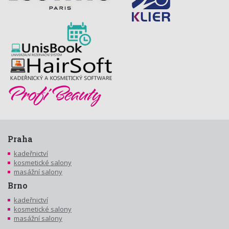
Praha
kadeřnictví
kosmetické salony
masážní salony
Brno
kadeřnictví
kosmetické salony
masážní salony