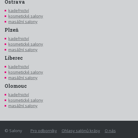
Ostrava
kadeřnictví
kosmetické salony
masážní salony
Plzeň
kadeřnictví
kosmetické salony
masážní salony
Liberec
kadeřnictví
kosmetické salony
masážní salony
Olomouc
kadeřnictví
kosmetické salony
masážní salony
© Salony
Pro odborníky
Ohlasy salónů krásy
O nás