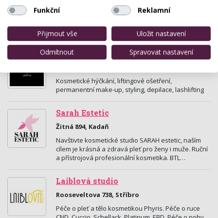
Funkční
Reklamní
Dukelských hrdinů 74 , Planá (Tachov)
Nabídka kvalitních služeb v péči o tělo.
Přijmout vše
Uložit nastavení
Odmítnout
Spravovat nastavení
Quaintrelle salon
Na Průtahu 2037, Kadaň
Kosmetické hýčkání, liftingové ošetření,
permanentní make-up, styling, depilace, lashlifting
Sarah Estetic
Žitná 894, Kadaň
Navštivte kosmetické studio SARAH estetic, naším
cílem je krásná a zdravá pleť pro ženy i muže. Ruční
a přístrojová profesionální kosmetika. BTL…
Laiblová studio
Rooseveltova 738, Stříbro
Péče o pleť a tělo kosmetikou Phyris. Péče o ruce
CND, Cuccio, Schellack, Platinum, EBD. Péče o nohy