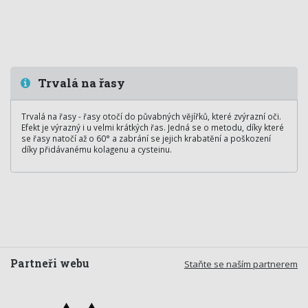
Trvalá na řasy
Trvalá na řasy - řasy otočí do půvabných vějířků, které zvýrazní oči.
Efekt je výrazný i u velmi krátkých řas. Jedná se o metodu, díky které
se řasy natočí až o 60° a zabrání se jejich krabatění a poškození
díky přidávanému kolagenu a cysteinu.
Partneři webu
Staňte se naším partnerem