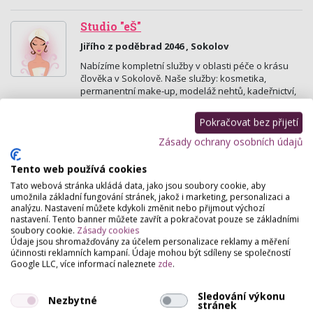
Studio "eŠ"
Jiřího z poděbrad 2046 , Sokolov
Nabízíme kompletní služby v oblasti péče o krásu
člověka v Sokolově. Naše služby: kosmetika,
permanentní make-up, modeláž nehtů, kadeřnictví,
…
Pokračovat bez přijetí
Beauty&Health Studio
Zásady ochrany osobních údajů
Karla Havlíčka Borovského 345, Sokolov
Tento web používá cookies
Vítejte v Beauty&Health Studiu - Vaší úžasné oáze
Tato webová stránka ukládá data, jako jsou soubory cookie, aby
pro komplexní péči o pleť, která Vás doslova
umožnila základní fungování stránek, jakož i marketing, personalizaci a
okouzlí!
analýzu. Nastavení můžete kdykoli změnit nebo přijmout výchozí
nastavení. Tento banner můžete zavřít a pokračovat pouze se základními
soubory cookie.
Zásady cookies
Kosmetika Dagmar Michálková
Údaje jsou shromažďovány za účelem personalizace reklamy a měření
účinnosti reklamních kampaní. Údaje mohou být sdíleny se společností
Osvobozená 126, Klášterec Nad Ohří
Google LLC, více informací naleznete
zde
.
Permanentní makeup a kosmetická péče.
Sledování výkonu
Nezbytné
stránek
Kosmetické studio Jana