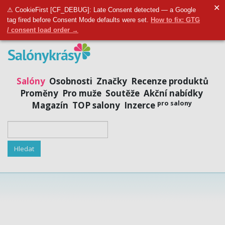
✕
Přidat salon
|
Přihlásit se
|
Registrovat se
⚠ CookieFirst [CF_DEBUG]: Late Consent detected — a Google
tag fired before Consent Mode defaults were set.
How to fix: GTG
/ consent load order →
Salóny
Osobnosti
Značky
Recenze produktů
Proměny
Pro muže
Soutěže
Akční nabídky
pro salony
Magazín
TOP salony
Inzerce