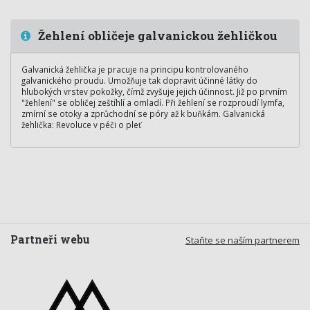
Žehlení obličeje galvanickou žehličkou
Galvanická žehlička je pracuje na principu kontrolovaného
galvanického proudu. Umožňuje tak dopravit účinné látky do
hlubokých vrstev pokožky, čímž zvyšuje jejich účinnost. Již po prvním
"žehlení" se obličej zeštíhlí a omladí. Při žehlení se rozproudí lymfa,
zmírní se otoky a zprůchodní se póry až k buňkám. Galvanická
žehlička: Revoluce v péči o pleť
Partneři webu
Staňte se naším partnerem