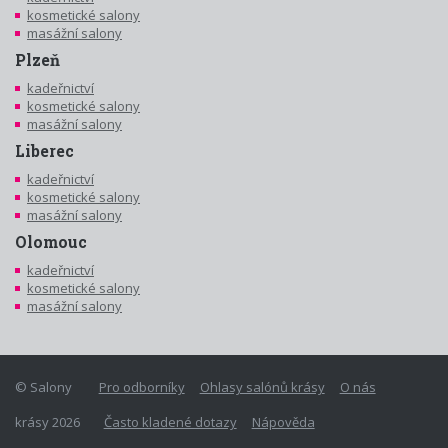
kosmetické salony
masážní salony
Plzeň
kadeřnictví
kosmetické salony
masážní salony
Liberec
kadeřnictví
kosmetické salony
masážní salony
Olomouc
kadeřnictví
kosmetické salony
masážní salony
© Salony
Pro odborníky
Ohlasy salónů krásy
O nás
krásy 2026
Často kladené dotazy
Nápověda