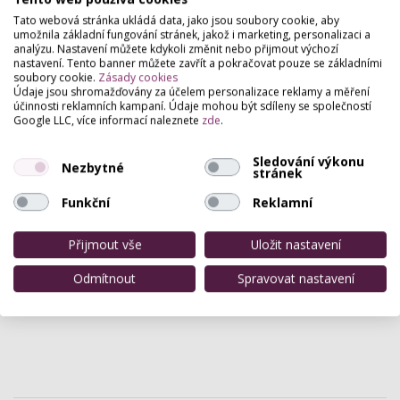
Tato webová stránka ukládá data, jako jsou soubory cookie, aby
Osvobozená 126, Klášterec Nad Ohří
umožnila základní fungování stránek, jakož i marketing, personalizaci a
Permanentní makeup a kosmetická péče.
analýzu. Nastavení můžete kdykoli změnit nebo přijmout výchozí
nastavení. Tento banner můžete zavřít a pokračovat pouze se základními
soubory cookie.
Zásady cookies
Údaje jsou shromažďovány za účelem personalizace reklamy a měření
Derma Esthetic Centrum
účinnosti reklamních kampaní. Údaje mohou být sdíleny se společností
Google LLC, více informací naleznete
zde
.
Dlouhá 27 , Cheb
Kvalitní služby. Ošetření pleti lekářskou kosmetikou
Sledování výkonu
Syncare.
Nezbytné
stránek
Funkční
Reklamní
Přijmout vše
Uložit nastavení
Odmítnout
Spravovat nastavení