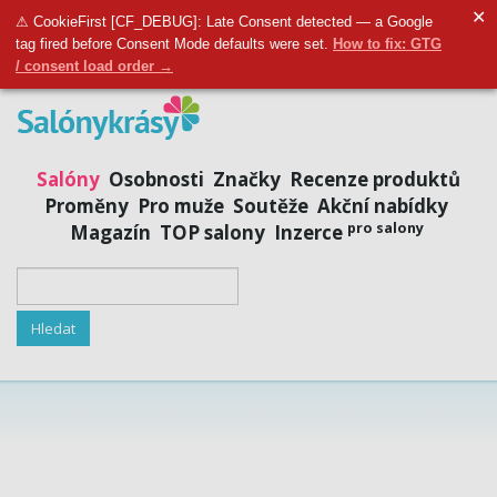
✕
Přidat salon
|
Přihlásit se
|
Registrovat se
⚠ CookieFirst [CF_DEBUG]: Late Consent detected — a Google
tag fired before Consent Mode defaults were set.
How to fix: GTG
/ consent load order →
Salóny
Osobnosti
Značky
Recenze produktů
Proměny
Pro muže
Soutěže
Akční nabídky
pro salony
Magazín
TOP salony
Inzerce