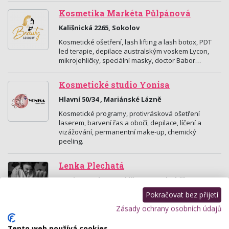
Kosmetika Markéta Půlpánová
Kališnická 2265, Sokolov
Kosmetické ošetření, lash lifting a lash botox, PDT
led terapie, depilace australským voskem Lycon,
mikrojehličky, speciální masky, doctor Babor…
Kosmetické studio Yonisa
Hlavní 50/34 , Mariánské Lázně
Kosmetické programy, protivrásková ošetření
laserem, barvení řas a obočí, depilace, líčení a
vizážování, permanentní make-up, chemický
peeling.
Lenka Plechatá
17. Listopadu 467, Klášterec Nad Ohří
Nabízíme kosmetickou péči a prodej kosmetických
Pokračovat bez přijetí
přípravků. Více zde: www.lenka-plechata.net
Zásady ochrany osobních údajů
Kosmetika Dagmar Michálková
Tento web používá cookies