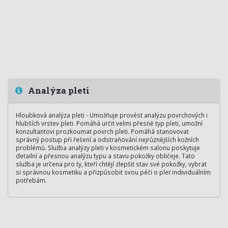
Analýza pleti
Hloubková analýza pleti - Umožňuje provést analýzu povrchových i
hlubších vrstev pleti. Pomáhá určit velmi přesně typ pleti, umožní
konzultantovi prozkoumat povrch pleti. Pomáhá stanovovat
správný postup při řešení a odstraňování nejrůznějších kožních
problémů. Služba analýzy pleti v kosmetickém salonu poskytuje
detailní a přesnou analýzu typu a stavu pokožky obličeje. Tato
služba je určena pro ty, kteří chtějí zlepšit stav své pokožky, vybrat
si správnou kosmetiku a přizpůsobit svou péči o pleť individuálním
potřebám.