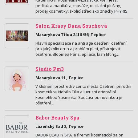
Kadeřnictví, kosmetika-vizážistika, wellness,
pedikúra-manikúra, masáže, oscilační plošiny,
prodej kosmetiky, školicí středisko značky PHYRIS.
Salon Krásy Dana Souchová
Masarykova Třída 2416 /56, Teplice
Hlavní specializace na anti age ošetření, ošetření
pro jakýkoliv druh a problém pleti, přístrojová
ošetření, Bloomea Paris, epilace, lash lifting,…
Studio Pm3
Masarykova 11 , Teplice
V klidném prostředí v centu města.Ošetření přírodní
kosmetikou Nobilis Tilia a luxusní orientální
kosmetikou Yasminka. Současnou novinkou je
ošetření…
Babor Beauty Spa
Lázeňský Sad 2, Teplice
BABOR BEAUTY SPA je firemní kosmetický salon