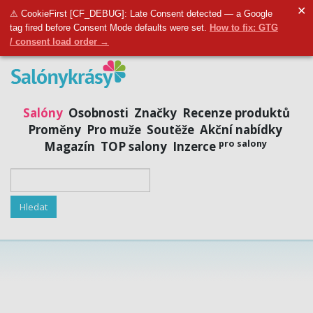
✕
Přidat salon
|
Přihlásit se
|
Registrovat se
⚠ CookieFirst [CF_DEBUG]: Late Consent detected — a Google
tag fired before Consent Mode defaults were set.
How to fix: GTG
/ consent load order →
Salóny
Osobnosti
Značky
Recenze produktů
Proměny
Pro muže
Soutěže
Akční nabídky
pro salony
Magazín
TOP salony
Inzerce