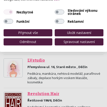
Mírové Náměstí 23/15, Litoměřice
Sledování výkonu
Kadeřnické služby, kosmetické služby, mokrá
Nezbytné
stránek
pedikúra. Tel - 722153721, 728848987, 605081806.
Funkční
Reklamní
Kosmetický salon Radka Havlíková
Přijmout vše
Uložit nastavení
Kosova 184/9 , Děčín
Odborné kosmetické služby, poradna péči o pleť,
Odmítnout
Spravovat nastavení
laserová terapie, odborné líčení pleti na různé
přiležitosti, poradenství líčení.
LVstudio
Přemyslova ul. 16, Staré město , Děčín
Pedikúra, manikúra, nehtová modeláž, parafínové
zábaly, depilace horkým voskem Masáže,
kosmetika
Revolution Hair
Řetězová 196/6, Děčín