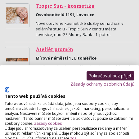
Tropic Sun - kosmetika
Osvoboditelů 1191, Lovosice
Nově otevřené kosmetické služby se nachází v
solárním studiu - Tropic Sun v centru města
Lovosice, nad GE Money Bank - 1. patro.
Ateliér proměn
Mírové náměstí 1 , Litoměřice
Tvoříme Vaši krásu. Vizážistické a kosmetické studio
realizuje proměny image žen i mužů, účesy, oblékání
Pokračovat bez přijetí
a celkovou image, vše i pro firmy. Tvoříme i…
Zásady ochrany osobních údajů
Kosmetika POD MARJÁNKOU
Tento web používá cookies
Bělohorská 197/126 , Praha
Tato webová stránka ukládá data, jako jsou soubory cookie, aby
umožnila základní fungování stránek, jakož i marketing, personalizaci a
Kosmetika, vizážistika a permanentní prodlužování
analýzu. Nastavení můžete kdykoli změnit nebo přijmout výchozí
řas.
nastavení. Tento banner můžete zavřít a pokračovat pouze se základními
soubory cookie.
Zásady cookies
Údaje jsou shromažďovány za účelem personalizace reklamy a měření
LAVANDE - kadeřnictví, pedikúra,
účinnosti reklamních kampaní. Údaje mohou být sdíleny se společností
kosmetika
Google LLC, více informací naleznete
zde
.