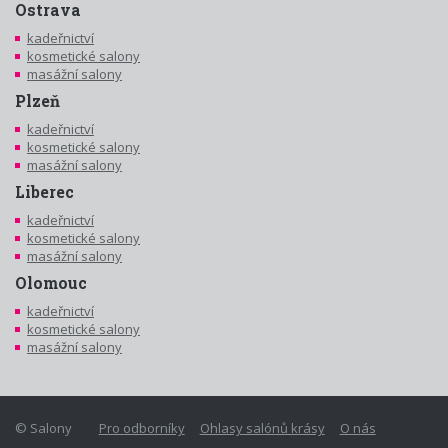
Ostrava
kadeřnictví
kosmetické salony
masážní salony
Plzeň
kadeřnictví
kosmetické salony
masážní salony
Liberec
kadeřnictví
kosmetické salony
masážní salony
Olomouc
kadeřnictví
kosmetické salony
masážní salony
© Salony
Pro odborníky
Ohlasy salónů krásy
O nás