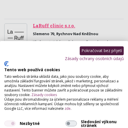
LaRuff clinic s.r.o.
Slemeno 70, Rychnov Nad Kněžnou
Klinika estetické medicíny a wellness komplex pro
vaši pleť, tělo i mysl.
Pokračovat bez přijetí
Zásady ochrany osobních údajů
Kosmetické A Nehtové Studio Cool
Smetanova 481/13 , Žďár Nad Sázavou
Tento web používá cookies
Tato webová stránka ukládá data, jako jsou soubory cookie, aby
Kosmetická ošetření všech typů pleti - manuální -
umožnila základní fungování stránek, jakož i marketing, personalizaci a
přístrojová, Modeláž nehtů - Nail Art, Manikúra, P-
analýzu. Nastavení můžete kdykoli změnit nebo přijmout výchozí
shine, Regenerace, Masáže, Lymfodrenáže,
nastavení. Tento banner můžete zavřít a pokračovat pouze se základními
zábaly…
soubory cookie.
Zásady cookies
Údaje jsou shromažďovány za účelem personalizace reklamy a měření
účinnosti reklamních kampaní. Údaje mohou být sdíleny se společností
Kosmetika LYmFA
Google LLC, více informací naleznete
zde
.
Smetanova 13 , Žďár Nad Sázavou
Sledování výkonu
Tento kosmetický salón sídlící ve Žďáru nad
Nezbytné
stránek
Sázavou Vám nabízí prodlužování řas, široký výběr