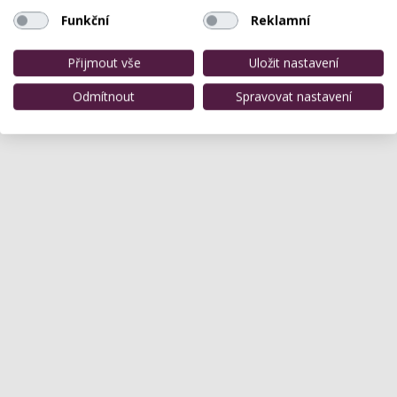
masáží, kosmetická ošetření, manikúru, pedikúru,…
Funkční
Reklamní
Přijmout vše
Uložit nastavení
Odmítnout
Spravovat nastavení