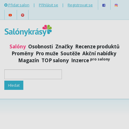
Přidat salon
|
Přihlásit se
|
Registrovat se
Salóny
Osobnosti
Značky
Recenze produktů
Proměny
Pro muže
Soutěže
Akční nabídky
pro salony
Magazín
TOP salony
Inzerce