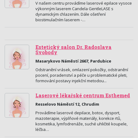
V našem centru provádíme laserové epilace vysoce
výkonným laserem Candela GentleLASE s
dynamickým chlazením. Dále ošetření
biostimulačním laserem -…
Estetický salon Dr. Radoslava
Svobody
Masarykovo Náměstí 2667, Pardubice
Odstranění vrásek, omlazení pokožky, odstranění
pocení, poradenství a péče u problematické pleti,
formování postavy injekční metodou...
Laserové lékařské centrum Esthemed
Resselovo Náměstí 12, Chrudim
Provádíme laserové depilace, botox, dysport,
mazoterapie, výplňové materiály, korekce rtů,
kosmetika, lymfodrenáže, suché uhličité koupele,
léčba…