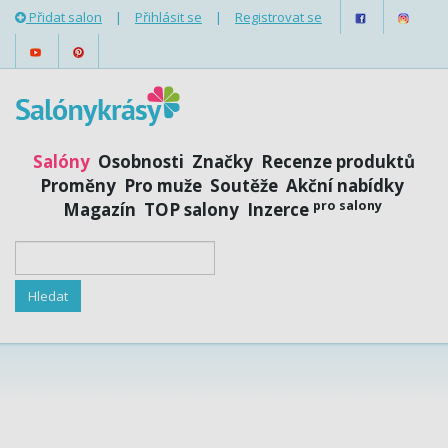
Přidat salon
|
Přihlásit se
|
Registrovat se
Salóny
Osobnosti
Značky
Recenze produktů
Proměny
Pro muže
Soutěže
Akční nabídky
pro salony
Magazín
TOP salony
Inzerce