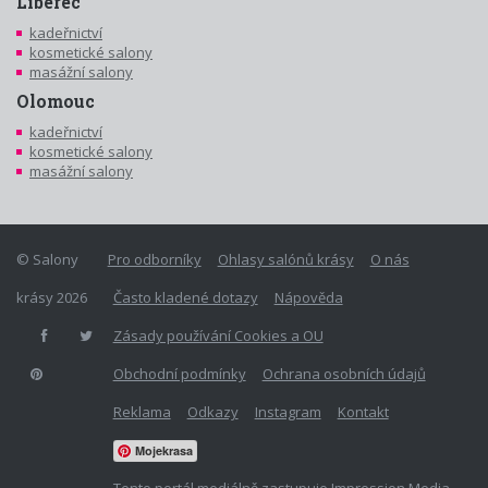
Liberec
kadeřnictví
kosmetické salony
masážní salony
Olomouc
kadeřnictví
kosmetické salony
masážní salony
© Salony
Pro odborníky
Ohlasy salónů krásy
O nás
krásy 2026
Často kladené dotazy
Nápověda
Zásady používání Cookies a OU
Obchodní podmínky
Ochrana osobních údajů
Reklama
Odkazy
Instagram
Kontakt
Mojekrasa