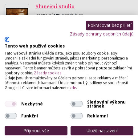
Sluneční studio
Kostelní 101, Pardubice
Relaxační studio-
Pokračovat bez přijetí
HUBNUTÍ....BODYSTYLING,LYMFODRENÁŽE,SOLNÁ
Zásady ochrany osobních údajů
JESKYNĚ,SKOŘICOVÉ ZÁBALY,SAUNA INFRA OBLEK
Tento web používá cookies
Masáže Primulka
Tato webová stránka ukládá data, jako jsou soubory cookie, aby
umožnila základní fungování stránek, jakož i marketing, personalizaci a
Bělobranské náměstí 140 , Pardubice
analýzu. Nastavení můžete kdykoli změnit nebo přijmout výchozí
Masáže klasické, relaxační, lymfatická, čokoládová,
nastavení. Tento banner můžete zavřít a pokračovat pouze se základními
indická, Breussova, reflexní, medová, reiki, Dornova
soubory cookie.
Zásady cookies
Údaje jsou shromažďovány za účelem personalizace reklamy a měření
metoda.
účinnosti reklamních kampaní. Údaje mohou být sdíleny se společností
Google LLC, více informací naleznete
zde
.
Nehtové studio - Lucie Žáková
S. K. Neumanna 1220, Pardubice
Sledování výkonu
Nezbytné
stránek
Nehtová modeláž, gellak, manikúra.
Funkční
Reklamní
Hany bany Pardubice
Přijmout vše
Uložit nastavení
Štrossova 172 , Pardubice