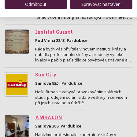
Odmítnout
Spravovat nastavení
V "domácím" prostředí čistě dámského fitness
centra nabízíme rychlou, zábavnou a efektivní
formu cvičení na originálních strojích PowerPlate, v…
Institut Guinot
Pod Vinicí 2843, Pardubice
Ráda bych Vás přivítala v novém institutu krásy a
nabídla profesionální služby a produkty vysoké
kvality v péči o pleť a tělo celosvětově uznávané a…
Sun City
Smilova 920 , Pardubice
Naše firma se zabývá provozováním solárních
studií, prodejem solárií a dále veškerým servisem
při jejich instalaci a údržbě.
AMSALON
Smilova 308, Pardubice
Nabízíme profesionální kadeřnické služby v