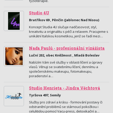
fyzioterapie.
Studio 4U
Bratříkov 69 , Pěnčín (Jablonec Nad Nisou)
Koncept Studia 4U slučuje nadčasovost, styl,
kreativitu a originalitu s péčí a relaxem. Pracujeme s
unikátní Italskou kosmetikou, jenž se řadí mezi…
Naďa Paulů - profesionální vizážista
Luční 202, obec Kněžmost , Mladá Boleslav
Nabízím Vám své služby v oblasti líčení a úpravy
vlasů. Věnuji se svatebnímu líčení, dennímu a
společenskému makeupu, fotomakeupu,
poradenství a…
Studio Henrieta - Jindra Věchtová
Tyršova 497, Semily
Služby pro zdraví a krásu - formování postavy či
odstranění problémů se stárnoucí pokožkou i
celulitidou pomocí Vacu-press, detoxikační a…