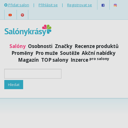
Přidat salon
|
Přihlásit se
|
Registrovat se
Salóny
Osobnosti
Značky
Recenze produktů
Proměny
Pro muže
Soutěže
Akční nabídky
pro salony
Magazín
TOP salony
Inzerce