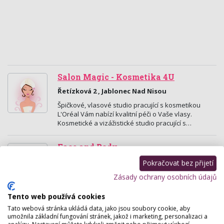
Salon Magic - Kosmetika 4U
Řetízková 2 , Jablonec Nad Nisou
Špičkové, vlasové studio pracující s kosmetikou
L'Oréal Vám nabízí kvalitní péči o Vaše vlasy.
Kosmetické a vizážistické studio pracující s…
Face and Body
Skřivánčí 49 , Jablonec Nad Nisou
Pokračovat bez přijetí
Kosmetický salon Face and Body.
Zásady ochrany osobních údajů
Tento web používá cookies
Salon Chic
Tato webová stránka ukládá data, jako jsou soubory cookie, aby
umožnila základní fungování stránek, jakož i marketing, personalizaci a
Mánesova 20, Jablonec Nad Nisou