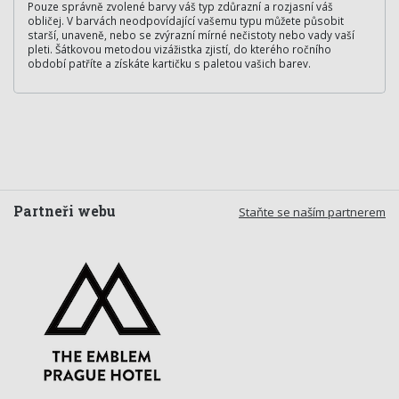
Pouze správně zvolené barvy váš typ zdůrazní a rozjasní váš
obličej. V barvách neodpovídající vašemu typu můžete působit
starší, unaveně, nebo se zvýrazní mírné nečistoty nebo vady vaší
pleti. Šátkovou metodou vizážistka zjistí, do kterého ročního
období patříte a získáte kartičku s paletou vašich barev.
Partneři webu
Staňte se naším partnerem