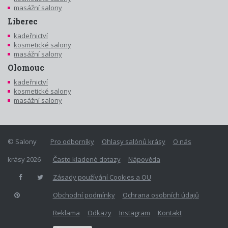
masážní salony
Liberec
kadeřnictví
kosmetické salony
masážní salony
Olomouc
kadeřnictví
kosmetické salony
masážní salony
© Salony
Pro odborníky
Ohlasy salónů krásy
O nás
krásy 2026
Často kladené dotazy
Nápověda
Zásady používání Cookies a OU
Obchodní podmínky
Ochrana osobních údajů
Reklama
Odkazy
Instagram
Kontakt