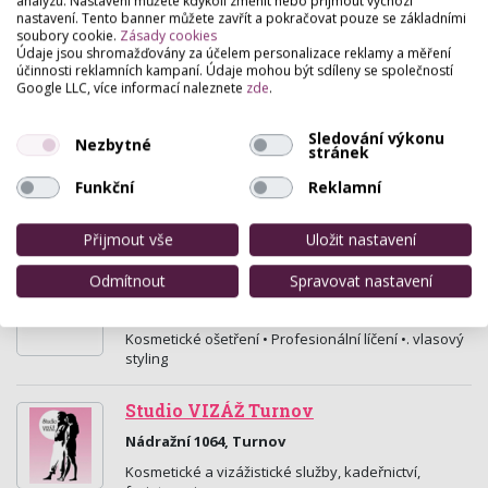
analýzu. Nastavení můžete kdykoli změnit nebo přijmout výchozí
Prodlužování vlasů metodou Hairdreams. Vlasové,
nastavení. Tento banner můžete zavřít a pokračovat pouze se základními
kosmetické a vizážistické studio. Salon poskytuje
soubory cookie.
Zásady cookies
Údaje jsou shromažďovány za účelem personalizace reklamy a měření
kompletní služby a spolupracuje se značkami L
účinnosti reklamních kampaní. Údaje mohou být sdíleny se společností
´Oréal…
Google LLC, více informací naleznete
zde
.
Image studio
Sledování výkonu
Nezbytné
stránek
Smetanova 41, Jablonec Nad Nisou
Pracuji jako odborný poradce pro komunikaci a
Funkční
Reklamní
profesionální vzhled, konzultant osobního stylu a
vizážistka. Poskytuji komplexní poradenské a…
Přijmout vše
Uložit nastavení
Ili • skin
Odmítnout
Spravovat nastavení
Palackého 128/47, Jablonec Nad Nisou
Kosmetické ošetření • Profesionální líčení •. vlasový
styling
Studio VIZÁŽ Turnov
Nádražní 1064, Turnov
Kosmetické a vizážistické služby, kadeřnictví,