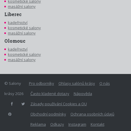
kosmetické salony
masážní salony
Liberec
kadeřnictví
kosmetické salony
masážní salony
Olomouc
kadeřnictví
kosmetické salony
masážní salony
© Salony
Pro odborníky
Ohlasy salónů krásy
O nás
krásy 2026
Často kladené dotazy
Nápověda
Zásady používání Cookies a OU
Obchodní podmínky
Ochrana osobních údajů
Reklama
Odkazy
Instagram
Kontakt