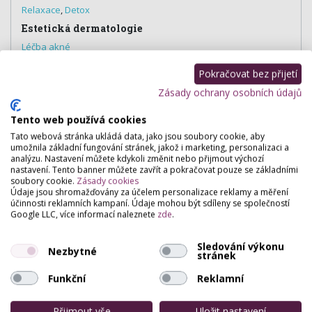
Relaxace
,
Detox
Estetická dermatologie
Léčba akné
Pokračovat bez přijetí
Zásady ochrany osobních údajů
Hodnocení salónu
Tento web používá cookies
Tato webová stránka ukládá data, jako jsou soubory cookie, aby
Pro přidání hodnocení se
přihlašte
.
umožnila základní fungování stránek, jakož i marketing, personalizaci a
analýzu. Nastavení můžete kdykoli změnit nebo přijmout výchozí
Zatím zde není žádné hodnocení.
nastavení. Tento banner můžete zavřít a pokračovat pouze se základními
soubory cookie.
Zásady cookies
Údaje jsou shromažďovány za účelem personalizace reklamy a měření
účinnosti reklamních kampaní. Údaje mohou být sdíleny se společností
Google LLC, více informací naleznete
zde
.
Sledování výkonu
Nezbytné
stránek
Funkční
Reklamní
Přijmout vše
Uložit nastavení