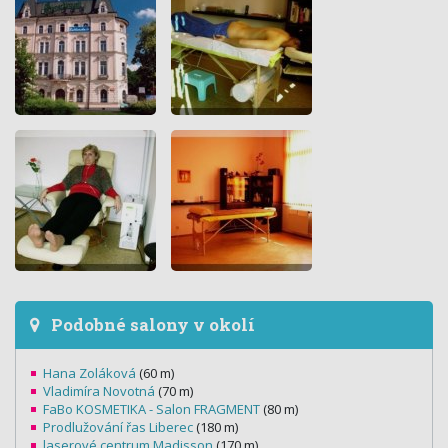
Podobné salony v okolí
Hana Zoláková
(60 m)
Vladimíra Novotná
(70 m)
FaBo KOSMETIKA - Salon FRAGMENT
(80 m)
Prodlužování řas Liberec
(180 m)
laserové centrum Madisson
(170 m)