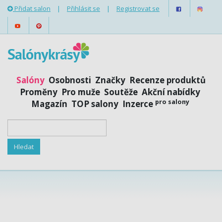
Přidat salon
|
Přihlásit se
|
Registrovat se
Salóny
Osobnosti
Značky
Recenze produktů
Proměny
Pro muže
Soutěže
Akční nabídky
pro salony
Magazín
TOP salony
Inzerce