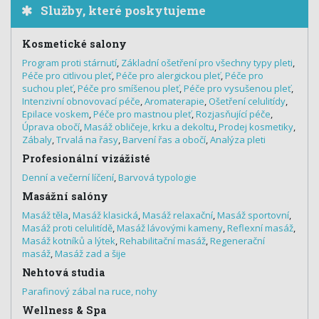
Služby, které poskytujeme
Kosmetické salony
Program proti stárnutí
,
Základní ošetření pro všechny typy pleti
,
Péče pro citlivou pleť
,
Péče pro alergickou pleť
,
Péče pro
suchou pleť
,
Péče pro smíšenou pleť
,
Péče pro vysušenou pleť
,
Intenzivní obnovovací péče
,
Aromaterapie
,
Ošetření celulitídy
,
Epilace voskem
,
Péče pro mastnou pleť
,
Rozjasňující péče
,
Úprava obočí
,
Masáž obličeje, krku a dekoltu
,
Prodej kosmetiky
,
Zábaly
,
Trvalá na řasy
,
Barvení řas a obočí
,
Analýza pleti
Profesionální vizážisté
Denní a večerní líčení
,
Barvová typologie
Masážní salóny
Masáž těla
,
Masáž klasická
,
Masáž relaxační
,
Masáž sportovní
,
Masáž proti celulitídě
,
Masáž lávovými kameny
,
Reflexní masáž
,
Masáž kotníků a lýtek
,
Rehabilitační masáž
,
Regenerační
masáž
,
Masáž zad a šije
Nehtová studia
Parafinový zábal na ruce, nohy
Wellness & Spa