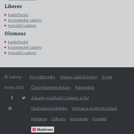
Liberec
kadeřnictví
kosmetické salony
masážní salony
Olomouc
kadeřnictví
kosmetické salony
masážní salony
© Salony
Pro odborníky
Ohlasy salónů krásy
O nás
krásy 2026
Často kladené dotazy
Nápověda
Zásady používání Cookies a OU
Obchodní podmínky
Ochrana osobních údajů
Reklama
Odkazy
Instagram
Kontakt
Mojekrasa