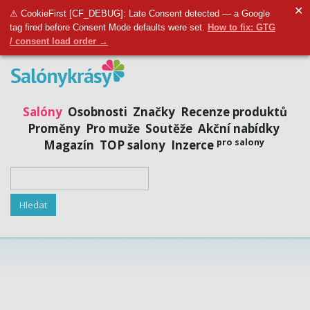
✕
Přidat salon
|
Přihlásit se
|
Registrovat se
⚠ CookieFirst [CF_DEBUG]: Late Consent detected — a Google
tag fired before Consent Mode defaults were set.
How to fix: GTG
/ consent load order →
Salóny
Osobnosti
Značky
Recenze produktů
Proměny
Pro muže
Soutěže
Akční nabídky
pro salony
Magazín
TOP salony
Inzerce