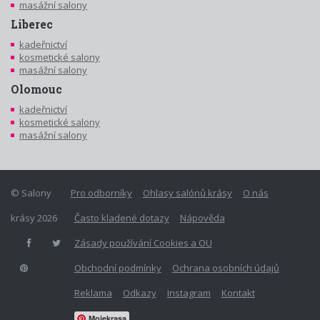
masážní salony
Liberec
kadeřnictví
kosmetické salony
masážní salony
Olomouc
kadeřnictví
kosmetické salony
masážní salony
© Salony
Pro odborníky
Ohlasy salónů krásy
O nás
krásy 2026
Často kladené dotazy
Nápověda
Zásady používání Cookies a OU
Obchodní podmínky
Ochrana osobních údajů
Reklama
Odkazy
Instagram
Kontakt
Mojekrasa