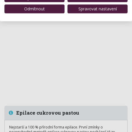
Odmítnout
Spravovat nastavení
Epilace cukrovou pastou
Nejstarší a 100 % přírodní forma epilace. První zmínky o
pozoruhodné metodě epilace cukrovou pastou pocházejí již ze