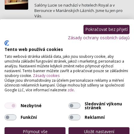
Salóny Lucie se nachází v hotelech Royal a v
Berounce v Mariánských Lázních. Jsme tu jen pro
Vás.
Pokračovat bez přijetí
Laiblová studio
Zásady ochrany osobních údajů
Rooseveltova 738, Stříbro
Péče o pleť a tělo kosmetikou Phyris. Péče o ruce
Tento web používá cookies
CND, Cuccio, Schellack, Platinum, EBD. Péče o nohy
Tato webová stránka ukládá data, jako jsou soubory cookie, aby
Footlogix.
umožnila základní fungování stránek, jakož i marketing, personalizaci a
analýzu. Nastavení můžete kdykoli změnit nebo přijmout výchozí
nastavení. Tento banner můžete zavřít a pokračovat pouze se základními
Salon Karla
soubory cookie.
Zásady cookies
Údaje jsou shromažďovány za účelem personalizace reklamy a měření
Sadová 4850, Chomutov
účinnosti reklamních kampaní. Údaje mohou být sdíleny se společností
Kosmetické a masérské služby.
Google LLC, více informací naleznete
zde
.
Sledování výkonu
Nezbytné
stránek
Funkční
Reklamní
Přijmout vše
Uložit nastavení