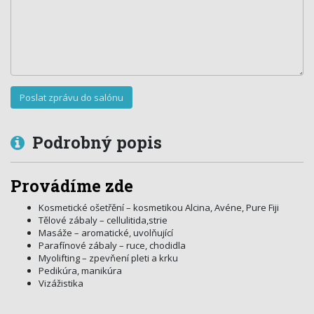
Podrobný popis
Provádíme zde
Kosmetické ošetřění – kosmetikou Alcina, Avéne, Pure Fiji
Tělové zábaly – cellulitida,strie
Masáže – aromatické, uvolňující
Parafínové zábaly – ruce, chodidla
Myolifting – zpevňení pleti a krku
Pedikúra, manikúra
Vizážistika