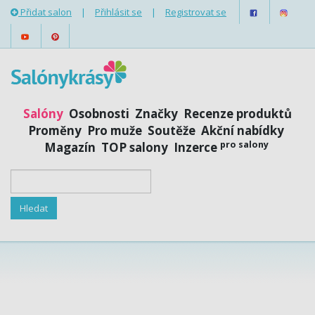
Přidat salon
|
Přihlásit se
|
Registrovat se
Salóny
Osobnosti
Značky
Recenze produktů
Proměny
Pro muže
Soutěže
Akční nabídky
pro salony
Magazín
TOP salony
Inzerce