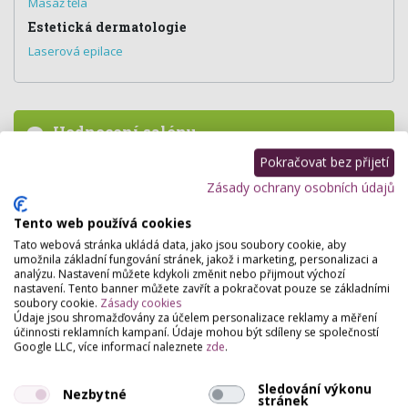
Masáž těla
Estetická dermatologie
Laserová epilace
Hodnocení salónu
Pokračovat bez přijetí
Pro přidání hodnocení se
přihlašte
.
Zásady ochrany osobních údajů
Zatím zde není žádné hodnocení.
Tento web používá cookies
Tato webová stránka ukládá data, jako jsou soubory cookie, aby
umožnila základní fungování stránek, jakož i marketing, personalizaci a
analýzu. Nastavení můžete kdykoli změnit nebo přijmout výchozí
nastavení. Tento banner můžete zavřít a pokračovat pouze se základními
soubory cookie.
Zásady cookies
Údaje jsou shromažďovány za účelem personalizace reklamy a měření
účinnosti reklamních kampaní. Údaje mohou být sdíleny se společností
Google LLC, více informací naleznete
zde
.
Sledování výkonu
Nezbytné
stránek