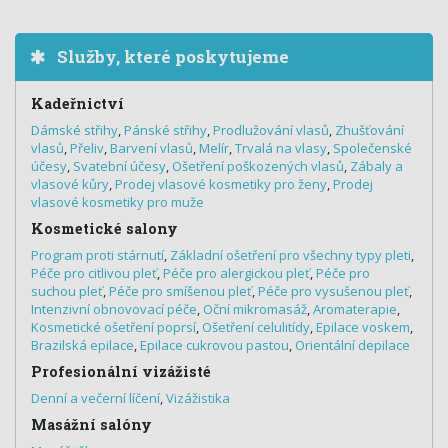
Služby, které poskytujeme
Kadeřnictví
Dámské střihy
,
Pánské střihy
,
Prodlužování vlasů
,
Zhušťování
vlasů
,
Přeliv
,
Barvení vlasů
,
Melír
,
Trvalá na vlasy
,
Společenské
účesy
,
Svatební účesy
,
Ošetření poškozených vlasů
,
Zábaly a
vlasové kůry
,
Prodej vlasové kosmetiky pro ženy
,
Prodej
vlasové kosmetiky pro muže
Kosmetické salony
Program proti stárnutí
,
Základní ošetření pro všechny typy pleti
,
Péče pro citlivou pleť
,
Péče pro alergickou pleť
,
Péče pro
suchou pleť
,
Péče pro smíšenou pleť
,
Péče pro vysušenou pleť
,
Intenzivní obnovovací péče
,
Oční mikromasáž
,
Aromaterapie
,
Kosmetické ošetření poprsí
,
Ošetření celulitídy
,
Epilace voskem
,
Brazilská epilace
,
Epilace cukrovou pastou
,
Orientální depilace
Profesionální vizážisté
Denní a večerní líčení
,
Vizážistika
Masážní salóny