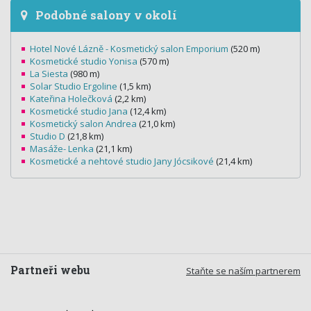
Podobné salony v okolí
Hotel Nové Lázně - Kosmetický salon Emporium
(520 m)
Kosmetické studio Yonisa
(570 m)
La Siesta
(980 m)
Solar Studio Ergoline
(1,5 km)
Kateřina Holečková
(2,2 km)
Kosmetické studio Jana
(12,4 km)
Kosmetický salon Andrea
(21,0 km)
Studio D
(21,8 km)
Masáže- Lenka
(21,1 km)
Kosmetické a nehtové studio Jany Jócsikové
(21,4 km)
Partneři webu
Staňte se naším partnerem