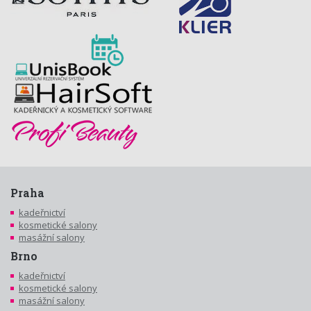
Praha
kadeřnictví
kosmetické salony
masážní salony
Brno
kadeřnictví
kosmetické salony
masážní salony