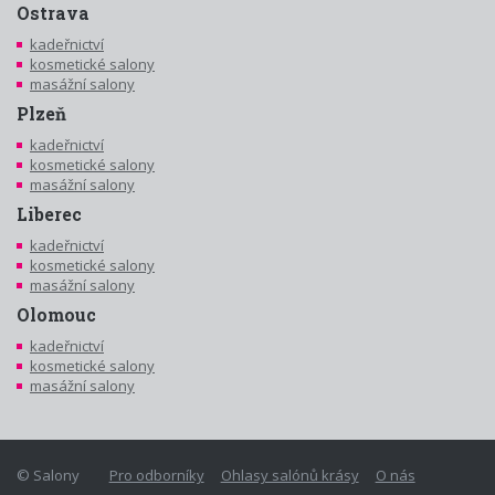
Ostrava
kadeřnictví
kosmetické salony
masážní salony
Plzeň
kadeřnictví
kosmetické salony
masážní salony
Liberec
kadeřnictví
kosmetické salony
masážní salony
Olomouc
kadeřnictví
kosmetické salony
masážní salony
© Salony
Pro odborníky
Ohlasy salónů krásy
O nás