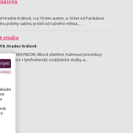
ežalová
d Hradce Králové, cca 10 min autem, a 16 km od Pardubice
dou polohy salónu je klid od rušného města,…
é studio
/9, Hradec Králové
usní péčí SKEYNDOR, tělová ošetření, hubnoucí procedury
vacupress + lymfodrenáž, vizážistické služby a…
ijetí
 údajů
ákladní
ete
 a
osti
ce