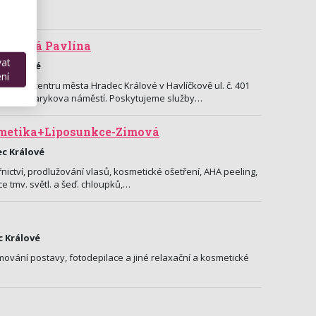
jánková Pavlína
vat
c Králové
ní
přímo v centru města Hradec Králové v Havlíčkově ul. č. 401
kosti Masarykova náměstí. Poskytujeme služby…
metika+Liposunkce-Zimová
ec Králové
nictví, prodlužování vlasů, kosmetické ošetření, AHA peeling,
ce tmv. světl. a šeď. chloupků,…
c Králové
mování postavy, fotodepilace a jiné relaxační a kosmetické