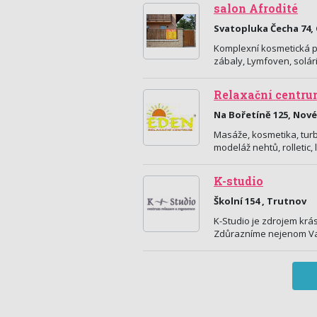
salon Afrodité
Svatopluka Čecha 74,
Komplexní kosmetická pé
zábaly, Lymfoven, solá
Relaxační centru
Na Bořetíně 125, Nov
Masáže, kosmetika, turbo
modeláž nehtů, rolletic,
K-studio
Školní 154 , Trutnov
K-Studio je zdrojem krásy
Zdůrazníme nejenom Vaš