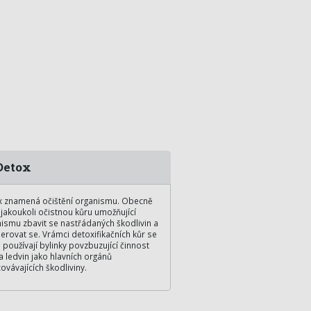
etox
x znamená očištění organismu. Obecně
 jakoukoli očistnou kůru umožňující
ismu zbavit se nastřádaných škodlivin a
erovat se. Vrámci detoxifikačních kůr se
 používají bylinky povzbuzující činnost
 a ledvin jako hlavních orgánů
ovávajících škodliviny.