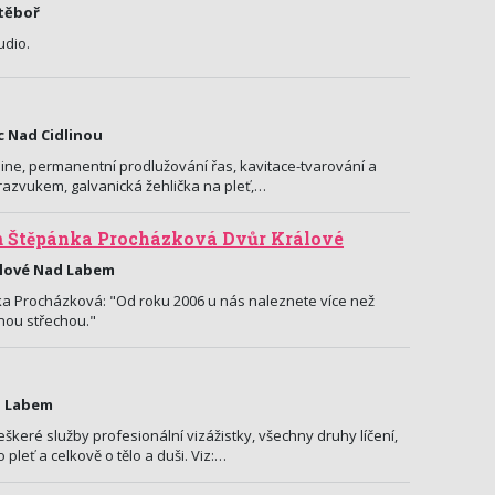
otěboř
udio.
c Nad Cidlinou
line, permanentní prodlužování řas, kavitace-tvarování a
trazvukem, galvanická žehlička na pleť,…
m Štěpánka Procházková Dvůr Králové
álové Nad Labem
ka Procházková: "Od roku 2006 u nás naleznete více než
nou střechou."
d Labem
eškeré služby profesionální vizážistky, všechny druhy líčení,
 pleť a celkově o tělo a duši. Viz:…