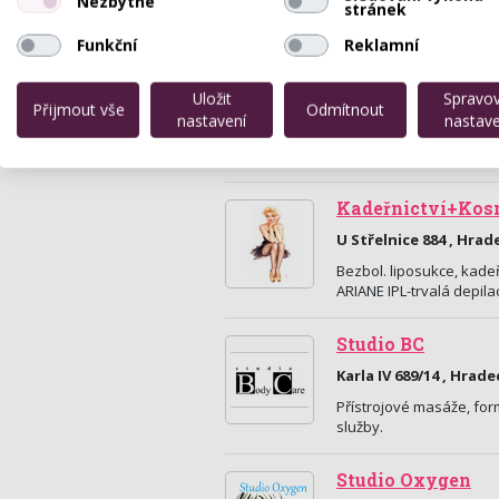
Nezbytné
stránek
Funkční
Reklamní
Salon PROFI - Ba
Uložit
Spravo
Havlíčkova 401, Hrade
Přijmout vše
Odmítnout
nastavení
nastave
Salon PROFI se nachází 
ve druhém patře v blíz
Kadeřnictví+Kos
U Střelnice 884 , Hrad
Bezbol. liposukce, kadeř
ARIANE IPL-trvalá depila
Studio BC
Karla IV 689/14 , Hrade
Přístrojové masáže, for
služby.
Studio Oxygen