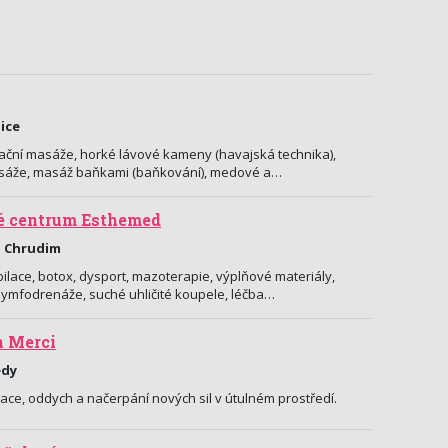
ice
xační masáže, horké lávové kameny (havajská technika),
asáže, masáž baňkami (baňkování), medové a…
é centrum Esthemed
, Chrudim
lace, botox, dysport, mazoterapie, výplňové materiály,
 lymfodrenáže, suché uhličité koupele, léčba…
n Merci
edy
ace, oddych a načerpání nových sil v útulném prostředí.