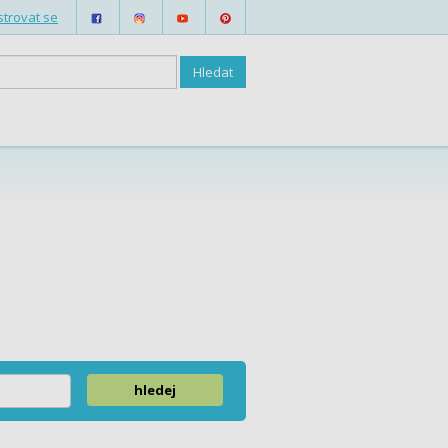
strovat se
hledej