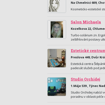
Na Chmelnici 609, Ch
Kosmeticko-estetické st
Salon Michaela
Kozelkova 22, Chlume
Turbo-solárium zn. Ergo
zeštíhlování postavy ul
Estetické centru
Preslova 449, Dvůr Kr
Estetická centra Štěpán
padesát služeb pod jed
Studio Orchidej
1.Máje 539 , Týnec Na
Studio Orchidej nabízí v
poradnu v oblasti péče o