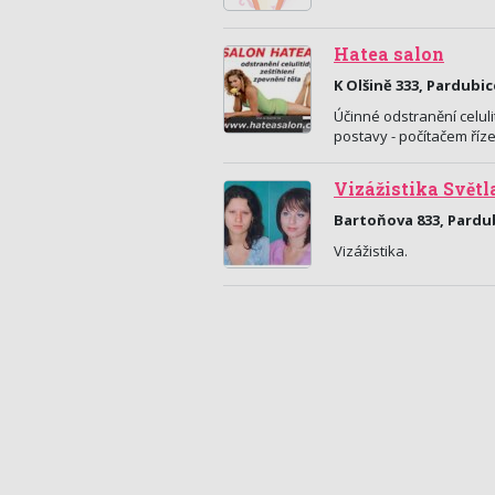
Hatea salon
K Olšině 333, Pardubic
Účinné odstranění celul
postavy - počítačem říz
Vizážistika Světl
Bartoňova 833, Pardu
Vizážistika.