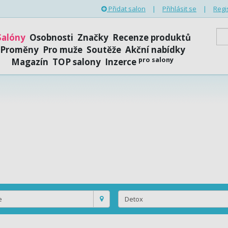
Přidat salon
|
Přihlásit se
|
Regi
Salóny
Osobnosti
Značky
Recenze produktů
Proměny
Pro muže
Soutěže
Akční nabídky
pro salony
Magazín
TOP salony
Inzerce