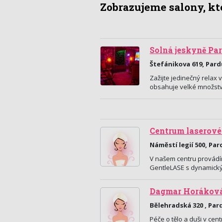
Zobrazujeme salony, kte
Solná jeskyně Pa
Štefánikova 619, Par
Zažijte jedinečný relax v
obsahuje velké množství
Centrum laserové
Náměstí legií 500, Pa
V našem centru provád
GentleLASE s dynamický
Dagmar Horákov
Bělehradská 320 , Par
Péče o tělo a duši v cen