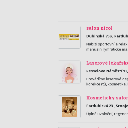
salon nicol
Dubinská 758 , Pardub
Nabízí sportovní a rela
manuální lymfatické m
Laserové lékařsk
Resselovo Náměstí 12
Provádíme laserové depi
korekce rtů, kosmetika,
Kosmetický saló
Pardubická 23 , Srnoj
Úplné uvolnění, regener