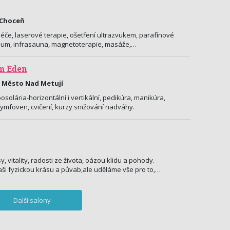
 Choceň
če, laserové terapie, ošetření ultrazvukem, parafínové
rium, infrasauna, magnetoterapie, masáže,…
m Eden
é Město Nad Metují
solária-horizontální i vertikální, pedikúra, manikúra,
 lymfoven, cvičení, kurzy snižování nadváhy.
, vitality, radosti ze života, oázou klidu a pohody.
i fyzickou krásu a půvab,ale uděláme vše pro to,…
Další salony