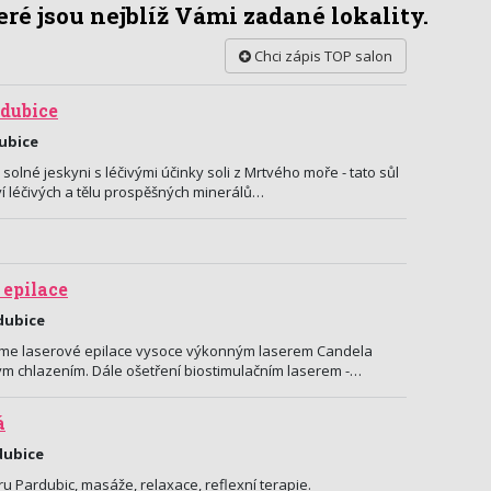
ré jsou nejblíž Vámi zadané lokality.
Chci zápis TOP salon
rdubice
dubice
 solné jeskyni s léčivými účinky soli z Mrtvého moře - tato sůl
 léčivých a tělu prospěšných minerálů…
 epilace
rdubice
íme laserové epilace vysoce výkonným laserem Candela
m chlazením. Dále ošetření biostimulačním laserem -…
á
dubice
tru Pardubic, masáže, relaxace, reflexní terapie.