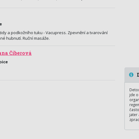
e
itidy a podkožního tuku - Vacupress. Zpevnění a tvarování
ené hubnutí. Ruční masáže.
ana Čiberová
bice
D
Deto
jde o
organ
regen
často
jater
zprac