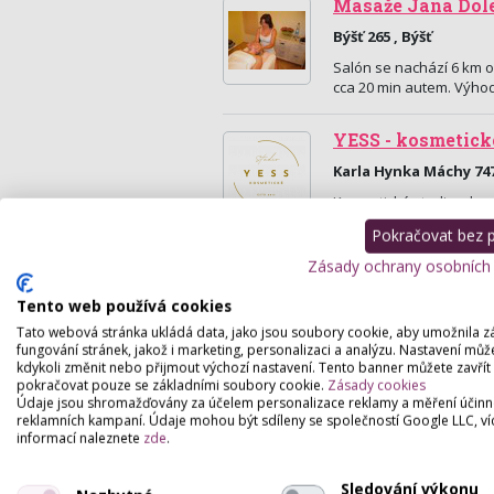
Masáže Jana Dol
Býšť 265 , Býšť
Salón se nachází 6 km o
cca 20 min autem. Výho
YESS - kosmetick
Karla Hynka Máchy 747
Kosmetické studio s lux
ultrazvukem + vakuem + 
Pokračovat bez př
Zásady ochrany osobních
Tento web používá cookies
Tato webová stránka ukládá data, jako jsou soubory cookie, aby umožnila z
fungování stránek, jakož i marketing, personalizaci a analýzu. Nastavení můž
kdykoli změnit nebo přijmout výchozí nastavení. Tento banner můžete zavřít
pokračovat pouze se základními soubory cookie.
Zásady cookies
Údaje jsou shromažďovány za účelem personalizace reklamy a měření účinn
reklamních kampaní. Údaje mohou být sdíleny se společností Google LLC, ví
informací naleznete
zde
.
Sledování výkonu