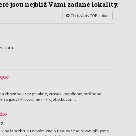
ré jsou nejblíž Vámi zadané lokality.
Chci zápis TOP salon
edikúra.
ique
t a zbavit se jizev po akné, vrásek, popálenin, strií nebo
kvrn a jizev? Provádíme mikrojehličkovou…
dio
ry
s v našem zbrusu novém Vita & Beauty Studio! Vytvořili jsme