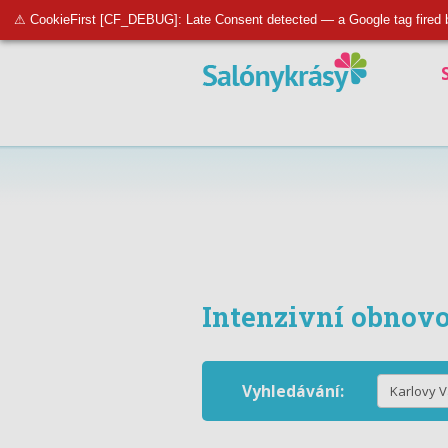
⚠ CookieFirst [CF_DEBUG]: Late Consent detected — a Google tag fired 
Intenzivní obnovo
Vyhledávání: