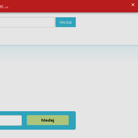
✕
strovat se
der →
hledej