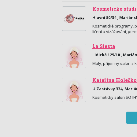
Kosmetické studi
Hlavní 50/34 , Marián
Kosmetické programy, pr
líčení a vizážování, pe
La Siesta
Lidická 125/10 , Mari
Malý, příjemný salon s 
Kateřina Holečk
U Zastávky 334, Mari
Kosmetický salon SOTHY