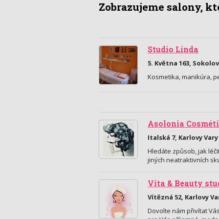
Zobrazujeme salony, kte
Studio Linda
5. Května 163, Sokolov
Kosmetika, manikúra, p
Asolonia Cosmét
Italská 7, Karlovy Vary
Hledáte způsob, jak léči
jiných neatraktivních s
Vita & Beauty stu
Vítězná 52, Karlovy Va
Dovolte nám přivítat Vá