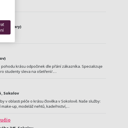
vat
arlovy Vary)
ní
ní třídě.
ov)
a pohodu krásu odpočinek dle přání zákazníka. Specializuje
ro studenty sleva na ošetření/.…
 , Sokolov
by v oblasti péče o krásu člověka v Sokolově. Naše služby:
 make-up, modeláž nehtů, kadeřnictví,…
tudio