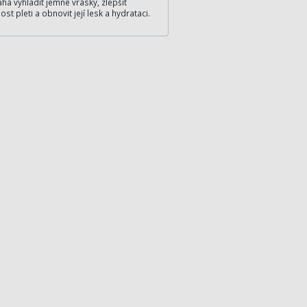
á vyhladit jemné vrásky, zlepšit
ost pleti a obnovit její lesk a hydrataci.