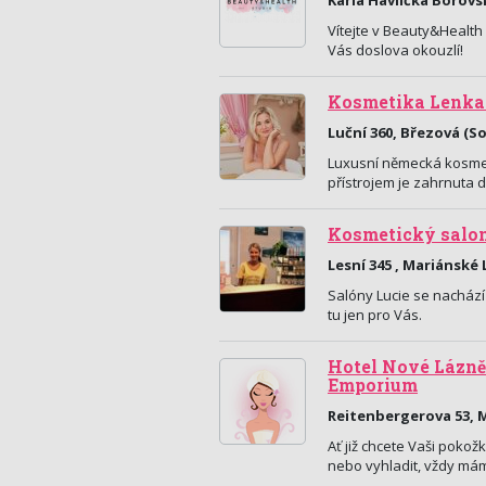
Karla Havlíčka Borovs
Vítejte v Beauty&Health 
Vás doslova okouzlí!
Kosmetika Lenka
Luční 360, Březová (S
Luxusní německá kosmeti
přístrojem je zahrnuta 
Kosmetický salon
Lesní 345 , Mariánské
Salóny Lucie se nachází
tu jen pro Vás.
Hotel Nové Lázně
Emporium
Reitenbergerova 53, 
Ať již chcete Vaši pokožk
nebo vyhladit, vždy mám