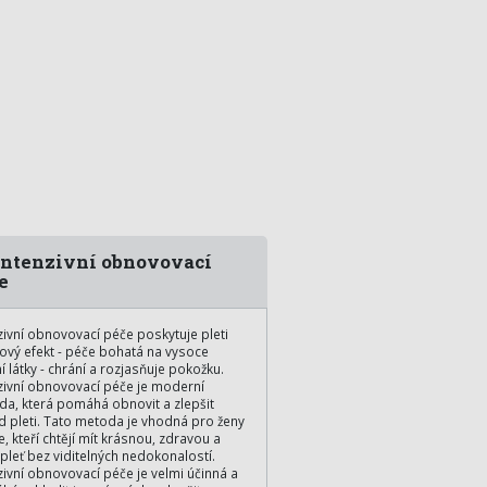
ntenzivní obnovovací
e
zivní obnovovací péče poskytuje pleti
ngový efekt - péče bohatá na vysoce
ní látky - chrání a rozjasňuje pokožku.
zivní obnovovací péče je moderní
a, která pomáhá obnovit a zlepšit
d pleti. Tato metoda je vhodná pro ženy
e, kteří chtějí mít krásnou, zdravou a
 pleť bez viditelných nedokonalostí.
zivní obnovovací péče je velmi účinná a