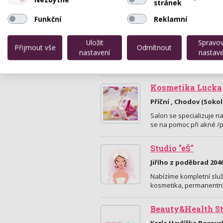
stránek
Funkční
Reklamní
Salon Prestige
Uložit
Spravo
Hlavní 1037, Ostrov (K
Přijmout vše
Odmítnout
nastavení
nastave
Salon se nachází na Hlav
Kosmetika Lucka
Příční , Chodov (Sokol
Salon se specializuje n
se na pomoc při akné /p
Studio "eŠ"
Jiřího z poděbrad 2046
Nabízíme kompletní služ
kosmetika, permanentní
Beauty&Health S