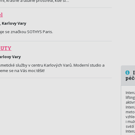
ní, krásné a útulné prostředí, kde si…
l
, Karlovy Vary
uje se značkou SOTHYS Paris.
AUTY
arlovy Vary
etické služby v centru Karlových Varů. Moderní studio a
deme se na Vás moc těšit!
I
péč
Inten
lifti
aktiv
Inten
metod
vzhle
i muž
svěží
Inten