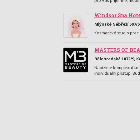
pro Vás příjemné, moder
Windsor Spa Hote
Mlýnské Nábřeží 507/5
Kosmetické studio prac
MASTERS OF BE
Bělehradská 1072/9, K
Nabízíme komplexní kosm
individuální přístup. Bu