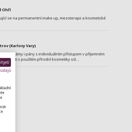
d Ohří
ující se na permanentní make up, mezoterapii a kosmetické
trov (Karlovy Vary)
by pro dámy i pány s individuálním přístupem v příjemném
druhy pleti s použitím přírodní kosmetiky od…
ijetí
 údajů
ákladní
ete
 a
osti
ce