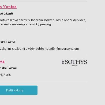
o Yonisa
ské Lázně
otivrásková ošetření laserem, barvení řas a obočí, depilace,
rmanentní make-up, chemický peeling.
ánské Lázně
kvalitními službami a vždy dobře naladěným personálem.
ová
ánské Lázně
S Paris.
Další salony