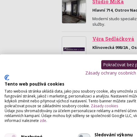
Studio MiKa
Hlavní 714, Ostrov Na
Moderní studo specializ
služby.
Věra Sedláčková
Klínovecká 998/2A , Os
Nabízím kosmetické služ
prostředí, pro všechny 
Pokračovat bez př
Zásady ochrany osobních
Tento web používá cookies
Tato webová stránka ukládá data, jako jsou soubory cookie, aby umožnila z
fungování stránek, jakož i marketing, personalizaci a analýzu. Nastavení můž
kdykoli změnit nebo přijmout výchozí nastavení. Tento banner můžete zavřít
pokračovat pouze se základními soubory cookie.
Zásady cookies
Údaje jsou shromažďovány za účelem personalizace reklamy a měření účinn
reklamních kampaní. Údaje mohou být sdíleny se společností Google LLC, ví
informací naleznete
zde
.
Sledování výkonu
Nezbytné