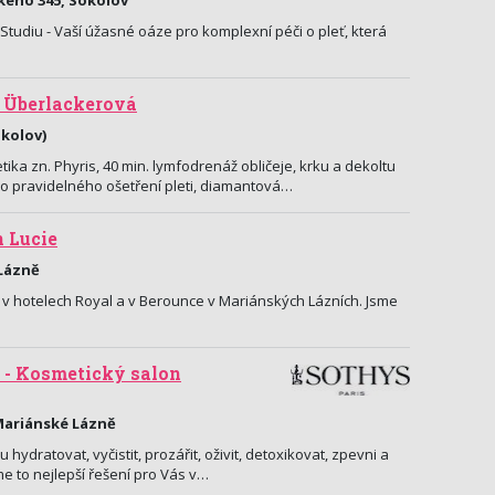
kého 345, Sokolov
Studiu - Vaší úžasné oáze pro komplexní péči o pleť, která
 Überlackerová
okolov)
ka zn. Phyris, 40 min. lymfodrenáž obličeje, krku a dekoltu
do pravidelného ošetření pleti, diamantová…
 Lucie
 Lázně
 v hotelech Royal a v Berounce v Mariánských Lázních. Jsme
 - Kosmetický salon
Mariánské Lázně
u hydratovat, vyčistit, prozářit, oživit, detoxikovat, zpevni a
e to nejlepší řešení pro Vás v…