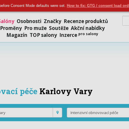
Přidat salon
|
Přihlásit se
|
Regi
before Consent Mode defaults were set.
How to fix: GTG / consent load or
Salóny
Osobnosti
Značky
Recenze produktů
Proměny
Pro muže
Soutěže
Akční nabídky
pro salony
Magazín
TOP salony
Inzerce
vací péče
Karlovy Vary