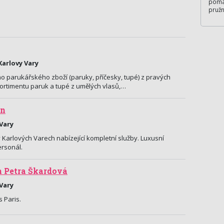
pomáh
pružn
Karlovy Vary
ho parukářského zboží (paruky, příčesky, tupé) z pravých
sortimentu paruk a tupé z umělých vlasů,…
on
 Vary
 Karlových Varech nabízející kompletní služby. Luxusní
ersonál.
 Petra Škardová
 Vary
 Paris.