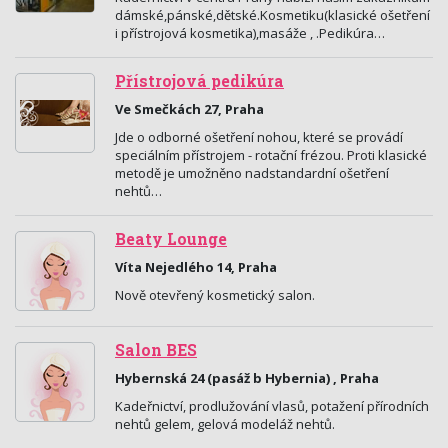
dámské,pánské,dětské.Kosmetiku(klasické ošetření
i přístrojová kosmetika),masáže , .Pedikúra…
Přístrojová pedikúra
Ve Smečkách 27, Praha
Jde o odborné ošetření nohou, které se provádí
speciálním přístrojem - rotační frézou. Proti klasické
metodě je umožněno nadstandardní ošetření
nehtů…
Beaty Lounge
Víta Nejedlého 14, Praha
Nově otevřený kosmetický salon.
Salon BES
Hybernská 24 (pasáž b Hybernia) , Praha
Kadeřnictví, prodlužování vlasů, potažení přírodních
nehtů gelem, gelová modeláž nehtů.