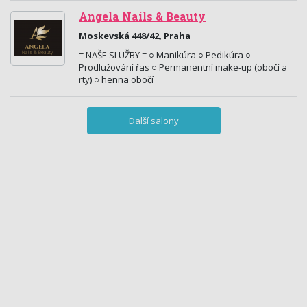
Angela Nails & Beauty
Moskevská 448/42, Praha
= NAŠE SLUŽBY = ○ Manikúra ○ Pedikúra ○
Prodlužování řas ○ Permanentní make-up (obočí a
rty) ○ henna obočí
Další salony