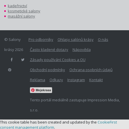
kadeřnictví
kosmetické salony
masážní salony
© Salony
Pro odborníky
Ohlasy salónů krásy
O nás
krásy 2026
Často kladené dotazy
Nápověda
Zásady používání Cookies a OU
Obchodní podmínky
Ochrana osobních údajů
Reklama
Odkazy
Instagram
Kontakt
Mojekrasa
Tento portál mediálně zastupuje Impression Media,
s.r.o.
This cookie table has been created and updated by the
CookieFirst
consent management platform
.