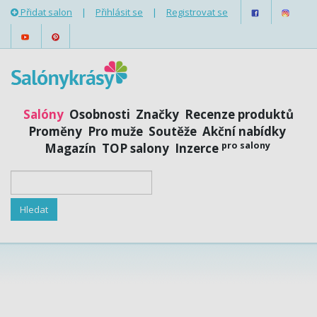
Přidat salon
|
Přihlásit se
|
Registrovat se
Salóny
Osobnosti
Značky
Recenze produktů
Proměny
Pro muže
Soutěže
Akční nabídky
pro salony
Magazín
TOP salony
Inzerce