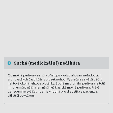
Suchá (medicinální) pedikúra
Od mokré pedikúry se liší v přístupu k odstraňování nežádoucích
zrohovatělých částí kůže z plosek nohou. Vyznačuje se větší péčí o
nehtové okolí i nehtové ploténky. Suchá medicinální pedikúra je totiž
mnohem šetrnější a jemnější než klasická mokrá pedikúra. Právě
vzhledem ke své šetrnosti je vhodná pro diabetiky a pacienty s
citlivější pokožkou.