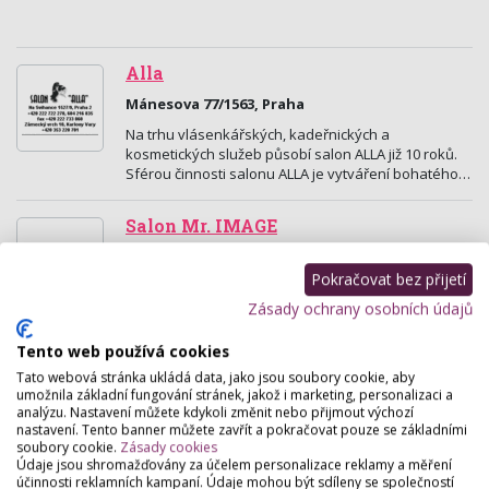
Alla
Mánesova 77/1563, Praha
Na trhu vlásenkářských, kadeřnických a
kosmetických služeb působí salon ALLA již 10 roků.
Sférou činnosti salonu ALLA je vytváření bohatého…
Salon Mr. IMAGE
Slavíkova 27, Praha
Pokračovat bez přijetí
Kadeřnické a vizážistické služby, fotografické
služby, kurzy líčení, svatební a společenský servis,
Zásady ochrany osobních údajů
kosmetika, manikúra - nehtový desing,
poradenství…
Tento web používá cookies
Tato webová stránka ukládá data, jako jsou soubory cookie, aby
umožnila základní fungování stránek, jakož i marketing, personalizaci a
The Amazon Praha 2 - Depilace |
analýzu. Nastavení můžete kdykoli změnit nebo přijmout výchozí
Kosmetika | Manikura | Pedikura |
nastavení. Tento banner můžete zavřít a pokračovat pouze se základními
Masáže
soubory cookie.
Zásady cookies
Údaje jsou shromažďovány za účelem personalizace reklamy a měření
Salmovská 14, Praha
účinnosti reklamních kampaní. Údaje mohou být sdíleny se společností