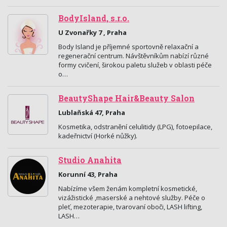
BodyIsland, s.r.o.
U Zvonařky 7 , Praha
Body Island je příjemné sportovně relaxační a
regenerační centrum. Návštěvníkům nabízí různé
formy cvičení, širokou paletu služeb v oblasti péče
o…
BeautyShape Hair&Beauty Salon
Lublaňská 47, Praha
Kosmetika, odstranění celulitidy (LPG), fotoepilace,
kadeřnictví (Horké nůžky).
Studio Anahita
Korunní 43, Praha
Nabízíme všem ženám kompletní kosmetické,
vizážistické ,maserské a nehtové služby. Péče o
pleť, mezoterapie, tvarovaní oboči, LASH lifting,
LASH…