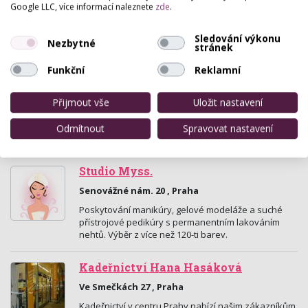
The Amazon řetězec kosmetických salónů v Praze.
Google LLC, více informací naleznete
zde
.
Náš salón u Karlova náměstí se zabývá zejména
přírodními epilacemi, Brazilskými epilacemi,
Sledování výkonu
přírodní…
Nezbytné
stránek
Funkční
Reklamní
Salon Vlaďka
Slavíkova 13 , Praha
Přijmout vše
Uložit nastavení
Náš salon nabízí tyto služby: kadeřnictví, kosmetiku,
manikúru, modelace nehtů, pedikúru, vizážistiku,
Odmítnout
Spravovat nastavení
účesy pomocí počítače, bělení zubů, masáže.…
Studio Myss.
Senovážné nám. 20 , Praha
Poskytování manikúry, gelové modeláže a suché
přístrojové pedikúry s permanentním lakováním
nehtů. Výběr z více než 120-ti barev.
Kadeřnictví Hana Hasáková
Ve Smečkách 27 , Praha
Kadeřnictví v centru Prahy nabízí našim zákazníkům